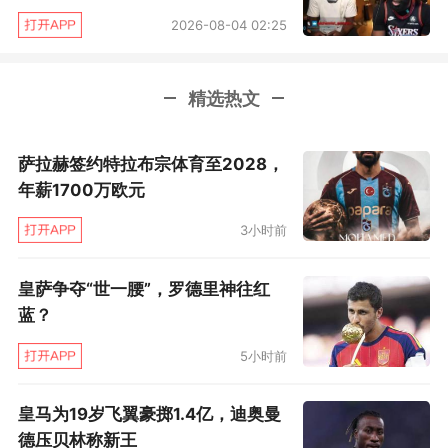
2026-08-04 02:25
欢迎下载体坛周报客户端体坛+app
精选热文
萨拉赫签约特拉布宗体育至2028，
年薪1700万欧元
3小时前
皇萨争夺“世一腰”，罗德里神往红
蓝？
5小时前
皇马为19岁飞翼豪掷1.4亿，迪奥曼
德压贝林称新王