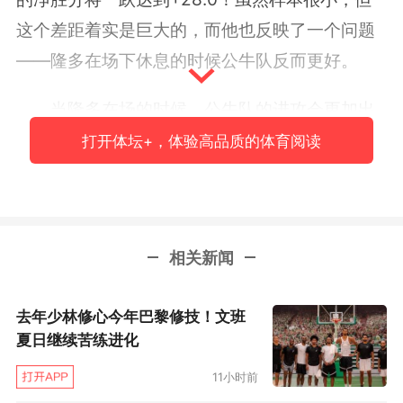
这个差距着实是巨大的，而他也反映了一个问题
——隆多在场下休息的时候公牛队反而更好。
当隆多在场的时候，公牛队的进攻会更加出
色一些。不过相应的，他们对手的得分也会变得
打开体坛+，体验高品质的体育阅读
更加轻松，这反应出他在防守一端的懈怠。当隆
多在场的时候，他们的对手每百回合多得13.1
分。这个数字比上赛季他在国王的时候差距还
相关新闻
大，但去年，数据显示的结果也是一样，对于国
王来说，隆多不在场比在场更好。再往前倒，这
去年少林修心今年巴黎修技！文班
个现象在2014-15赛季的绿军和小牛也出现了。
夏日继续苦练进化
虽然我们不知道隆多到底是怎么了，但数据
11小时前
不会说谎，如果公牛能够得到一个像乔治·希尔那