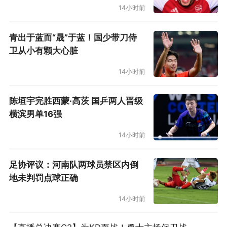
14小时前
青出于蓝而“晟”于蓝！国少带刀侍
卫从小有颗大心脏
14小时前
陈垣宇完胜西蒙·高茨 国乒两人晋级
横滨男单16强
14小时前
足协评议：河南队两球员禁区内倒
地未判罚点球正确
14小时前