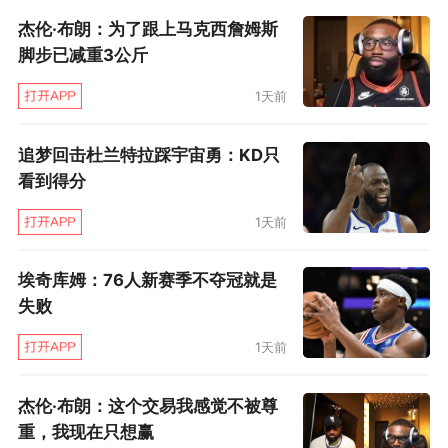
杰伦·布朗：为了跟上马克西詹姆斯
样的控卫，他们的整体实力肯定会更上一层楼。
脚步已减重3公斤
当然了，现在任何一个控卫乏力的球队都想得到
希尔。不过芝加哥需要的是一名愿意防守，能够
1天前
命中空位三分，并且时不时可以游走到2号位客串
追梦回击杜兰特拉踩宇宙勇：KD只
打无球的后卫。这显然不是隆多能做的。
看到得分
那么谁适合公牛呢？数据上来看或许是帕特
1天前
里克·贝弗利，当然了，这些也只能是一厢情愿。
埃奇库姆：76人新赛季不夺冠就是
不过巴特勒正打出职业生涯最好的一个赛季，这
失败
样的控卫配置看上去正在成为他的累赘。虽然公
1天前
牛的表现依旧令人惊艳，但如果没有合适的角色
球员配置，他们的球星打得再好，到头来也只能
杰伦·布朗：这个交易我感觉不被尊
是摸不到东决地板的结果。
重，我现在只想赢