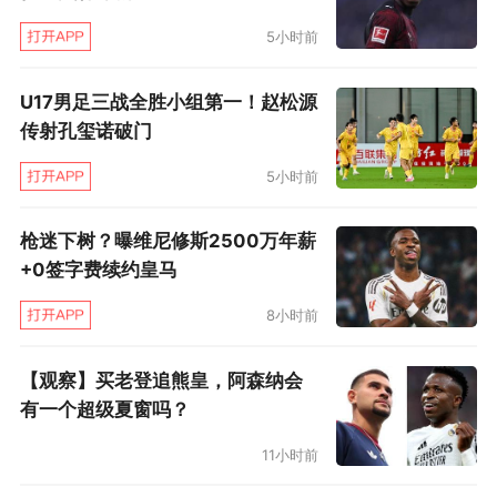
5小时前
U17男足三战全胜小组第一！赵松源
传射孔玺诺破门
5小时前
枪迷下树？曝维尼修斯2500万年薪
+0签字费续约皇马
8小时前
【观察】买老登追熊皇，阿森纳会
有一个超级夏窗吗？
11小时前