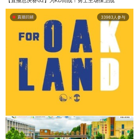
【直播总决赛G2】为KD而战！勇士主场保卫战
33983人参与
2019-06-14 01:03
2026年中国轮滑刷街竞速公开赛（山东莒县站）