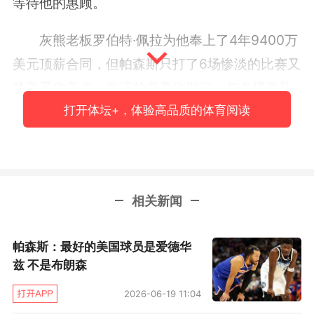
等待他的惠顾。
灰熊老板罗伯特·佩拉为他奉上了4年9400万
美元顶薪合同，但帕森斯只打了6场惨淡的比赛又
膝盖受伤养伤。他还趁着养伤期间，与名模海莉·
打开体坛+，体验高品质的体育阅读
鲍德温打得火热。当灰熊球员们在赛场上激烈拼
杀，帕森斯逍遥自在与嫩模约会。佩拉这是在送
钱给帕森斯泡妞吗？
●开拓者花钱坑爹
相关新闻
特纳（4年7000万美元）：8.5分3.8个篮板
帕森斯：最好的美国球员是爱德华
兹 不是布朗森
“赶快签了，”这是伊戈达拉这个夏天得知开
拓者给特纳开出大合同后的忠告，过了这个村就
2026-06-19 11:04