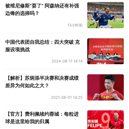
铁，也是给他无限开火权。
被维尼修斯“耍了” 阿森纳还有补强
边锋的选择吗？
每一位精英球员都是从千万次打铁中锤炼出
13小时前
来的。湖人弄来洛尔·邓这尊神，那就是在压制英
格拉姆，而且或许不止一个赛季，人家可拿着4年
中国代表团自我总结：四大突破 克
合同。英格拉姆哭吧不是罪。
服设项挑战
●尼克斯捍卫传统
2024-08-11 14:14
诺阿（4年7200万美元）：4.1分8.4篮板
【解析】苏炳添半决赛和决赛成绩
差异为何如此之大？
尼克斯又出现垃圾合同了。大苹果城的城主
2021-08-01 14:25
就是活雷锋，见面给一袋钱，特别喜好有伤病隐
患的球员，这是给人家发钱养伤。
【官方】费利佩续约蓉城：每粒进
球是这里给我的归属
尼克斯史上垃圾合同多了去了，埃迪·库里、