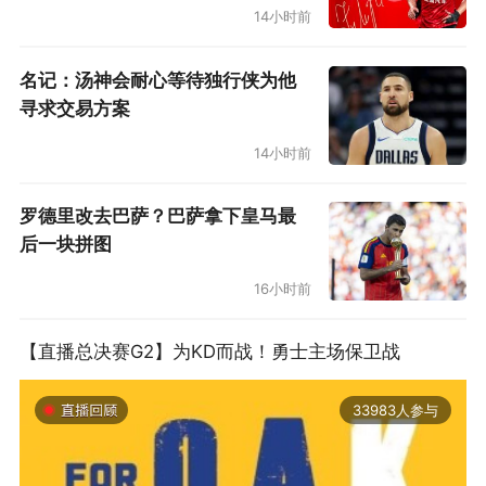
14小时前
阿兰·休斯顿、马布里、“大妈”拉里·约翰逊等人都
在这里拿到过大合同但是表现糟糕。现在又多了
名记：汤神会耐心等待独行侠为他
诺阿。
寻求交易方案
14小时前
诺阿简直变成希伯特，得分挂0已经成为常
事，竟然连罚球命中率都下降到只有31.6%。他
罗德里改去巴萨？巴萨拿下皇马最
曾经获得过最佳防守球员，绝对不是这个水准，
后一块拼图
但是现在他缺少自信。
16小时前
●雄鹿紧急插队
【直播总决赛G2】为KD而战！勇士主场保卫战
迈尔斯·普拉姆利（4年5200万美元）3.4分
33983人参与
2.7篮板
今年夏天都在比拼烧钱，雄鹿老板不甘示