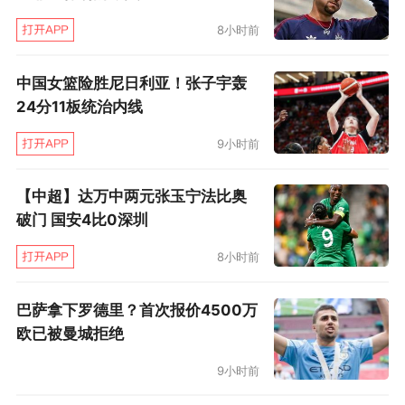
许沃顿也在怀疑，这个洛尔·邓是不是小吉姆·巴斯
8小时前
或者总经理库普切克的亲戚还是什么的。反正他
不能把如此尊贵之人放在替补席上，免得殃及自
中国女篮险胜尼日利亚！张子宇轰
己的帅位。
24分11板统治内线
占据首发位置的洛尔·邓本赛季表现惨淡，场
9小时前
均只得到6.6分，投篮命中率32.8%。榜眼秀英格
【中超】达万中两元张玉宁法比奥
拉姆被摁在替补席上，场均得到7.6分和3.5个篮
破门 国安4比0深圳
板。
8小时前
英格拉姆参加选秀时模板之一是杜兰特，但
巴萨拿下罗德里？首次报价4500万
是他远没有杜兰特的好命。当年超音速为杜兰特
欧已被曼城拒绝
清洗旧部，将刘易斯、雷·阿伦全部扔掉，以杜兰
9小时前
特为绝对核心，哪怕杜兰特菜鸟赛季初期狂打