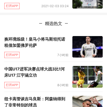
盟负值最高，成为最坑爹的球员。
2021-02-03 03:24
●湖人买人废新星
精选热文
洛尔·邓（4年7200万美元）：6.6分5.4篮
板
换环境练级！皇马小将马斯坦托诺
租借加盟佛罗伦萨
湖人在这个夏天用4年7200万美元引进洛尔·
邓时就让许多人感到莫名其妙。既然选秀大会得
7小时前
到榜眼秀英格拉姆，为何还要在小前锋位置花大
中国U17进军决赛点球大战3比1河
钱引进一个早过了巅峰期的洛尔·邓？
床U17 江宇涵立功
不要问为什么？因为这些年小吉姆·巴斯昏招
8小时前
可不止这一个。他这是虱子多了不怕痒。好吧，
纽卡高管谈吉马良斯：阿森纳得到
洛尔·邓来了，年薪1800万美元排名湖人第一。或
了非常特别的球员