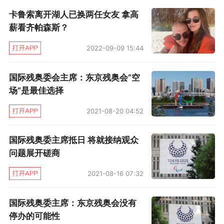
没这个店，幸亏有个钱多人傻惹人爱的保罗·阿
卡鲁索离开湖人已换两任女友 拿高
伦。
薪看齐帕森斯？
特纳上赛季在凯尔特人只有场均10.5分、4.9
2022-09-09 15:44
个篮板和4.4次助攻的数据，三分命中率仅为
国际残奥委会主席：东京残奥会“空
24.0%。开拓者竟然砸出4年7000万美元的合
场”是最佳选择
同，让特纳心里可开了花。他激动到忘了经纪人
2021-08-20 04:52
的叮嘱——不要告诉任何人，还是抑制不住心中
的喜悦，给自己的好友伊戈达拉打了电话报喜。
国际残奥委主席抵日 将就接纳观众
伊戈达拉立马劝告这位小弟，赶紧签约，免得夜
问题展开磋商
长梦多。
2021-08-16 07:32
好吧，开拓者花7000万美元买了一个坑爹的
国际残奥委主席：东京残奥会没有
球员。本赛季特纳的正负值已经达到-169，全联
停办的可能性