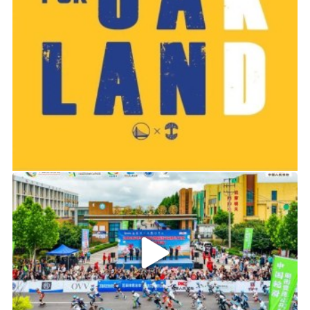
弱，他们不仅和字母哥提前续约4年1亿美元，还
在迈尔斯·普拉姆利身上砸了4年5200万美元。
普拉姆利并不是没有机会，基德给他安排了
首发中锋位置，但是他交出的却是场均3.4分和
2019-06-14 01:03
2.7个篮板的惨淡数据。上赛季普拉姆利不过才场
均5.1分和3.8个篮板，竟然拿到千万年薪。难怪
2026年中国轮滑刷街竞速公开赛（山东莒县站）
莫泰尤纳斯会拒绝火箭700万年薪的续约报价，
联盟比他差的人纷纷拿到千万年薪，为什么他只
配700万美元？