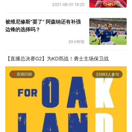
霉运没有止步且更进一步——2014年3月25
2021-08-01 14:25
日，卓尔降回中甲伊始，客战北理工后第二天上
被维尼修斯“耍了” 阿森纳还有补强
午的预备队比赛中，就在比赛临近结束前，谭斯
边锋的选择吗？
被对方门将扑倒在地……
20小时前
“今天下午刚刚去医院做了核磁共振的检查，
【直播总决赛G2】为KD而战！勇士主场保卫战
说是过两天才能拿结果，不过估计，至少也是韧
带撕裂。”当时的卓尔队医表示道，谭斯这次伤得
33983人参与
不轻，“只能看检查结果再说了，情况好的话也得
一两个月恢复，如果情况不好，那就要动手术
了。”
或许是命中注定的巧合，重伤当日，恰好是
谭斯在舜天时最好的兄弟，昔日室友周云在江苏