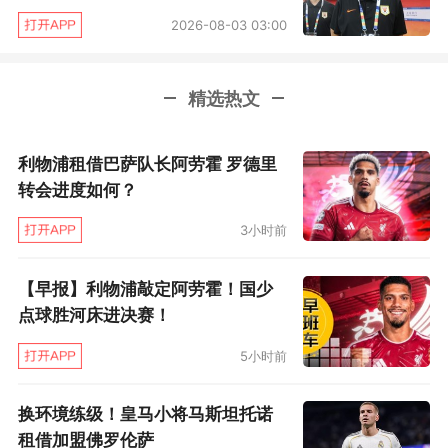
景”最好的时代，谭斯却赶上了最坏的命运，格外
2026-08-03 03:00
生不逢时。
精选热文
初到舜天，当时国内足坛的薪资水平处于最
低谷节点，谭斯月入也就一二万，比白领高出一
利物浦租借巴萨队长阿劳霍 罗德里
筹，但考虑到球员吃青春饭，如此收入确实非常
转会进度如何？
平民。直至2011年后谭斯可以拿上40万左右的年
3小时前
薪，但参考如今的物价、房价以及球员收入水平
飙升，如此年薪放在今天还不及国脚级球员的月
【早报】利物浦敲定阿劳霍！国少
薪。
点球胜河床进决赛！
我和谭斯开玩笑道：“那不可能什么都给你
5小时前
啊，长相、身高都有了，还要富？！坐拥高富
换环境练级！皇马小将马斯坦托诺
帅，就过分了！而且你真那么想富有，和孙可换
租借加盟佛罗伦萨