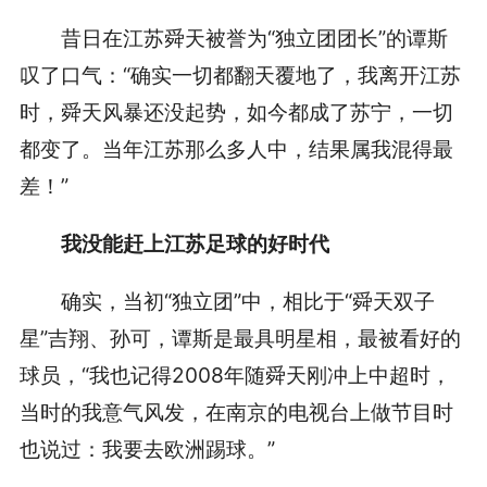
昔日在江苏舜天被誉为“独立团团长”的谭斯
叹了口气：“确实一切都翻天覆地了，我离开江苏
时，舜天风暴还没起势，如今都成了苏宁，一切
都变了。当年江苏那么多人中，结果属我混得最
差！”
我没能赶上江苏足球的好时代
确实，当初“独立团”中，相比于“舜天双子
星”吉翔、孙可，谭斯是最具明星相，最被看好的
球员，“我也记得2008年随舜天刚冲上中超时，
当时的我意气风发，在南京的电视台上做节目时
也说过：我要去欧洲踢球。”