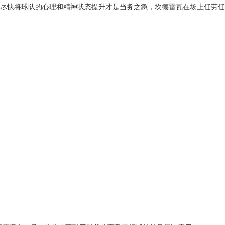
，尽快将球队的心理和精神状态提升才是当务之急，坎德雷瓦在场上任劳任