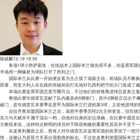
陈硕麟
12-19 18:30
客场1球小胜萨索洛，在技战术上国际米兰领先得不多，但蓝黑军团
半场用一脚爆射为球队打开了胜利之门。
国际米兰从比赛一开始便反客为主占据了场面主动，前场队员不断换
部署，而意大利人在右路的突破则实打实地对孔西利把守的大门造成了威
本场比赛蓝黑军团态度可圈可点，不过他们的前锋离进球总是差之毫
整场比赛坎德雷瓦贡献了队内最多的5脚射门，其中2脚射正仅次于
破门，是坎德雷瓦本赛季在意甲为国际米兰打进的第3球，之前他进球的
自拉齐奥加盟国际米兰之后，虽然半赛季历经2次主帅更迭，但坎德
实力与天赋并不属于顶尖一档，但他对自身的定位准确，在比赛中愿意在
主教练来说，这样特点鲜明的球员对于阵容构建的重要性其实并不亚于一
在皮奥利履新之后，曾有人对坎德雷瓦在蓝黑军团的前景捏了一把汗
情，这被认为是双方关系出现裂痕的标志。不过在皮奥利加盟国际米兰之