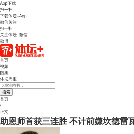
App下载
扫一扫
下载体坛+App
微信关注
扫一扫
关注体坛+微信
微博
首页
视频
图集
体坛周报
搜索
首页
/
正文
助恩师首获三连胜 不计前嫌坎德雷