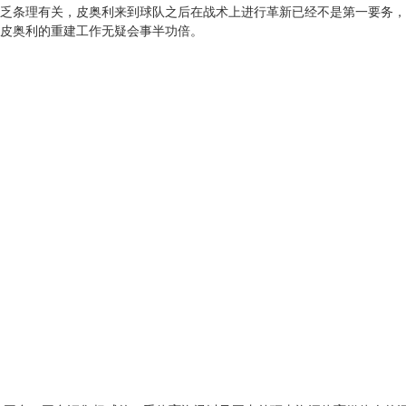
乏条理有关，皮奥利来到球队之后在战术上进行革新已经不是第一要务
皮奥利的重建工作无疑会事半功倍。