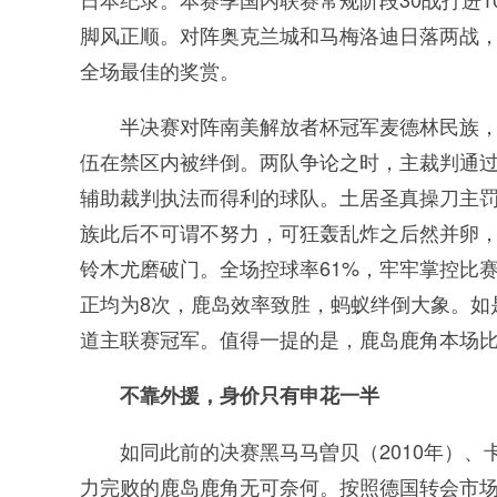
脚风正顺。对阵奥克兰城和马梅洛迪日落两战
全场最佳的奖赏。
半决赛对阵南美解放者杯冠军麦德林民族，
伍在禁区内被绊倒。两队争论之时，主裁判通
辅助裁判执法而得利的球队。土居圣真操刀主
族此后不可谓不努力，可狂轰乱炸之后然并卵，
铃木尤磨破门。全场控球率61%，牢牢掌控比赛
正均为8次，鹿岛效率致胜，蚂蚁绊倒大象。如
道主联赛冠军。值得一提的是，鹿岛鹿角本场比
不靠外援，身价只有申花一半
如同此前的决赛黑马马曽贝（2010年）、
力完败的鹿岛鹿角无可奈何。按照德国转会市场