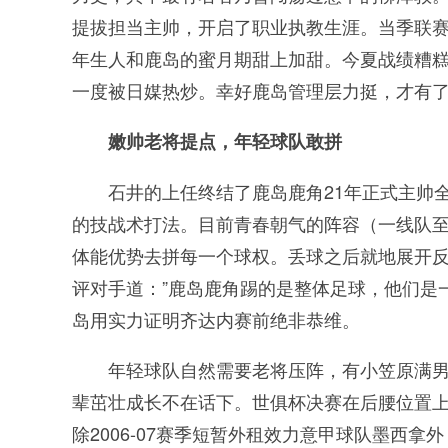
提拔担当主帅，开启了职业执教生涯。当季联赛
年生人和鹿岛的蜜月期甜上加甜。今夏战绩糟
一度被日媒热炒。幸好鹿岛管理层力挺，才有
嫩帅老将提点，年轻球队敢拼
石井的上任终结了鹿岛鹿角21年正式主帅
的技战术打法。目前青春朝气的阵容（一线队至
体能优势去拼每一个球权。丢球之后就地展开
评对手道：”鹿岛鹿角踢的是整体足球，他们是一
岛用实力证明齐达内赛前绝非恭维。
年轻球队自然需要老将压阵，有小笠原满
辈茁壮成长不在话下。世俱杯决赛在后腰位置上
除2006-07赛季短暂外租效力意甲球队墨西