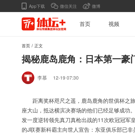
App下载
微信关注
微博
首页
视频
首页
/
正文
揭秘鹿岛鹿角：日本第一豪
李慕
12-19 07:30
距离奖杯咫尺之遥，鹿岛鹿角的世俱杯之旅
座大山，抵达横滨决赛场的他们已经足够成功
发一度逆转领先真刀真枪出战的11次欧冠冠军
的J联赛新科霸主向世人宣告：东亚俱乐部已