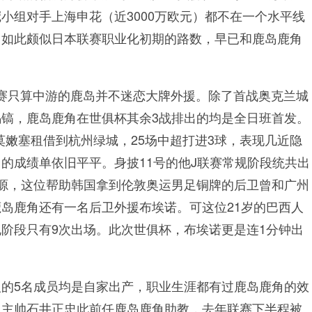
小组对手上海申花（近3000万欧元）都不在一个水平线
，如此颇似日本联赛职业化初期的路数，早已和鹿岛鹿角
赛只算中游的鹿岛并不迷恋大牌外援。除了首战奥克兰城
镐，鹿岛鹿角在世俱杯其余3战排出的均是全日班首发。
蒂莫嫩塞租借到杭州绿城，25场中超打进3球，表现几近隐
的成绩单依旧平平。身披11号的他J联赛常规阶段统共出
源，这位帮助韩国拿到伦敦奥运男足铜牌的后卫曾和广州
岛鹿角还有一名后卫外援布埃诺。可这位21岁的巴西人
阶段只有9次出场。此次世俱杯，布埃诺更是连1分钟出
。
的5名成员均是自家出产，职业生涯都有过鹿岛鹿角的效
。主帅石井正忠此前任鹿岛鹿角助教，去年联赛下半程被