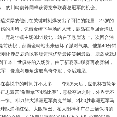
第二的川崎前锋同样获得竞争联赛总冠军的机会。
蕴深厚的他们在关键时刻爆发出了可怕的能量，27岁的
受伤的川崎，凭借金崎下半场的入球，鹿岛在单回合淘汰
，鹿岛坐镇主场0比1败北，站在了悬崖边上。次回合浦
提前庆祝，然而金崎站出来破坏了派对气氛。他第40分钟
球则让鹿岛鹿角以客场进球优势最终笑到最后。鹿岛成就J
到了本土世俱杯的入场券。由于新赛季J联赛再改赛制，
冠军，像鹿岛鹿角这般离奇夺冠，今后难见。
在喜悦中的时间并不太多——夺冠5天后，世俱杯首轮争
正忠豪言“希望拿下4场比赛”，意欲夺冠之时，外界无不
一惊。2比1胜大洋洲冠军奥克兰城、2比0胜非洲冠军马
胞球队浦和红钻、大阪钢巴、柏太阳神和广岛三箭保持的
0球的金崎，在决定总冠军的3战中攻入本队全部3球后，