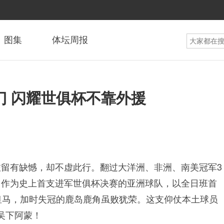
图集
体坛周报
门 闪耀世俱杯不靠外援
留有缺憾，却不虚此行。翻过大洋洲、非洲、南美冠军3
。作为史上首支进军世俱杯决赛的亚洲球队，以全日班首
皇马，加时失冠的鹿岛鹿角虽败犹荣。这支仰仗本土球员
非吴下阿蒙！