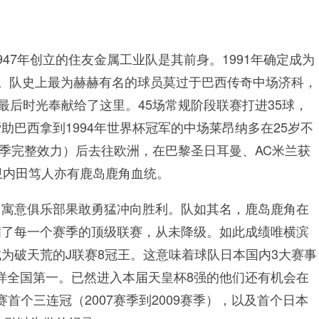
47年创立的住友金属工业队是其前身。1991年确定成为
称。队史上最为赫赫有名的球员莫过于巴西传奇中场济科，
最后时光奉献给了这里。45场常规阶段联赛打进35球，
巴西拿到1994年世界杯冠军的中场莱昂纳多在25岁不
赛季完整效力）后去往欧洲，在巴黎圣日耳曼、AC米兰获
卫内田笃人亦有鹿岛鹿角血统。
，寓意俱乐部果敢勇猛冲向胜利。队如其名，鹿岛鹿角在
满了每一个赛季的顶级联赛，从未降级。如此成绩唯横滨
为破天荒的J联赛8冠王。这意味着球队日本国内3大赛事
同样全国第一。已然进入本届天皇杯8强的他们还有机会在
首个三连冠（2007赛季到2009赛季），以及首个日本