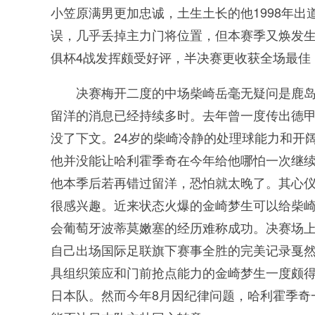
小笠原满男更加忠诚，土生土长的他1998年出
误，几乎丢掉主力门将位置，但本赛季又焕发
俱杯4战发挥颇受好评，半决赛更收获全场最佳
决赛梅开二度的中场柴崎岳毫无疑问是鹿
留洋的消息已经持续多时。去年曾一度传出德
没了下文。24岁的柴崎冷静的处理球能力和开
他并没能让哈利霍季奇在今年给他哪怕一次继
他本季后若再错过留洋，恐怕就太晚了。其心仪
很感兴趣。近来状态火爆的金崎梦生可以给柴崎
会葡萄牙波蒂莫嫩塞的经历难称成功。决赛场上
自己出场国际足联旗下赛事全胜的完美记录戛然
具组织策应和门前抢点能力的金崎梦生一度颇得
日本队。然而今年8月因纪律问题，哈利霍季奇