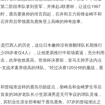
第二阶段率队拿到亚军，并捧起J联赛杯，让这位1967
糕时，鹿岛要换帅的传言四起，石井和主力前锋金崎不和
了石井而后带领鹿岛鹿角登上高峰的神奇故事。
全是巴西人的历史，这位日本嫩帅没有推翻球队长期推行
少29岁者仅4人），让他更易推行中前场紧逼，充分利用
反击，此举收效甚高。世俱杯决赛前，皇马主帅齐达内点
支战术素养很高的球队。“经过决赛120分钟的鏖战，鹿
男和曾端准这样的鹿岛功勋提点，柴崎岳和金崎梦生等后
首发的38岁老队长小笠原满男是无可争议的球队灵魂，
拿外，其职业生涯全部奉献于鹿岛鹿角。37岁的曾端准比之