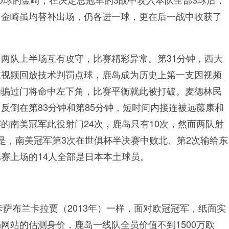
，金崎虽均替补出场，仍各进一球，更在后一战中收获了
两队上半场互有攻守，比赛精彩异常。第31分钟，西大
过视频回放技术判罚点球，鹿岛成为历史上第一支因视频
罚骗过门将命中左下角，比赛平衡就此被打破。麦德林民
反倒在第83分钟和第85分钟，短时间内接连被远藤康和
的南美冠军此役射门24次，鹿岛只有10次，然而两队射
是，南美冠军第3次在世俱杯半决赛中败北、第2次输给东
赛上场的14人全部是日本本土球员。
卡萨布兰卡拉贾（2013年）一样，面对欧冠冠军，纸面实
网站的估测身价，鹿岛一线队全员价值不到1500万欧