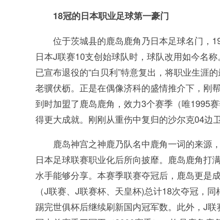
18冠的日本职业足球第一豪门
位于茨城县的鹿岛鹿角乃日本足球名门，19
日本J联赛10支创始球队时，球队改用如今名
已宣布退役的“白贝利”特意复出，将职业生涯的
老骥伏枥。正是在偶像济科的盛情推介下，刚帮助
到时加盟了鹿岛鹿角，效力3个赛季（唯1995
得更大成就。刚刚从重伤中复归的沙尔克04边
鹿岛神宫之神鹿乃队名中鹿角一词的来源
日本足球联赛职业化后所向披靡。鹿岛鹿角打
水手能够分享。本赛季联赛夺冠后，鹿岛更是成
（J联赛、J联赛杯、天皇杯)总计18次夺冠，
踢完世俱杯后继续刷新国内冠军数。此外，J联赛