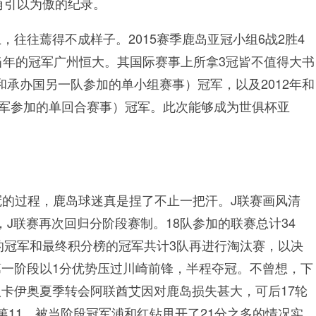
角引以为傲的纪录。
往往蔫得不成样子。2015赛季鹿岛亚冠小组6战2胜4
当年的冠军广州恒大。其国际赛事上所拿3冠皆不值得大书
军和承办国另一队参加的单小组赛事）冠军，以及2012年和
杯冠军参加的单回合赛事）冠军。此次能够成为世俱杯亚
冠的过程，鹿岛球迷真是捏了不止一把汗。J联赛画风清
季，J联赛再次回归分阶段赛制。18队参加的联赛总计34
段的冠军和最终积分榜的冠军共计3队再进行淘汰赛，以决
一阶段以1分优势压过川崎前锋，半程夺冠。不曾想，下
卡伊奥夏季转会阿联酋艾因对鹿岛损失甚大，可后17轮
第11，被当阶段冠军浦和红钻甩开了21分之多的情况实