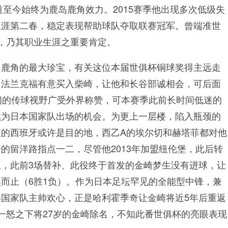
道至今始终为鹿岛鹿角效力。2015赛季他出现多次低级失
生涯第二春，稳定表现帮助球队夺取联赛冠军。曾端准世
，乃其职业生涯之重要肯定。
岛鹿角的最大珍宝，有关这位本届世俱杯铜球奖得主远走
甲法兰克福有意买入柴崎，让他和长谷部诚相会，可后面
阔的传球视野广受外界称赞，可本赛季此前长时间低迷的
续为日本国家队出场的机会。为更上一层楼，陷入瓶颈的
的西班牙或许是目的地，西乙A的埃尔切和赫塔菲都对他
的留洋路指点一二，尽管他2013年加盟纽伦堡，此后转
，此前3场替补、此役终于首发的金崎梦生没有进球，让
而止（6胜1负）。作为日本足坛罕见的全能型中锋，兼
国家队主帅欢心，正是哈利霍季奇让金崎将近5年后重返
一怒之下将27岁的金崎除名，不知此番世俱杯的亮眼表现