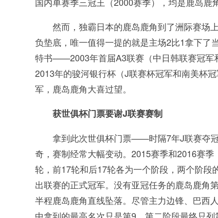
国内单赛季三冠王（2000赛季），均是鹿岛鹿
然而，独霸日本的鹿岛鹿角到了洲际赛场上，
负垫底，唯一值得一提的就是主场2比1拿下了
特书——2003年首届A3联赛（中日韩联赛冠
2013年的骏河银行杯（J联赛杯冠军和南美
军，鹿岛鹿角大喜过望。
获世俱杯门票要谢J联赛赛制
拿到此次世俱杯门票——时隔7年J联赛夺
奇，赛制经常大幅变动。2015赛季和2016赛
轮，前17轮和后17轮各为一个阶段，两个阶
出联赛的正式冠军。没有亚冠任务的鹿岛鹿角第
半程鹿岛鹿角直线坠落。尽管主力边锋、巴西人
中拿到的最高名次只是第9，第二阶段最终只列