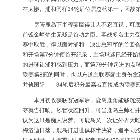
在太惨。浦和同样34轮后位居总榜第一，因故
尽管鹿岛下半程萎靡得让人不忍直视，可底
前锋金崎梦生无疑是首功之臣。客战多名主力
赛中取胜，得以面对浦和。决出总冠军的首回合
和开场第7分钟便首开纪录，主场球迷已经开始
的进球让浦和感到压力，而第79分钟罚进的点
联赛第8冠的同时，也以东道主联赛霸主身份拿
并轨国际——34轮后积分最高者直接成为联赛
本月初收获联赛冠军后，鹿岛鹿角能够沉浸
夺就告打响。尽管状态回升，可当鹿岛主帅石井
认为这只是痴人说梦。可鹿岛又一次让外界大吃
梅洛迪日落，鹿岛打进世俱杯半决赛，追平同
日本纪录。本赛季国内联赛常规阶段30战打进1