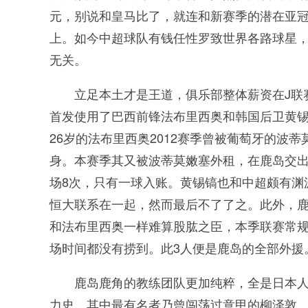
元，别说和皇马比了，就连和新赛季的潜在亚冠
上。如今中超球队有钱任性罗致世界各路球星
无关。
立足本土才是王道，俱乐部整体薪资在J联
首发使用了巴西前锋法布里西奥和韩国后卫黄锡
26岁的法布里西奥2012赛季曾被葡萄牙的波
身。本赛季其又被波蒂莫嫩塞外租，在鹿岛交出
场8次，只有一球入账。黄锡镐也和中超颇有渊
恒大联系在一起，然而最后不了了之。此外，鹿
和法布里西奥一样难算股肱之臣，本季联赛常规
场时间都没有捞到。此3人便是鹿岛的全部外援
鹿岛鹿角的教练团队更加纯粹，全是日本人
力史，其中最有名者乃曾闯荡过意甲的柳泽敦