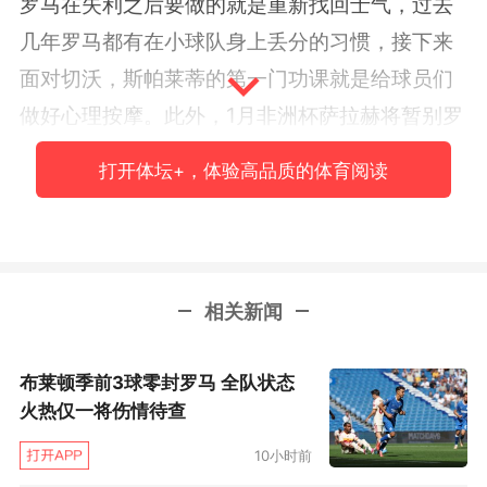
罗马在失利之后要做的就是重新找回士气，过去
几年罗马都有在小球队身上丢分的习惯，接下来
面对切沃，斯帕莱蒂的第一门功课就是给球员们
做好心理按摩。此外，
1
月非洲杯萨拉赫将暂别罗
马，俱乐部得抓紧时间在转会市场上尽快有所作
打开体坛+，体验高品质的体育阅读
为。
小因扎吉率蓝鹰渐入佳境
相关新闻
想一想赛季初拉齐奥的混乱局面：球迷对洛
布莱顿季前3球零封罗马 全队状态
蒂托的抗议、凯塔事件、选帅闹剧……没有人会相
火热仅一将伤情待查
信这支拉齐奥竟然能成为欧冠席位的竞争者。不
10小时前
过细细分析这支球队的首发
11
人，你应该发现这