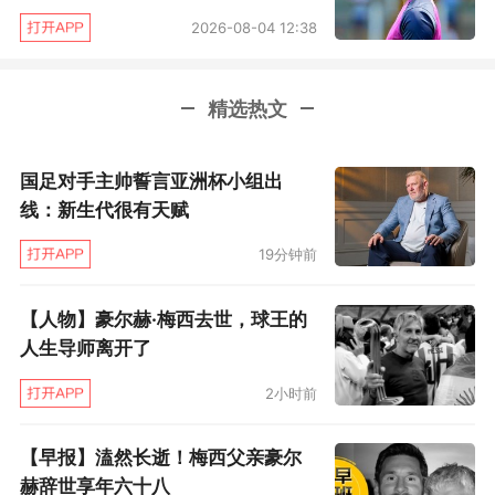
入
7
球，那不勒斯的火力大爆发着实让人惊讶。如
2026-08-04 12:38
今那不勒斯以
37
球成为全意甲进攻能力最强的球
队，你会相信他们还需要伊瓜因吗？但不幸的
精选热文
是，萨里同样面临着非洲杯的困扰，特别是中卫
库利巴利在防线上的作用至关重要。没有库利巴
国足对手主帅誓言亚洲杯小组出
利，球队被都灵打入
3
球，这让萨里必须考虑他离
线：新生代很有天赋
去后的防守问题。欧冠抽到皇马，那不勒斯颇为
19分钟前
无奈，如今对那不勒斯而言，是时候考虑到底是
要芝麻还是西瓜了。
【人物】豪尔赫·梅西去世，球王的
人生导师离开了
AC
米兰免疫非洲杯病毒
2小时前
AC
米兰本赛季在蒙特拉带领下表现不错，但
【早报】溘然长逝！梅西父亲豪尔
近两轮仅拿
1
分的势头不是太好，好消息是他们并
赫辞世享年六十八