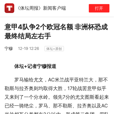
《体坛周报》新闻客户端
打开
意甲4队争2个欧冠名额 非洲杯恐成
最终结局左右手
宁穆
12-19 12:26
体坛+原创
体坛
+
记者宁穆报道
罗马输给尤文，
AC
米兰战平亚特兰大，那不
勒斯与拉齐奥则均取得大胜，
17
轮战罢意甲似乎
又来到了一个分水岭。领先
7
分的尤文图斯看起来
已经一骑绝尘，罗马、那不勒斯、拉齐奥以及
AC