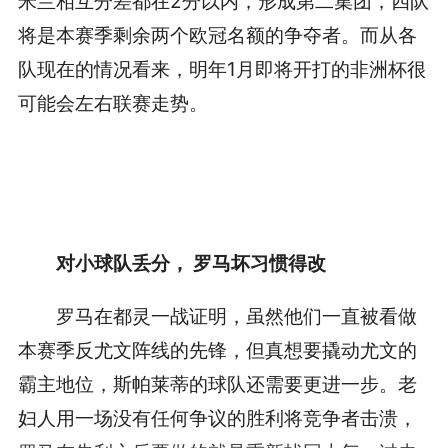
米兰相互分差都在
2
分以内，形成第二集团，四队
将是本赛季剩余两个欧冠名额的争夺者。而从各
队现在的情况看来，明年
1
月即将开打的非洲杯很
可能会左右联赛走势。
对小球队丢分，
罗马坏习惯得改
罗马在都灵一战证明，虽然他们一直被看做
本赛季反尤文阵线的先锋，但真想要撬动尤文的
霸主地位，斯帕莱蒂的球队还需要更进一步。老
妇人用一场没有任何争议的胜利将竞争者击溃，