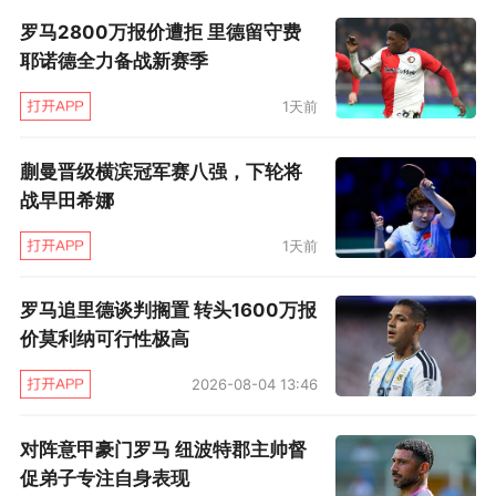
套阵容完全称得上欧战级别。德弗赖、比利亚、
罗马2800万报价遭拒 里德留守费
帕罗洛、安德森、凯塔、因莫比莱，这些都一度
耶诺德全力备战新赛季
是欧洲豪门追逐的对象。另外小因扎吉在这支球
1天前
队的凝聚力也是让人钦佩的，特别是激活了小将
蒯曼晋级横滨冠军赛八强，下轮将
凯塔，塞内加尔人迄今已经打入
5
球，追平了个人
战早田希娜
最好纪录。不过凯塔同样需要面对非洲杯的问
题，这对蓝鹰的影响显然是巨大的。
1天前
罗马追里德谈判搁置 转头1600万报
价莫利纳可行性极高
“梅”球王爆发，不思伊瓜因
2026-08-04 13:46
走了伊瓜因，伤了米利克，那不勒斯却在
17
对阵意甲豪门罗马 纽波特郡主帅督
轮打进了
37
球，“梅”球王梅尔滕斯近两场比赛打
促弟子专注自身表现