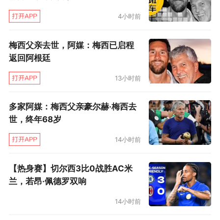
没有欧战的困扰，受非洲杯的影响也不会太大，
可以一心专注联赛。若能充分将这帮年轻人的血
4小时前
性调教出来，蒙特拉的球队或将成为本赛季意甲
梅西父亲去世，阿媒：梅西已启程
积分榜上最大的惊喜。周末即将到来的意大利超
返回阿根廷
级杯，对阵尤文无论输赢，都将是米兰的年轻人
13小时前
提升士气，展示自我的最好机会。
多家阿媒：梅西父亲豪尔赫·梅西去
世，终年68岁
14小时前
【热身赛】切尔西3比0战胜AC米
兰，若昂·佩德罗双响
14小时前