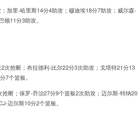
攻；加里-哈里斯14分4助攻；穆迪埃18分7助攻；威尔森-
巴顿11分3助攻。
2次抢断；布拉德利-比尔22分3次助攻；戈塔特21分13
5分7个篮板。
次抢断；保罗-乔治27分9个篮板2次助攻；迈尔斯-特纳20
CJ-迈尔斯10分2个篮板。