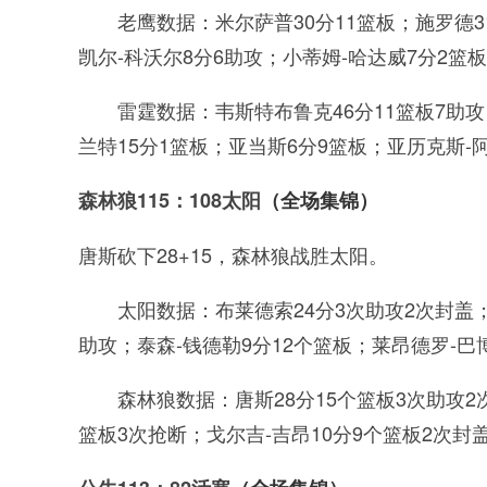
老鹰数据：米尔萨普30分11篮板；施罗德3
凯尔-科沃尔8分6助攻；小蒂姆-哈达威7分2篮
雷霆数据：韦斯特布鲁克46分11篮板7助攻
兰特15分1篮板；亚当斯6分9篮板；亚历克斯-
森林狼115：108太阳
（全场集锦）
唐斯砍下28+15，森林狼战胜太阳。
太阳数据：布莱德索24分3次助攻2次封盖；
助攻；泰森-钱德勒9分12个篮板；莱昂德罗-巴
森林狼数据：唐斯28分15个篮板3次助攻2
篮板3次抢断；戈尔吉-吉昂10分9个篮板2次封