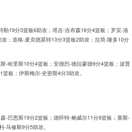
特勒19分3篮板6助攻；塔吉-吉布森16分4篮板；罗宾-洛
助攻；道格-麦克德莫特13分3篮板2助攻；拉简-隆多10分
斯-哈里斯10分4篮板；安德烈-德拉蒙德9分4篮板；波普
分1篮板；伊斯梅尔-史密斯4分3助攻。
森-巴恩斯19分2篮板；德怀特-鲍威尔11分9篮板；塞斯-
利-马修斯9分5助攻。