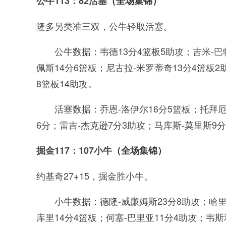
公牛113：82活塞
（全场集锦）
隆多另类准三双，公牛轻取活塞。
公牛数据：韦德13分4篮板5助攻；吉米-巴
佩斯14分6篮板；尼古拉-米罗蒂奇13分4篮板2
8篮板14助攻。
活塞数据：乔恩-洛伊尔16分5篮板；托拜厄
6分；雷吉-杰克逊7分3助攻；马库斯-莫里斯9
掘金117：107小牛
（全场集锦）
约基奇27+15，掘金胜小牛。
小牛数据：德隆-威廉姆斯23分8助攻；哈里
库里14分4篮板；何塞-巴里亚11分4助攻；韦斯