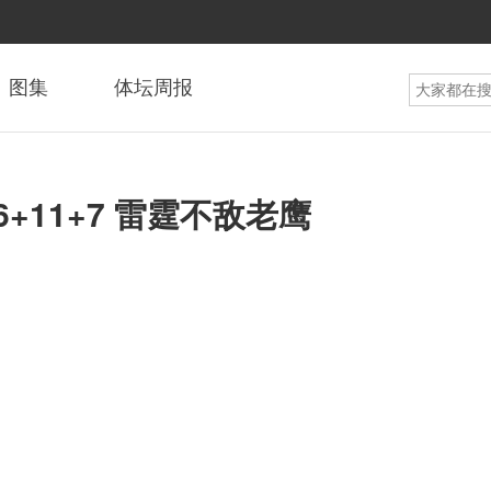
图集
体坛周报
6+11+7 雷霆不敌老鹰