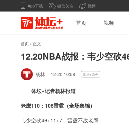
App下载
微信关注
微博
首页
视频
首页
/
正文
12.20NBA战报：韦少空砍4
杨林
12-20 10:58
体坛+原创
体坛+记者杨林报道
老鹰110：108雷霆
（全场集锦）
韦少空砍46+11+7，雷霆不敌老鹰。