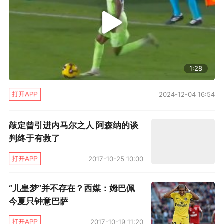
挂角）事实上，图兰参与巴萨本场全部7个进球
（创造点球，助攻迪涅与帕科，拉菲尼亚的进球
也来自他运球禁区）未来MSN组合如缺少其中一
位，恩里克肯定派出这位全能悍将。
1:28
2016年夏天，巴萨共花费1.0975亿欧元签
2024-12-04 16:54
入（阿尔卡塞尔、乌蒂蒂、迪涅、戈麦斯、丹尼
敲定曾引进内马尔之人 阿森纳的谈
尔-苏亚雷斯）本赛季至今，5位新援共出场近
判终于有救了
5000分钟，仅收获1个进球（阿尔卡塞尔代表巴
2017-10-25 10:00
萨，多哈与阿赫利友谊赛）正赛中5位新援0进
球，这样的尴尬终在今夜打破！帕科与迪涅为技
“儿皇梦”并不存在？西媒：姆巴佩
术部门挽回颜面。一旦局面打开，球员未来再进
今夏只钟意巴萨
球基本不是问题。相信阿尔卡塞尔与迪涅，尤其
2017-10-19 11:20