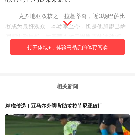
克罗地亚双核之一拉基蒂奇，近3场巴萨比
赛成为最好观众。本赛季至今，也是他加盟巴萨
同期出勤最低。拉基蒂奇对于恩里克的这种“保
护”产生情绪，特别在“国家德比”被提前换下，他
打开体坛+，体验高品质的体育阅读
与队友表示非常伤心。或许恩里克为确保赛季后
段球员健康，故意让克罗地亚人蓄能待命。但今
夜，恩里克给予了
拉基蒂奇最好
“安慰”，圣诞节
相关新闻
人人都要好心情，就这么简单。
又上演帽子戏法？这句话我们总习惯形容梅
精准传递！亚马尔外脚背助攻拉菲尼亚破门
西，但今夜却是图兰。赛季至今，图兰为巴萨打
进11球其中2次戴帽，成为队内第三射手。今夜图
兰以三种方式得分（头球冲顶、门前抽射，彩虹