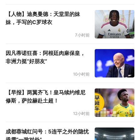
【人物】迪奥曼德：天堂里的妹
妹，手写的C罗球衣
7小时前
因凡蒂诺狂喜：阿根廷肉麻保皇，
非洲力挺“好朋友”
10小时前
【早报】两翼齐飞！皇马续约维尼
修斯，萨拉赫赴土超！
12小时前
成都蓉城红问号：5连平之外的隐忧
亟需“一致对外”