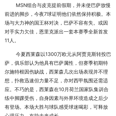
MSN组合与皮克提前假期，并未使巴萨放慢
前进的脚步，今夜7球证明他们依然保持积极。本
场与大力神的国王杯对决，巴萨不容有失。或因
对手实力欠佳，恩里克派出一套本赛季全新首发
11人。
今夏西莱森以1300万欧元从阿贾克斯转投巴
萨，俱乐部认为他具有巴萨属性，但赛季初期特
尔施特根因伤缺战，西莱森几次出场表现并不理
想，扑救迅速但力量不足，亦对西甲氛围还需适
应。不巧的是，西莱森在10月荷兰国家队集训合
练中脚踝受伤，自身因素与外界环境造成之后少
有登场。本场大胜与球队感受球迷喝彩，可释放
心理压力，有助未来成长。