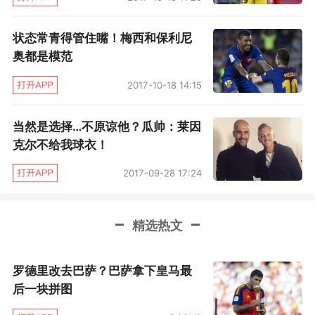
后者通过巴萨生涯处子球，可让这个圣诞显得更
为喜庆。
状态常青得管住嘴！梅西和保利尼
奥都是模范
今夜诺坎普没有遗憾，释放着，重新找回自
2017-10-18 14:15
我！其实生活也会如此，你再坚持一会......上帝总
是公平的。
当然是选择…不原谅他？瓜帅：莱因
克尔不给我球衣！
2017-09-28 17:24
精选热文
罗德里改去巴萨？巴萨拿下皇马最
后一块拼图