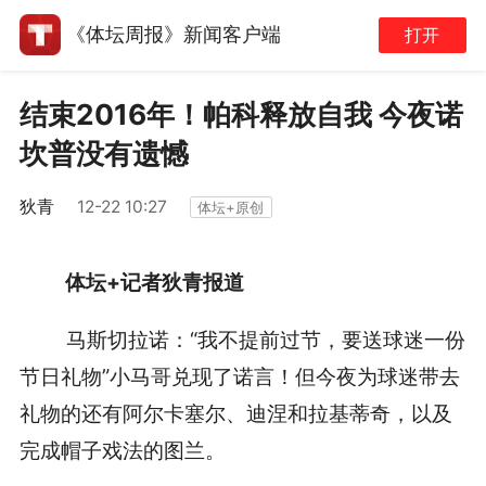
《体坛周报》新闻客户端
打开
结束2016年！帕科释放自我 今夜诺
坎普没有遗憾
狄青
12-22 10:27
体坛+原创
体坛+记者狄青报道
马斯切拉诺：“我不提前过节，要送球迷一份
节日礼物”小马哥兑现了诺言！但
今夜为球迷带去
礼物的还有阿尔卡塞尔、迪涅和拉基蒂奇，以及
完成帽子戏法的图兰。