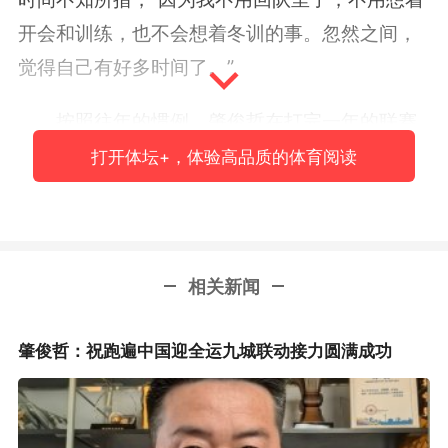
开会和训练，也不会想着冬训的事。忽然之间，
觉得自己有好多时间了。”
按照往年的惯例，肇俊哲在打完一年的联赛
之后，会带上家人出国度假，或者自己独自出去
打开体坛+，体验高品质的体育阅读
学习。但是今年，在退役之后他选择将更多的时
间留给了家人，“从小我就是过的集体生活，5岁
就到了大院练球，过去的30年，可以说集体生活
相关新闻
一直影响着我。退役后现在我有了一些自己的时
间，孩子也还没放假，这段时间除了几次出去考
肇俊哲：祝跑遍中国迎全运九城联动接力圆满成功
察，参加和足球有关的一些公益活动，处理一些
俱乐部里面琐碎的事情外，几乎就没有离开过沈
阳，都是在家里陪孩子。早上起床了送他去上