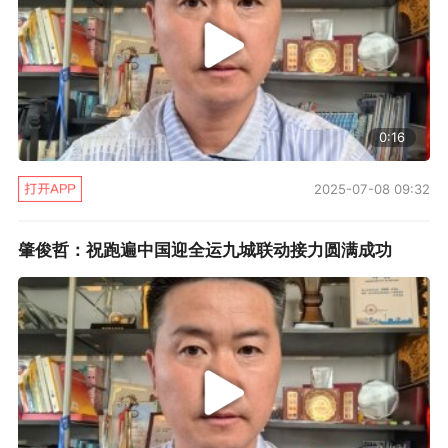
学，下午孩子练球我去看看他，和老师教练沟通
一下孩子的情况，也了解一下青少年足球训练的
情况。”因为不用再跟着球队去冬训，所以肇俊哲
时不时也在展望以后的生活和工作，用他自己的
0:16
话来说“有点难”，但他依旧在极力去适应。
2025-07-08 09:32
今年1月13日，肇俊哲参加了大儿子肇宸惟的
家长会。以往，他由于忙着训练和比赛，都是宸
肇俊哲：祝跑遍中国迎全运九城联动接力圆满成功
宸的妈妈去学校参加家长会，“其实我之前也去
过，只不过我去的次数比较少。这次是我主动要
去看看，了解一下宸宸的学习情况。他的学习水
平处在全班的中游，有时候还是中上游，作业啊
包括各方面的学习还都挺不错的，整体的成绩没
有因为参加足球训练而受到影响，我还是比较欣