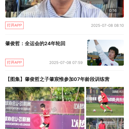
慰的。”大儿子肇宸惟目前正在接受足球训练，肇
0:16
俊哲虽然希望儿子将来能够走上专业足球的道
2025-07-08 08:10
路，但是并没有过早把孩子送到足球学校去，“我
们不能说捡了芝麻就丢了西瓜，我建议孩子还是
肇俊哲：全运会的24年轮回
要在校园成长，不能脱离了社会教育。”
增加U23球员困难？99年我才20岁！
2025-07-08 07:59
在退役之后，肇俊哲和现任辽足主帅马林有
【图集】肇俊哲之子肇宸惟参加07年龄段训练营
一次深入的交谈，基于马林对自己这些年的培养
和指教，肇俊哲表示了感谢，“跟马导合作这么长
时间，一起在辽宁队打拼、比赛、保级，首先是
感谢，我最好的时候马导也带过我，在辽宁队他
更像是一种老大哥在带兄弟们打拼。其实这两年