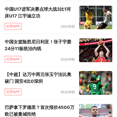
孩儿都没几个了，外援身价好几亿！”
中国U17进军决赛点球大战3比1河
其实对于肇俊哲和其他辽小虎的成员来说，
床U17 江宇涵立功
那也是他们最得意的一段时期，“我们那个时候条
29分钟前
件非常苦，足球人口也有局限性。张导从1984年
年底开始带我们，一直带了十多年，那时候的目
中国女篮险胜尼日利亚！张子宇轰
24分11板统治内线
标就是为了99奥运会和02世界杯。那个时候也有
人笑话我们，但是怎么样呢，张导一共培养出了
50分钟前
10个国脚，还有三个足球先生和三个顶级联赛射
【中超】达万中两元张玉宁法比奥
手王，国青队和国奥队的就数不清了。99年我们
破门 国安4比0深圳
的平均年龄20岁出头，并不依靠外援，最后一场
45分钟前
决赛几乎就是全华班了。”
巴萨拿下罗德里？首次报价4500万
而对于肇俊哲自己来说，他的少年经历更加
欧已被曼城拒绝