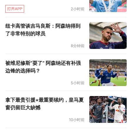
不可思议。1996年，17岁的肇俊哲以队长的身份
2小时前
参加全国比赛，拿到了全国锦标赛的冠军，“最后
一场点球获胜，我还拿了最佳射手。但是要知
纽卡高管谈吉马良斯：阿森纳得到
道，我参加的比赛是比我高两个年龄段的锦标
了非常特别的球员
赛，就是说我们的对手都是1976、77年龄段
8分钟前
的。”
被维尼修斯“耍了” 阿森纳还有补强
欧洲考察见闻坚定青训想法
边锋的选择吗？
去年12月，肇俊哲在中超公司的运作下，代
5小时前
表辽足俱乐部与国内各俱乐部的代表去欧洲豪门
拿下最贵引援+最重要续约，皇马夏
俱乐部进行了一番考察，主要方向就是青训。对
窗仍留巨大缺憾
于这次欧洲经历，肇俊哲用“震撼”二字来形
10小时前
容，“首先感受到整个俱乐部贯穿的是文化精神，
人家先不谈商业，从球场、看台、更衣室等等方