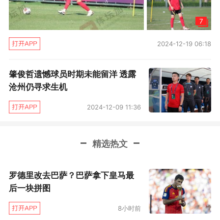
我做了很多教练方面的工作，马导有时候有事情
7
或者是去看外援，我也会带队练两三个星期，马
导也问我，下一步该怎么样，其实我还是想做一
2024-12-19 06:18
些自己想做的事情。”肇俊哲说。
肇俊哲遗憾球员时期未能留洋 透露
1月16日，肇俊哲像往年一样去拜会他们辽小
沧州仍寻求生机
虎一代的恩师张引，席间还聊到中国足协出台的
2024-12-09 11:36
有关中超报名U23球员的政策，肇俊哲说：“现在
大家可能觉得有点惊奇，但是张导带我们打99年
精选热文
联赛的时候，那批辽小虎的成员，我和王亮都是
20岁，大羽（李金羽）22岁，李铁、张玉宁和曲
罗德里改去巴萨？巴萨拿下皇马最
东都是23岁，那时候出场率比较高的外援就有一
后一块拼图
个法布雷斯，况且他还是个守门员！现在呢？小
8小时前