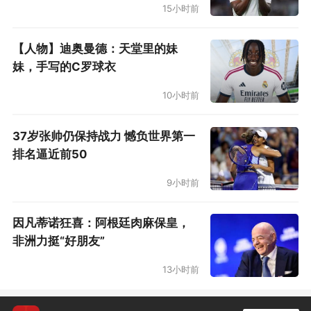
在整个足球体系当中的作用。中国足球的发展要
15小时前
基于青训，而这次欧洲之行也坚定了肇俊哲回国
【人物】迪奥曼德：天堂里的妹
主抓青训工作的决心。他认为，现在做青训非常
妹，手写的C罗球衣
艰难，想赚钱是不可能的，但不扎实去做，想出
10小时前
人才更是不可能的，因此青训的发展要靠中国足
球人的坚持和毅力，去做成一个体系。肇俊哲也
37岁张帅仍保持战力 憾负世界第一
提到了小球员的使命感和荣誉感问题，“现在小孩
排名逼近前50
子如果说他们喜欢的球队，全是类似于皇马、巴
9小时前
萨这样的国外球队，为什么？因为本土没有成长
的环境。我们小的时候，是看着老辽宁队那种光
因凡蒂诺狂喜：阿根廷肉麻保皇，
非洲力挺“好朋友”
环长大的，影响到全省的球迷，能够成为辽宁队
的一员是一件光荣的事。在我退役的时候，当天
13小时前
虽然非常冷，但是能够有三万人来看我的退役比