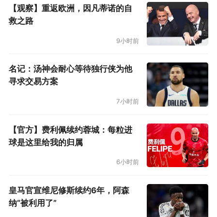
【观察】重返欧洲，因凡蒂诺的自
面体现文化价值。在青训体系下观摩整个基地的
救之路
搭建，包括我们去曼联和曼城等等俱乐部，他们
9小时前
的足球文化都是与整个城市文化相依托。有一点
比较像的是曼联的92班影响到了全世界，而我们
名记：汤神会耐心等待独行侠为他
99辽小虎是影响到了全国。但是谈到青训方面，
寻求交易方案
欧洲的俱乐部有一套十分详细的教材和训练体
7小时前
系，每个年龄段应该练什么、每堂训练课的内容
【官方】费利佩续约蓉城：每粒进
等等，这是他们核心的东西。人家现在最重要
球是这里给我的归属
的，是可以输出服务，把整套的青训体系输出，
6小时前
我们做不到。”
在回到国内之后，肇俊哲给辽足俱乐部做了
皇马官宣维尼修斯续约6年，阿森
纳“被利用了”
一份十分详细的汇报，来阐述欧洲俱乐部的青训