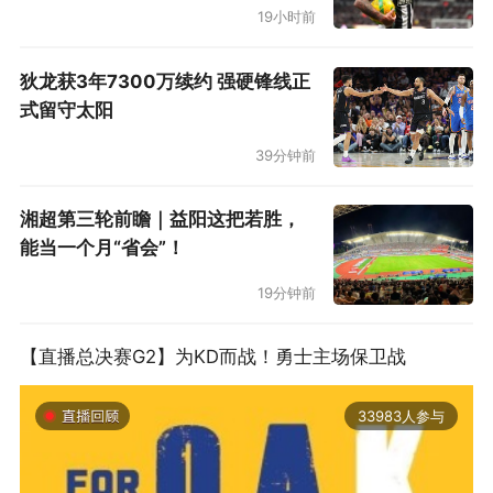
19小时前
狄龙获3年7300万续约 强硬锋线正
式留守太阳
39分钟前
湘超第三轮前瞻｜益阳这把若胜，
能当一个月“省会”！
19分钟前
【直播总决赛G2】为KD而战！勇士主场保卫战
33983人参与