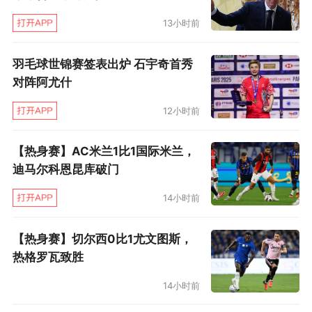
13小时前
羽毛球世锦赛签表出炉 石宇奇首秀
对阵阿尤什
12小时前
【热身赛】AC米兰1比1国际米兰，
迪马尔科恩昆库破门
14小时前
【热身赛】切尔西0比1尤文图斯，
热格罗瓦致胜
14小时前