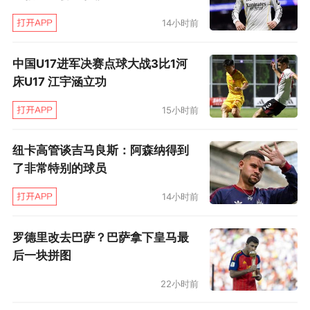
14小时前
中国U17进军决赛点球大战3比1河
床U17 江宇涵立功
15小时前
纽卡高管谈吉马良斯：阿森纳得到
了非常特别的球员
14小时前
罗德里改去巴萨？巴萨拿下皇马最
后一块拼图
22小时前