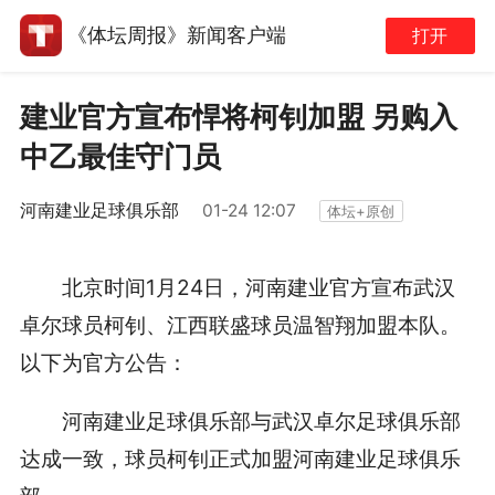
《体坛周报》新闻客户端
打开
建业官方宣布悍将柯钊加盟 另购入
中乙最佳守门员
河南建业足球俱乐部
01-24 12:07
体坛+原创
北京时间1月24日，河南建业官方宣布武汉
卓尔球员柯钊、江西联盛球员
温智翔
加盟本队。
以下为官方公告：
河南建业足球俱乐部与武汉卓尔足球俱乐部
达成一致，球员柯钊正式加盟河南建业足球俱乐