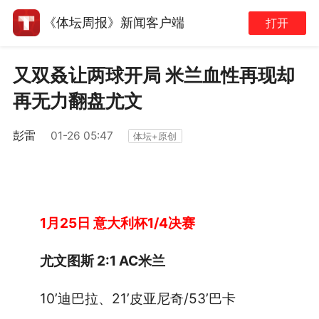
《体坛周报》新闻客户端
打开
又双叒让两球开局 米兰血性再现却
再无力翻盘尤文
彭雷
01-26 05:47
体坛+原创
1月25日 意大利杯1/4决赛
尤文图斯 2:1 AC米兰
10’迪巴拉、21’皮亚尼奇/53’巴卡