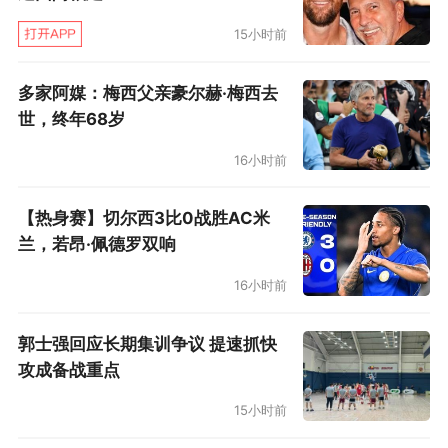
这支球队的战斗力还是值得肯定的，蒙特拉的调
15小时前
兵遣将也有独到之处，10打11还能不太落下风。
如果资金到位，这批年轻人成长起来，可堪大
多家阿媒：梅西父亲豪尔赫·梅西去
世，终年68岁
任。
16小时前
尤文图斯阵容（424）
：内托/巴尔扎利、博
努奇、鲁加尼、阿萨莫阿/赫迪拉、皮亚尼奇/夸
【热身赛】切尔西3比0战胜AC米
德拉多、迪巴拉（67’桑德罗）、伊瓜因、曼朱基
兰，若昂·佩德罗双响
齐
16小时前
AC米兰阵容（433）
：唐纳鲁马/阿巴特
郭士强回应长期集训争议 提速抓快
（64’帕萨利奇）、萨帕塔、罗马尼奥利、安东内
攻成备战重点
利/库茨卡、洛卡特利、贝尔托拉奇（91’本田圭
15小时前
佑）/苏索、巴卡（80’德乌洛费乌）、博纳文图