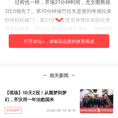
过程也一样，开场21分钟时间，尤文图斯就
2比0领先了。第10分钟迪巴拉先是接到夸德拉多
秒传轻松破门；第21分钟皮亚尼奇禁区前的任意
球直挂死角，2比0。而对AC米兰来说，这剧情咋
这么熟悉……对都灵开场0比2，对那不勒斯开场0
打开体坛+，体验高品质的体育阅读
比2，这开场不让2球不会踢球？
客观来说，上半场AC米兰踢得不错，至少控
球率超过对手，但这里也有尤文图斯故意放弃控
相关新闻
球权让米兰压上再打反击的原因。而阵地进攻中
米兰人也没有太多机会，毕竟尤文图斯这种防守
【现场】10天2冠！从噩梦到梦
最好的球队只要铁心放弃控球选择死守，还是主
幻，齐沃用一年治愈国米
场，有点赖皮了，有点让客队尴尬了，甚至半场
2026-05-14 10:15
一次真正的打门都没有。尤文图斯更狡猾的是，