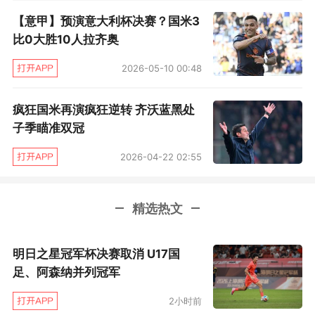
险些扩大比分。第60分钟曼朱基齐这次接传中顶
【意甲】预演意大利杯决赛？国米3
空门，又顶偏了，米兰防守漏洞太大了，关键是
比0大胜10人拉齐奥
人数劣势。蒙特拉用帕萨利奇换下阿巴特，这阵
2026-05-10 00:48
型是要打333了，中场不能失控，而右边路交给
库茨卡时不时客串一下。
疯狂国米再演疯狂逆转 齐沃蓝黑处
子季瞄准双冠
阿莱格里这边也做出调整，桑德罗换下迪巴
2026-04-22 02:55
拉，一方面是保护阿根廷射手，另一方面是加强
左边路进攻，谁让米兰右后卫不设防了呢。
精选热文
接下来的比赛米兰真的很拼，加上运气不
错，保留着扳平的一丝希望。最后时刻蒙特拉换
明日之星冠军杯决赛取消 U17国
下巴卡，刚刚加盟的德乌洛费乌完成首秀直接打
足、阿森纳并列冠军
中锋。
2小时前