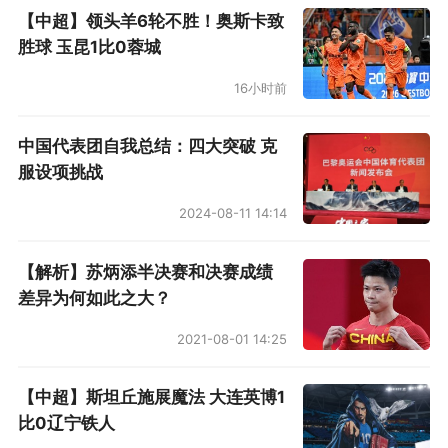
拉
【中超】领头羊6轮不胜！奥斯卡致
胜球 玉昆1比0蓉城
16小时前
中国代表团自我总结：四大突破 克
服设项挑战
2024-08-11 14:14
【解析】苏炳添半决赛和决赛成绩
差异为何如此之大？
2021-08-01 14:25
【中超】斯坦丘施展魔法 大连英博1
比0辽宁铁人