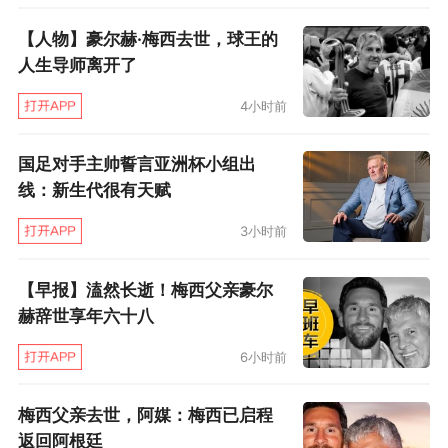
第83分钟皮亚尼奇门前射门，被唐纳鲁马飞
【人物】豪尔赫·梅西去世，球王的
身扑出，杀死比赛的机会再次被尤文浪费掉。不
人生导师离开了
得不说最后时刻尤文图斯有点狼狈，被少打一人
4小时前
的AC米兰压住半场。但比赛的结果没有改变，2
比1尤文涉险过关，半决赛对那不勒斯。
国足对手主帅誓言亚洲杯小组出
线：新生代很有天赋
而AC米兰再次虽败犹荣，问题就是开场
3小时前
就“让2球”的“好习惯”何时才能改改呢？现在意大
利杯也没了，只能专心联赛了，可单场毕其功于
【早报】溘然长逝！梅西父亲豪尔
一役的较量都没拿下，漫漫联赛何其难……
赫辞世享年六十八
6小时前
至于洛卡特利的红牌以及唐纳鲁马面对皮亚
尼奇任意球的不作为，网络上出现一些骂声，但
梅西父亲去世，阿媒：梅西已启程
年轻人已经很棒了，成长终归要付出一些代价，
返回阿根廷