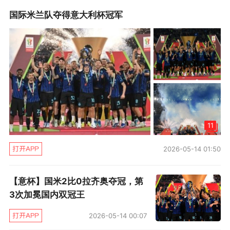
利用曼朱基齐不停挑衅库茨卡，斯洛伐克中场险
国际米兰队夺得意大利杯冠军
些两黄一红下场，不过下半场中招的另有其人。
下半场刚开始AC米兰就扳回一球，第53分钟
后场长传，库茨卡禁区前胸部停球，跟上的贝尔
托拉奇停球被赫迪拉碰了一下，巴卡凌空转身就
射，皮球钻入大门死角，2比1。
11
可惜风云突变，第54分钟洛卡特利前场一次
2026-05-14 01:50
铲球得到第二张黄牌，被红牌罚下，米兰刚追回
一球就落后一人，年轻人成长的代价。
【意杯】国米2比0拉齐奥夺冠，第
3次加冕国内双冠王
人数领先，尤文图斯虽然比分优势缩小，但
反击机会不少。第57分钟曼朱基齐一次头球攻门
2026-05-14 00:07