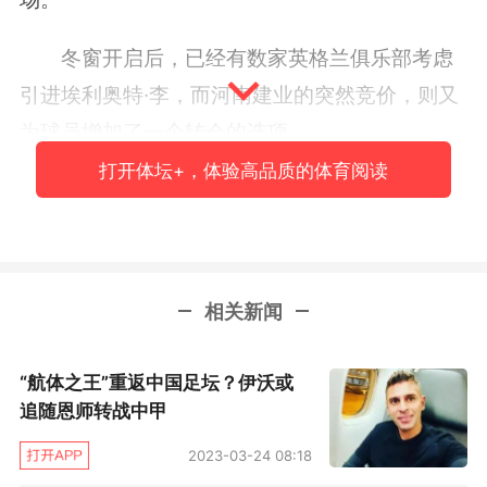
冬窗开启后，已经有数家英格兰俱乐部考虑
引进埃利奥特·李，而河南建业的突然竞价，则又
为球员增加了一个转会的选项。
打开体坛+，体验高品质的体育阅读
在迪拜集训期间，建业主帅贾秀全一直使用
的是哈维尔·帕蒂尼奥和杨昌鹏的锋线组合。面对
克拉斯诺达尔、罗斯托夫和汉堡等强敌，建业明
显暴露出进攻乏力的弱点。随着新赛季中超大幕
相关新闻
的日益临近，留给建业引援的时间已经越来越
少。为避免新援因磨合不够而无法融入球队，是
“航体之王”重返中国足坛？伊沃或
该尽快敲定新外援人选的时候了。
追随恩师转战中甲
2023-03-24 08:18