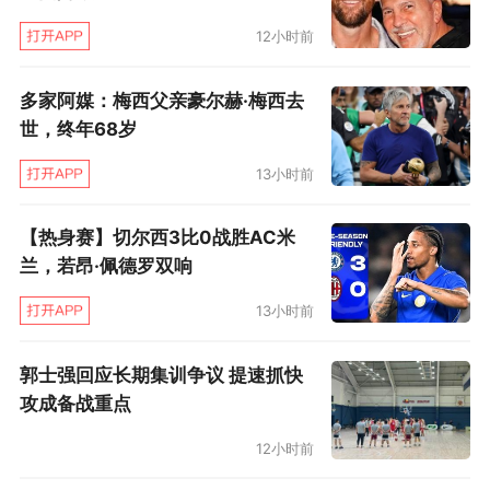
12小时前
多家阿媒：梅西父亲豪尔赫·梅西去
世，终年68岁
13小时前
【热身赛】切尔西3比0战胜AC米
兰，若昂·佩德罗双响
13小时前
郭士强回应长期集训争议 提速抓快
攻成备战重点
12小时前