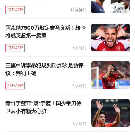
12分钟前
唉，想突入对方阵地找揍的竟然还是泽尼特
阿森纳7500万敲定吉马良斯！纽卡
球迷！当然，对于他们这种奋不顾身的表演，陆
将成英超第一卖家
军队的球迷都觉得好玩：不但按住他头的陆军队
4小时前
球迷一副忍俊不禁的样子，就连上火想踹他的
人，都在被同伴阻拦！
三镇申诉李昂犯规判罚点球 足协评
议：判罚正确
当然，既然泽尼特队球迷那张破嘴招了陆军
3小时前
队的球迷，那首先被收拾的自然是在不停骂人的
嘴！
青出于蓝而“晟”于蓝！国少带刀侍
卫从小有颗大心脏
这场闹剧，最终以特警的介入告以结束：警
4小时前
方最后抓了四十来号闹事的球迷。俄罗斯球迷协