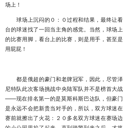
场上！
球场上沉闷的０：０过程和结果，最终让看
台的球迷找了一回当主角的感觉。当然，球场上
的比赛用脚，看台上的比赛，则是用手，甚至是
用屁屁！
都是俄超的豪门和老牌冠军，因此，尽管泽
尼特队此次客场挑战中央陆军队并不是榜首大战
——现在排名第一的是莫斯科斯巴达队，但豪门
是永远不会把新贵当对手的，所以，双方球迷在
赛前就擦出了火花：２０多名双方球迷在赛场边
的小公园里掐了起来，直到骑警到来之后，才将