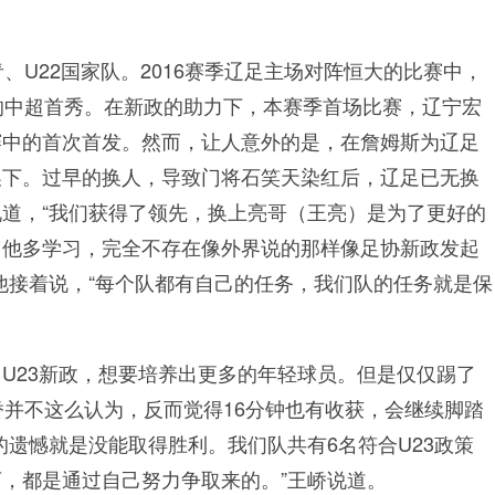
、U22国家队。2016赛季辽足主场对阵恒大的比赛中，
的中超首秀。在新政的助力下，本赛季首场比赛，辽宁宏
赛中的首次首发。然而，让人意外的是，在詹姆斯为辽足
换下。过早的换人，导致门将石笑天染红后，辽足已无换
道，“我们获得了领先，换上亮哥（王亮）是为了更好的
向他多学习，完全不存在像外界说的那样像足协新政发起
他接着说，“每个队都有自己的任务，我们队的任务就是保
U23新政，想要培养出更多的年轻球员。但是仅仅踢了
峤并不这么认为，反而觉得16分钟也有收获，会继续脚踏
的遗憾就是没能取得胜利。我们队共有6名符合U23政策
，都是通过自己努力争取来的。”王峤说道。