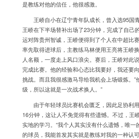
是教练对他的信任，他很感激。
王峤自小在辽宁青年队成长，曾入选95国青
王峤在下半场替补出场了23分钟，完成了自己
运对阵贵州智诚，王峤便得到了个人在中超比
率先取得进球后，主教练马林便用王亮将王峤
人名额，一度走上风口浪尖。赛后，王峤对此说
完成比赛。他的经验和心态比我要好，我还要
挑战。而且我很感激马导给我机会上场锻炼。”
级，所以这就是一次战术换人。”
由于年轻球员比赛机会匮乏，因此足协利用
16分钟，这让人不免觉得有些遗憾。不过，王
实地的学习。“我个人其实没有什么遗憾，唯一
的球员，我能首发其实就是教练对我的一种认可