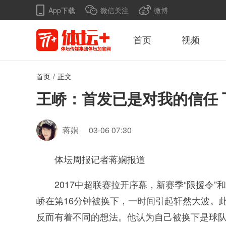
App下载
微信关注
微博
首页
视频
首页
/
正文
王峤：首发已是对我的信任
蒋娴
03-06 07:30
体坛周报记者蒋娴报道
2017中超联赛拉开序幕，新赛季“限援令”
峤在第16分钟被换下，一时间引起轩然大波。
反而有着不同的想法。他认为自己被换下是球