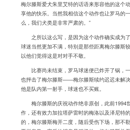
梅尔滕斯爱犬朱里艾特的话语来形容他的这个动
享他的快乐。当然我相信这个动作也让罗马的
么，我们犬类是非常严肃的。”
之所以这么写，是因为这个动作确实成为
球迷当然更加不满，特别是那些距离梅尔滕斯
以他们觉得这是对对手不敬。
比赛尚未结束，罗马球迷便已炸开了锅，
也抨击了梅尔滕斯——梅尔滕斯续约迟迟未解
他是队内第一射手，球迷也不买账。
梅尔滕斯的庆祝动作绝非原创，此前199
作，还有效力加拉塔萨雷时的梅洛以及泽尼特
的，梅尔滕斯梅开二度，随后受伤下场，那不