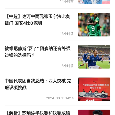
14小时前
【中超】达万中两元张玉宁法比奥
破门 国安4比0深圳
13小时前
被维尼修斯“耍了” 阿森纳还有补强
边锋的选择吗？
18小时前
中国代表团自我总结：四大突破 克
服设项挑战
2024-08-11 14:14
【解析】苏炳添半决赛和决赛成绩