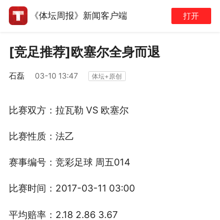
《体坛周报》新闻客户端
打开
[竞足推荐]欧塞尔全身而退
石磊
03-10 13:47
体坛+原创
比赛双方：拉瓦勒 VS 欧塞尔
比赛性质：法乙
赛事编号：竞彩足球 周五014
比赛时间：2017-03-11 03:00
平均赔率：2.18 2.86 3.67