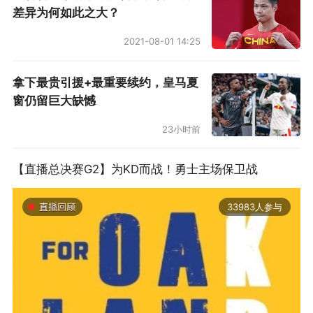
差异为何如此之大？
2021-08-01 14:25
拿下最贵引援+最重要续约，皇马夏
窗仍留巨大缺憾
23小时前
【直播总决赛G2】为KD而战！勇士主场保卫战
33983人参与