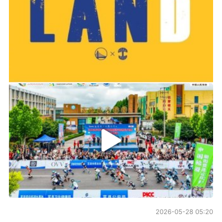
2019-06-14 01:03
2026年中国轮滑刷街竞速公开赛（山东莒县站）
2026-05-28 05:20