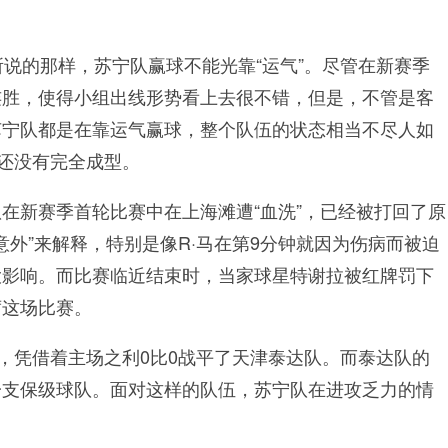
所说的那样，苏宁队赢球不能光靠“运气”。尽管在新赛季
连胜，使得小组出线形势看上去很不错，但是，不管是客
苏宁队都是在靠运气赢球，整个队伍的状态相当不尽人如
然还没有完全成型。
在新赛季首轮比赛中在上海滩遭“血洗”，已经被打回了原
意外”来解释，特别是像R·马在第9分钟就因为伤病而被迫
大影响。而比赛临近结束时，当家球星特谢拉被红牌罚下
席这场比赛。
”，凭借着主场之利0比0战平了天津泰达队。而泰达队的
一支保级球队。面对这样的队伍，苏宁队在进攻乏力的情