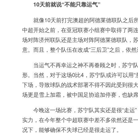
10天前就说“不能只靠运气”
就像10天前打完澳超的阿德莱德联队之后
中超开始之前，在亚冠联赛小组赛中取得了两
场对阵济州联队还是主场对阵阿德莱德联队，
意。而且，整个队伍在改成“三后卫”之后，依
当运气不再幸运之神不再眷顾之时，苏宁队
形。当然，对于这场0比4，苏宁队或许可以用“
下场，导致球队的战术部署不得不因此受到很
场更是雪上加霜，被中国足协追加停赛，也缺
今晚这一场比赛，苏宁队其实还是很“走运
实力，在今年整个中超联赛中差不多依然还是
况下，能够确保不失球已经是很走运了。