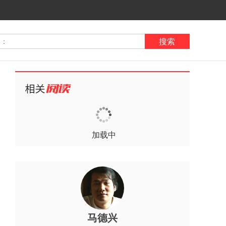
搜索
加载中
马德兴