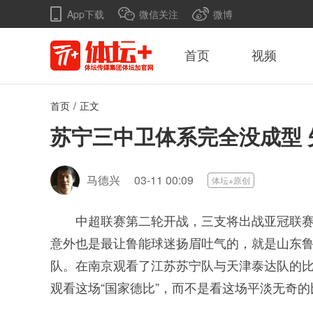
App下载
微信关注
微博
首页
视频
首页
/
正文
苏宁三中卫体系完全没成型
马德兴
03-11 00:09
体坛+原创
中超联赛第二轮开战，三支将出战亚冠联赛
意外也是最让鲁能球迷扬眉吐气的，就是山东鲁
队。在南京观看了江苏苏宁队与天津泰达队的
观看这场“国家德比”，而不是看这场平淡无奇的