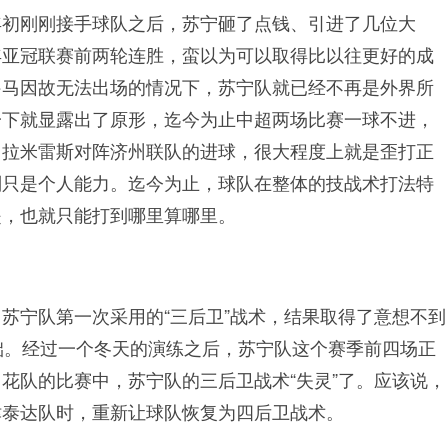
年初刚刚接手球队之后，苏宁砸了点钱、引进了几位大
年亚冠联赛前两轮连胜，蛮以为可以取得比以往更好的成
·马因故无法出场的情况下，苏宁队就已经不再是外界所
一下就显露出了原形，迄今为止中超两场比赛一球不进，
，拉米雷斯对阵济州联队的进球，很大程度上就是歪打正
则只是个人能力。迄今为止，球队在整体的技战术打法特
是，也就只能打到哪里算哪里。
苏宁队第一次采用的“三后卫”战术，结果取得了意想不到
础。经过一个冬天的演练之后，苏宁队这个赛季前四场正
花队的比赛中，苏宁队的三后卫战术“失灵”了。应该说，
津泰达队时，重新让球队恢复为四后卫战术。