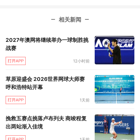
接着参加查尔斯顿以及随后波哥大的比赛，但由
于身体的疲劳，彭帅不得不全部放弃。经历了心
相关新闻
脏和腰椎两次重大手术，又迈过了30岁的门槛，
2027年澳网将继续举办一球制胜挑
健康对于彭帅来说越来越宝贵。只有保持身体的
战赛
健康，彭帅才能继续她热爱的网球运动。
12小时前
草原迎盛会 2026世界网球大师赛
呼和浩特站开幕
1天前
挽救五赛点挑落卢布列夫 商竣程复
出两站渐入佳境
1天前