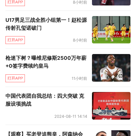
8小时前
U17男足三战全胜小组第一！赵松源
传射孔玺诺破门
8小时前
枪迷下树？曝维尼修斯2500万年薪
+0签字费续约皇马
11小时前
中国代表团自我总结：四大突破 克
服设项挑战
2024-08-11 14:14
【观察】买老登追熊皇，阿森纳会