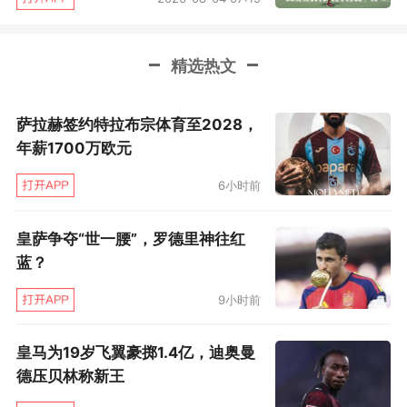
精选热文
萨拉赫签约特拉布宗体育至2028，
年薪1700万欧元
6小时前
皇萨争夺“世一腰”，罗德里神往红
蓝？
9小时前
皇马为19岁飞翼豪掷1.4亿，迪奥曼
德压贝林称新王