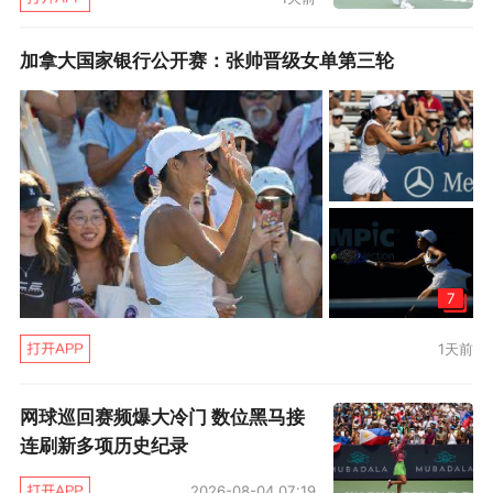
加拿大国家银行公开赛：张帅晋级女单第三轮
7
1天前
网球巡回赛频爆大冷门 数位黑马接
连刷新多项历史纪录
2026-08-04 07:19