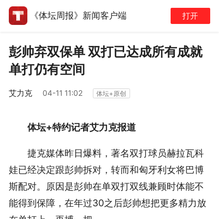
《体坛周报》新闻客户端
打开
彭帅弃双保单 双打已达成所有成就
单打仍有空间
艾力克
04-11 11:02
体坛+原创
体坛+特约记者艾力克报道
捷克媒体昨日爆料，著名双打球员赫拉瓦科
娃已经决定跟彭帅拆对，转而和匈牙利女将巴博
斯配对。原因是彭帅在单双打双线兼顾时体能不
能得到保障，在年过30之后彭帅想把更多精力放