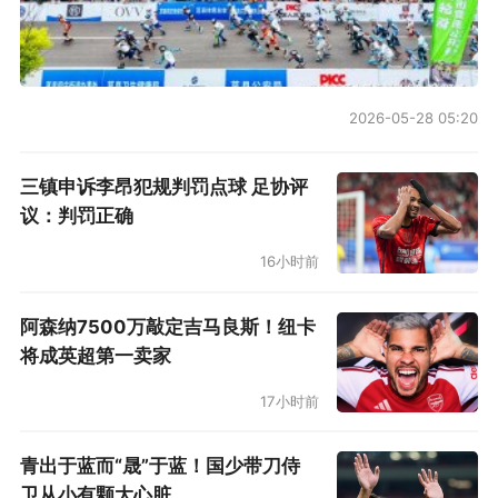
2026-05-28 05:20
三镇申诉李昂犯规判罚点球 足协评
议：判罚正确
16小时前
阿森纳7500万敲定吉马良斯！纽卡
将成英超第一卖家
17小时前
青出于蓝而“晟”于蓝！国少带刀侍
卫从小有颗大心脏