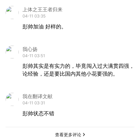
年8月份到达过世界第14位，与世界前十可以说
上体之王王者归来
04-11 03:35
距离很近。但很遗憾彭帅未能延续当时火热的状
彭帅加油 好样的。
态，继续前进的步伐。
从去年3月份回归以来，彭帅仅仅用了一年的
我心扬
04-11 03:51
时间就把排名提升了600多位。进步固然神速，
彭帅其实是有实力的，毕竟闯入过大满贯四强，
但是经过重大手术的腰椎始终是彭帅身上的不定
论经验，还是要比国内其他小花要强的。
时炸弹。在接受采访时彭帅透露“现在长途飞行基
本只能躺着飞，每场比赛之后都需要花很长的时
我在翻译文献
间恢复，针灸更是家常便饭”，在这样的情况下彭
04-11 03:31
帅依旧坚持着自己的职业生涯，着实很让人敬
彭帅状态不错
佩。
查看更多评论
迈阿密之后，按照彭帅的原计划，她本应该