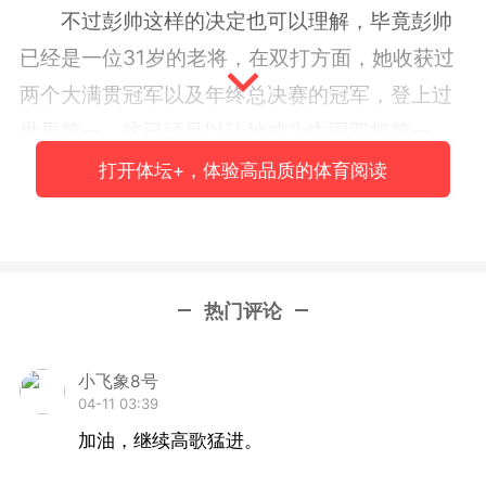
不过彭帅这样的决定也可以理解，毕竟彭帅
已经是一位31岁的老将，在双打方面，她收获过
两个大满贯冠军以及年终总决赛的冠军，登上过
世界第一，这已经足以让她成为中国双打第一
人。所以，放弃双打，拼一下还有很大提升空间
打开体坛+，体验高品质的体育阅读
的单打，对彭帅来说也未尝不是一个明智的抉
择。
接下来，摆在彭帅面前的单打目标也变得很
热门评论
具体，她在去年的天津公开赛已经完成了赢得
WTA巡回赛单打冠军的夙愿，那么，突破自己曾
小飞象8号
04-11 03:39
经的世界最高排名无疑会成为彭帅的下一个目
加油，继续高歌猛进。
标。在女子网坛，世界前十是超一流好手和一流
好手的分界线，彭帅的职业生涯最高排名在2011