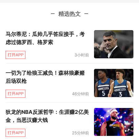
精选热文
可是，作为一名投手，作为一名得分手，作
为一名新秀，希尔德最需要的就是机会，最需要
马尔蒂尼：瓜帅几乎答应接手，考
的就是在把握住机会后建立起自信心。但是在鹈
虑过德罗西、格罗索
鹕，鹈鹕没有给希尔德足够多的机会，他也没有
3小时前
建立起足够的自信。
一切为了给狼王减负！森林狼豪赌
鹈鹕是一支渴望胜利的球队，他们的当家球
后场双枪
星安东尼·戴维斯和球队早早地签下了一份总价过
46分钟前
亿的合同，他也曾带领鹈鹕闯进季后赛。但是，
开局的节节败退却让安东尼·戴维斯失望不已。在
狄龙的NBA反派哲学：生涯赚2亿美
这么一支需要胜利的球队，是容不得希尔德犯错
金，当恶汉赚大钱
的。所以当希尔德找不到投篮准心的时候，他在
25分钟前
球队中的机会便一步步地减少。