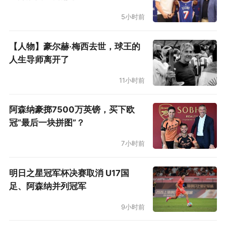
己的场均得分提升至了15.1分、将场均篮板提升至
5小时前
了4.1次。他的投篮命中率来到了48%，他的三分
球命中率提升到了42.5%。
【人物】豪尔赫·梅西去世，球王的
人生导师离开了
希尔德在比赛中奉献精彩过人
11小时前
在NBA官方公布的三月份最佳新秀中，希尔
德换队后再次当选了西部的最佳新秀。他场均14.1
阿森纳豪掷7500万英镑，买下欧
冠“最后一块拼图”？
分的得分排在所有西部新秀第一位，这位来自巴
哈马的23岁后卫还在三月投进了新秀中最多的37
7小时前
记三分球。
明日之星冠军杯决赛取消 U17国
希尔德用24场比赛让萨克拉门托的球迷看到
足、阿森纳并列冠军
了希望。如果再给希尔德10场比赛，他的表现配
9小时前
不配得上成为年度最佳新秀的候选人？