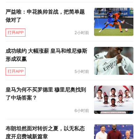
严益唯：申花换帅首战，把简单题
在离开鹈鹕的这一天，希尔德57场比赛过后
做对了
的场均数据是20.4分钟、8.6分、2.9篮板，投篮
2小时前
命中率39.3%，三分球命中率36.9%，表现平淡
无奇。虽然被国王老板看好，但希尔德也不过只
成功续约 大幅涨薪 皇马和维尼修斯
是考辛斯交易的一个添头。
形成双赢
5小时前
但是在来到国王队后，希尔德发现这里和新
奥尔良真的不一样。这支球队就向外界发出了明
皇马为何不买罗德里 穆里尼奥找到
显的信号：我们有时间，我们给机会，我们需要
了中场答案？
的，是希望。
6小时前
于是，在来到国王后，希尔德的出场时间增
布朗坦然面对转折之夏，以无私态
加了八分钟，而希尔德给这八分钟的回报是将自
度开启费城新篇章