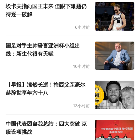
埃卡夫指向国王未来 但眼下难题仍
“他来到球队后一直训练得很刻苦，他努力学
待逐一破解
习着怎么在一支新球队里打球，他努力学习着怎
6小时前
么在这个联盟生存。现在，他感觉很不错。”希尔
德再次拿到月最佳新秀后，国王主帅乔尔格这样
国足对手主帅誓言亚洲杯小组出
线：新生代很有天赋
评价他。“他正在进步，在和森林狼的比赛中，希
尔德打出了赛季最佳的表现。你们也知道，他是
10小时前
一个很会得分的球员，所以我们很认可他现在的
【早报】溘然长逝！梅西父亲豪尔
表现。”
赫辞世享年六十八
在黄金一号球馆本赛季最后一个主场比赛
13小时前
前，希尔德接过了“三月最佳新秀”的奖杯。他的
中国代表团自我总结：四大突破 克
NBA生涯，也才刚刚开始。
服设项挑战