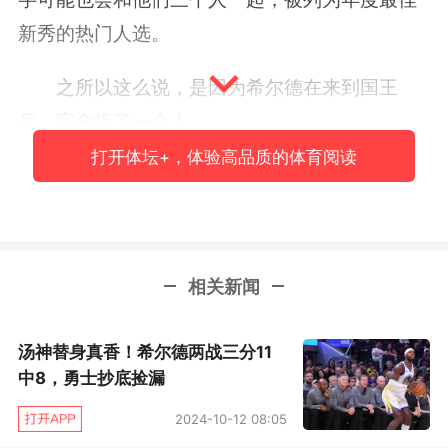
新秀的热门人选。
之所以这么说，是因为希尔德在来到国王
后，完全换了一个人。
打开体坛+，体验高品质的体育阅读
2016年选秀时，当希尔德被鹈鹕以6号秀的
身份选中，外界就给这位大四毕业才进入联盟
的“老将新秀”寄予了很高的期望。原因很简单，
他在大学中的表现实在太好了。来自俄克拉荷马
相关新闻
大学的希尔德甚至被誉为是下一个库里，他场均
能够拿到25分，在三分线外更是有惊人的46%的
汤神替身真香！希尔德两战三分11
命中率。虽然身体天赋一般，但在已经被“三分狂
中8，勇士抄底捡漏
潮”席卷的NBA，在拥有安东尼·戴维斯的鹈鹕，外
2024-10-12 08:05
界看好希尔德在新秀赛季就打出名堂。