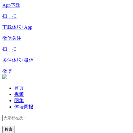
App下载
扫一扫
下载体坛+App
微信关注
扫一扫
关注体坛+微信
微博
首页
视频
图集
体坛周报
搜索