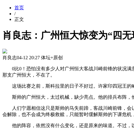
首页
/
正文
肖良志：广州恒大惊变为“四无
肖良志
04-12 20:27
体坛+原创
0比0！恐怕没有多少人对广州恒大客战川崎前锋的状况满意
那支广州恒大，不在了。
这场比赛之前，斯科拉里的日子不好过。许家印四冠王的喊
斯帅的广州恒大，太过机械，缺少亮点。他的排兵布阵，他
人们宁愿相信这只是斯帅的马失前蹄，客战川崎前锋，会让
会解除，也不会成为终极救赎，只能暂时缓解斯帅的下课危机
他的阵容，依然没有什么变化，还是原来的味道。不过，以