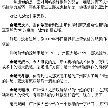
非常遗憾的是，面对川崎前锋娴熟的配合，细腻的脚下技术
场控制力减弱，再也不是过去那支鬼挡杀鬼，佛挡杀佛的亚洲“
这让人感觉非常无趣。
全场无技术。
当你希望看到过去那种犀利而又侵略性超强
直塞球为“0”的尴尬，让你如鲠在喉。
好吧，没有进球，像2002年韩日世界杯上肇俊哲的那脚门框
横梁。
川崎前锋的控球率是56.1%，广州恒大是43.9%，那支
全场无战术。
令人沮丧的是，斯帅机械的战术体系，使对
战术中的最大败笔。临场指挥方面，是一个谁都能操作的简易
全场无斗志。
你看到过去那支惹不起的广州恒大了吗？最
的决绝，更没有流尽最后一滴血的悲壮。
全场无精神。
广州恒大之所以能够成为中超的旗帜，之所
咄咄逼人的锐气，有着强烈的求胜欲望和霸气。现在，没了。
毫无疑问，广州恒大已经站在一个敏感的十字路口，接下来的