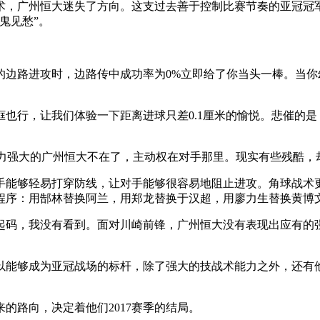
，广州恒大迷失了方向。这支过去善于控制比赛节奏的亚冠冠军
鬼见愁”。
的边路进攻时，边路传中成功率为0%立即给了你当头一棒。当你
也行，让我们体验一下距离进球只差0.1厘米的愉悦。悲催的是
控制力强大的广州恒大不在了，主动权在对手那里。现实有些残酷，
手能够轻易打穿防线，让对手能够很容易地阻止进攻。角球战术更
程序：用郜林替换阿兰，用郑龙替换于汉超，用廖力生替换黄博
起码，我没有看到。面对川崎前锋，广州恒大没有表现出应有的
以能够成为亚冠战场的标杆，除了强大的技战术能力之外，还有
路向，决定着他们2017赛季的结局。