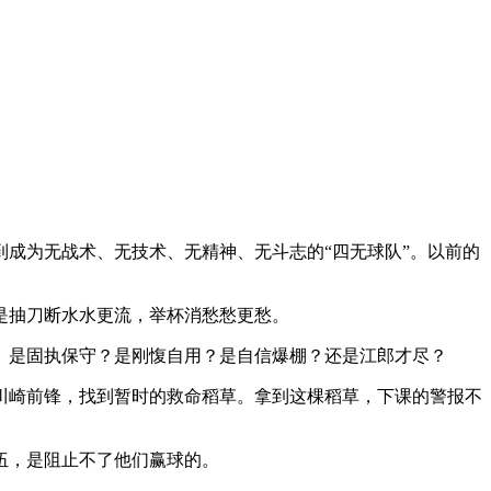
成为无战术、无技术、无精神、无斗志的“四无球队”。以前的
是抽刀断水水更流，举杯消愁愁更愁。
是固执保守？是刚愎自用？是自信爆棚？还是江郎才尽？
崎前锋，找到暂时的救命稻草。拿到这棵稻草，下课的警报不
伍，是阻止不了他们赢球的。