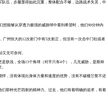
队伍，步履显得如此沉重，整体配合不够，边路战术失灵，中
幻想能够从穿透力极强的威胁球中看到希望时，他们90分钟内
，广州恒大的12次射门中有5次射正，但没有一次击中门柱或者
却又无可奈何。
是肤浅，全场13个角球（对手只有4个），几无威胁，是斯帅
文。
强悍，没有体现出身体力量和速度的优势，没有不破楼兰誓不还
他们那种光芒四射的精神力。过去，他们有着明确的追求，有着