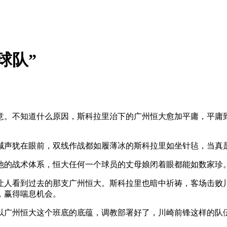
球队”
。不知道什么原因，斯科拉里治下的广州恒大愈加平庸，平庸到
声犹在眼前，双线作战都如履薄冰的斯科拉里如坐针毡，当真
的战术体系，恒大任何一个球员的丈母娘闭着眼都能如数家珍。
人看到过去的那支广州恒大。斯科拉里也暗中祈祷，客场击败川
，赢得喘息机会。
广州恒大这个班底的底蕴，调教部署好了，川崎前锋这样的队