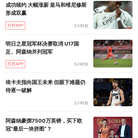
成功续约 大幅涨薪 皇马和维尼修斯
形成双赢
2小时前
明日之星冠军杯决赛取消 U17国
足、阿森纳并列冠军
5小时前
埃卡夫指向国王未来 但眼下难题仍
待逐一破解
2小时前
阿森纳豪掷7500万英镑，买下欧
冠“最后一块拼图”？