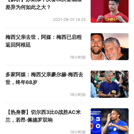
差异为何如此之大？
2021-08-01 14:25
梅西父亲去世，阿媒：梅西已启程
返回阿根廷
18小时前
多家阿媒：梅西父亲豪尔赫·梅西去
世，终年68岁
19小时前
【热身赛】切尔西3比0战胜AC米
兰，若昂·佩德罗双响
19小时前