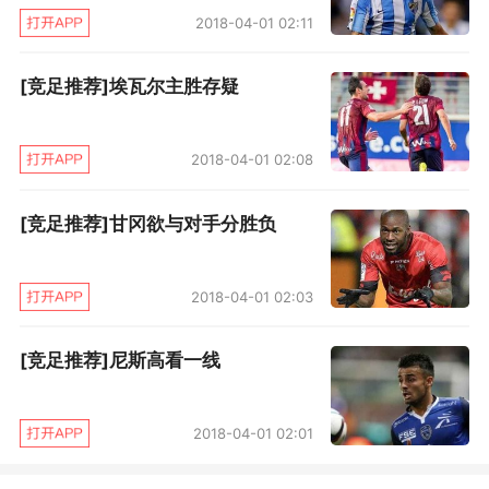
2018-04-01 02:11
[竞足推荐]埃瓦尔主胜存疑
2018-04-01 02:08
[竞足推荐]甘冈欲与对手分胜负
2018-04-01 02:03
[竞足推荐]尼斯高看一线
2018-04-01 02:01