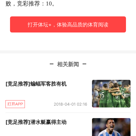
败，竞彩推荐：10。
打开体坛+，体验高品质的体育阅读
相关新闻
[竞足推荐]蝙蝠军客胜有机
2018-04-01 02:16
[竞足推荐]潜水艇赢得主动