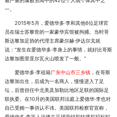
最严重的腐败丑闻中的42位个人或个体其中之
一。
2015年5月，爱德华多·李和其他6位足球官
员在瑞士苏黎世的一家豪华宾馆被拘捕。当时哥
斯达黎加足协的代理主席豪尔赫·伊达尔戈就
说：“发生在爱德华多·李身上的事情，就好比哥斯
达黎加图里亚尔瓦火山喷发了一般。”
爱德华多·李祖籍
广东中山市三乡镇
，在哥斯
达黎加出生，后成为一名商人，慢慢进入了足
坛，后曾担任中北美及加勒比地区足联的国际足
联执委。在10月的美国联邦法庭上爱德华·李也对
自己受贿一事供认不讳。美国联邦检察官宣称，
爱德华多·李等人涉嫌在足球营销和转播权招标时