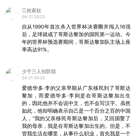
迎，“我没觉得我是一个不及格的人，为什么我就
三姓家奴
04-21 20:23
应该不及格呢？我在国际足联的工作完成得很
自从1990年首次杀入世界杯决赛圈并闯入16强
好……我觉得不管我去哪儿，男女老少都认得出
后，足球就成了哥斯达黎加的国民第一运动。今
我，并且冲我打招呼，想和我合影，现在都还有
年的世界杯预选赛期间，哥斯达黎加队主场上座
率高达91%。
粉丝给我写信呢！”
“我什么都没听说，我的律师也是，这一点也
少于三人别防我
不奇怪，因为本来就没理由给我立案，”布拉特表
04-21 20:22
示自从2015年9月指控他管理不当和侵吞、挪用
爱德华多·李的父亲早期从广东移民到了哥斯达
黎加，而爱德华多·李则是在哥斯达黎加出生
公款后，瑞士检察院就没再联系过他，“我被采访
的，因此他并不会说中文，也不会写汉字。虽然
过，以后也会被采访，但不会在这些案子里被审
如此，他却明确表示自己是一个百分之百的中国
问。我顶多在涉及国际足联的案子里，作为知情
人，“我的父亲移民哥斯达黎加后，又回国娶了
我的母亲，我是在哥斯达黎加出生的。但是，不
人被求证。”瑞士当局也曾公开调查原国际足联秘
管我生活在哪里，从事什么职业，首先我是一个