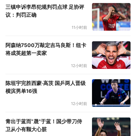
三镇申诉李昂犯规判罚点球 足协评
议：判罚正确
11小时前
阿森纳7500万敲定吉马良斯！纽卡
将成英超第一卖家
12小时前
陈垣宇完胜西蒙·高茨 国乒两人晋级
横滨男单16强
12小时前
青出于蓝而“晟”于蓝！国少带刀侍
卫从小有颗大心脏