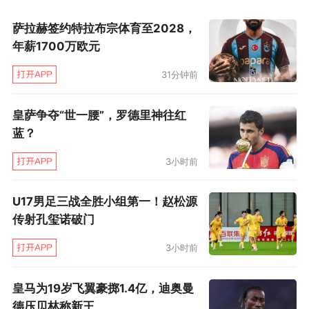
萨拉赫签约特拉布宗体育至2028，
年薪1700万欧元
31分钟前
皇萨争夺“世一腰”，罗德里神往红
蓝？
3小时前
U17男足三战全胜小组第一！赵松源
传射孔玺诺破门
3小时前
皇马为19岁飞翼豪掷1.4亿，迪奥曼
德压贝林称新王