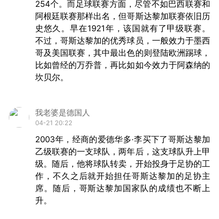
254个。而足球联赛方面，尽管不如巴西联赛和
2015年开始被禁止参与所有与足球相关的活动。
阿根廷联赛那样出名，但哥斯达黎加联赛依旧历
史悠久。早在1921年，该国就有了甲级联赛。
也同是在今日，前国际足联主席布拉特表
不过，哥斯达黎加的优秀球员，一般效力于墨西
哥及美国联赛，其中最出色的则登陆欧洲踢球，
示，
他确实曾被美国司法部的律师约见，但他并
比如曾经的万乔普，再比如如今效力于阿森纳的
不是足球贪腐案中的嫌疑犯
。布拉特在接受众多
坎贝尔。
国际记者采访时说道：“我和我的美国律师交流很
少，因为我从来不是在美国司法部监视下的嫌疑
我老婆是德国人
人员，我在两三个问题上被调查了……但没做错什
04-21 20:22
2003年，经商的爱德华多·李买下了哥斯达黎加
么。”对此美国司法部还未发表任何评论。
乙级联赛的一支球队，两年后，这支球队升上甲
级。随后，他将球队转卖，开始投身于足协的工
“在苏黎世，甚至在整个瑞士，我不仅被接
作，不久之后就开始担任哥斯达黎加的足协主
受，而且还深受喜爱，”布拉特认为自己成为了
国
席。随后，哥斯达黎加国家队的成绩也不断上
际足联的“出气筒”
，所有问题都被归到了自己头
升。
上，但尽管如此他还是受到瑞士同胞们的欢