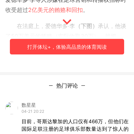
收受超过
2亿美元的贿赂和回扣
。
在法庭上，爱德华多·李
（下图）
承认，他谈
了50万美元的贿赂（实际收取30万），就把
2022年世界杯预选赛的媒体和营销权给了巴西交
打开体坛+，体验高品质的体育阅读
通集团在迈阿密的一个分部。另外，他还提到自
己和巴拿马一家中介机构谈了一笔50万美元的贿
赂（实际收取23万），就让一家美国公司成了哥
热门评论
斯达黎加国家队的球衣赞助商。
2015年的足坛反贪风暴中，涉及的足球官员
数星星
04-21 20:22
有很多，其中也包括了国际足联的一些官员，像
目前，哥斯达黎加的人口仅有466万，但他们在
爱德华多·李一样被禁足的还有原国际足联主席布
国际足联注册的足球俱乐部数量达到了惊人的
拉特
（头图）
，后者与原欧足联主席普拉蒂尼从