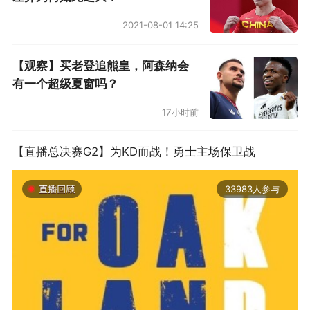
2021-08-01 14:25
【观察】买老登追熊皇，阿森纳会
有一个超级夏窗吗？
17小时前
【直播总决赛G2】为KD而战！勇士主场保卫战
33983人参与