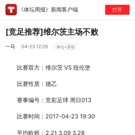
《体坛周报》新闻客户端
打开
[竞足推荐]维尔茨主场不败
一马
04-23 12:29
体坛+原创
VS
比赛双方：维尔茨
纽伦堡
比赛性质：德乙
013
赛事编号：竞彩足球
周日
2017-04-23 19:30
比赛时间：
2.21 3.09 3.28
平均欧赔：