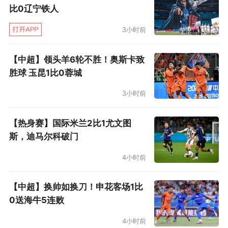
针。在圣约尔迪节赢球，这让所有加泰人更为喜
比0辽宁铁人
悦。”（圣约尔迪节：加泰罗尼亚传统重要节日）
3小时前
“我们今天的绝杀，正是皇马以往的取胜方
【中超】领头羊6轮不胜！奥斯卡致
式，不过无论如何，取胜都是好事。”
胜球 玉昆1比0蓉城
“梅西是今天的关键先生，他甚至在自己家里
3小时前
的餐桌上也都这样（指：梅西的烹饪技术）他是
【热身赛】国际米兰2比1尤文图
史上最好的球员。今天梅西打进巴萨个人500
斯，迪马尔科破门
球，一如既往的优秀，梅西在巴萨历史上也是不
4小时前
可思议的。”
恩里克回答记者，关于拉莫斯的红牌：
“我不
【中超】换帅如换刀！申花客场1比
0送海牛5连败
是裁判，我不想评论这张红牌。比赛有许多意想
不到的状况，我只认为我们踢得更出色，我要祝
4小时前