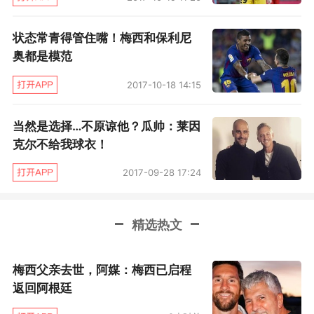
伊涅斯塔：“莱奥的伟大之处，就是不停给你
带来惊喜！
这么多年，梅西一直是决定性的一
状态常青得管住嘴！梅西和保利尼
员。我们和他一起踢球非常荣幸，对于俱乐部而
奥都是模范
言，梅西就是一种恩赐。我们要在未来相互陪
2017-10-18 14:15
伴，相互尽心，让所有支持巴萨的人感到满意，
联赛我们还有机会。”
当然是选择…不原谅他？瓜帅：莱因
克尔不给我球衣！
“这场比赛展现了一切，有些时段我们控制了比
2017-09-28 17:24
赛，也有些时段我们太急于进攻。在伯纳乌的比
赛肯定都很困难，两队都创造了多次机会，补时
精选热文
绝杀让我们很幸福，我们完成了目标。对于观众
来说，这也是一场精彩对战。我们现在非常满
梅西父亲去世，阿媒：梅西已启程
意，非常开心。”
返回阿根廷