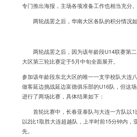
专门推出海报，主场各项准备工作也相当充分。
两轮战罢之后，华南大区各队的积分情况
两轮战罢之后，因为该年龄段U14联赛第
大区第三轮比赛定于5月中旬全面展开。
参加该年龄段东北大区的唯一一支学校队大连八
做客延边挑战延边富德俱乐部的U16队，但这场
进行了两场比赛，具体结果如下：
首轮比赛中，长春亚泰队与大连一方队以1
以2比1取胜大连超越队，上半时前15分钟内，
先。