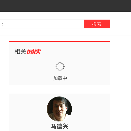
搜索
加载中
马德兴