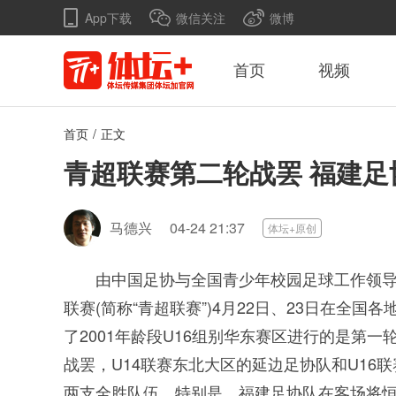
App下载
微信关注
微博
首页
视频
首页
/
正文
青超联赛第二轮战罢 福建
马德兴
04-24 21:37
体坛+原创
由中国足协与全国青少年校园足球工作领导
联赛(简称“青超联赛”)4月22日、23日在全国
了2001年龄段U16组别华东赛区进行的是第
战罢，U14联赛东北大区的延边足协队和U16
两支全胜队伍。特别是，福建足协队在客场将