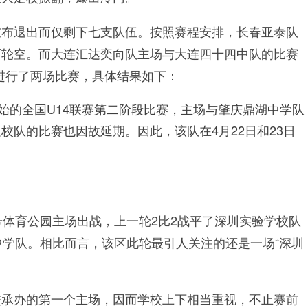
宣布退出而仅剩下七支队伍。按照赛程安排，长春亚泰队
而轮空。而大连汇达奕向队主场与大连四十四中队的比赛
区进行了两场比赛，具体结果如下：
开始的全国U14联赛第二阶段比赛，主场与肇庆鼎湖中学队
校队的比赛也因故延期。因此，该队在4月22日和23日
号体育公园主场出战，上一轮2比2战平了深圳实验学校队
中学队。相比而言，该区此轮最引人关注的还是一场“深圳
校承办的第一个主场，因而学校上下相当重视，不止赛前