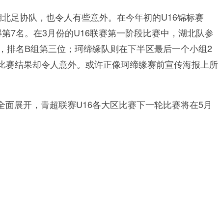
湖北足协队，也令人有些意外。在今年初的U16锦标赛
第7名。在3月份的U16联赛第一阶段比赛中，湖北队参
后，排名B组第三位；珂缔缘队则在下半区最后一个小组2
比赛结果却令人意外。或许正像珂缔缘赛前宣传海报上所
将全面展开，青超联赛U16各大区比赛下一轮比赛将在5月