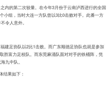
之内的第二次较量。在今年3月份于云南泸西进行的全国
一个小组，当时大连一方队曾以3比0击败对手。此番一方
并不令人意外。
福建足协队以2比1击败。而广东顺德足协队也就是参加
0取胜富力足校队。而东莞麻涌队面对对手的铁桶阵，凭
北海九中队。
具体结果如下：