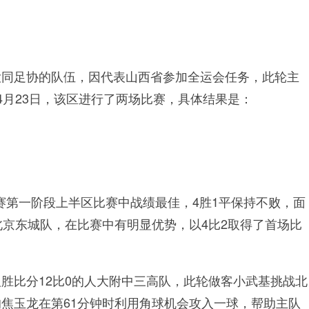
大同足协的队伍，因代表山西省参加全运会任务，此轮主
4月23日，该区进行了两场比赛，具体结果是：
联赛第一阶段上半区比赛中战绩最佳，4胜1平保持不败，面
北京东城队，在比赛中有明显优势，以4比2取得了首场比
胜比分12比0的人大附中三高队，此轮做客小武基挑战北
焦玉龙在第61分钟时利用角球机会攻入一球，帮助主队