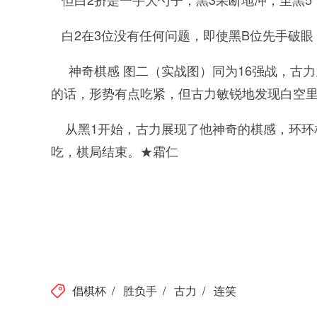
白2在3位没有任何问题，即使黑B位先手破眼
神奇棋感 图二（实战图）同为16强战，古
的话，形势有点吃紧，但古力敏锐地发现白空
从黑1开始，古力展现了他神奇的棋感，环环相
吃，棋局结束。★霜仁
倡棋杯
/
胜负手
/
古力
/
连笑