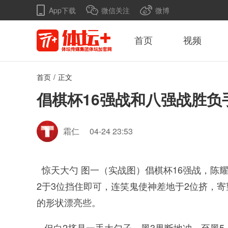
App下载
微信关注
微博
首页
视频
首页
/
正文
倡棋杯16强战和八强战胜负
霜仁
04-24 23:53
惊天大勺 图一（实战图）倡棋杯16强战，陈
2于3位挡住即可，连笑鬼使神差地于2位挤，寄
的形状漂亮些。
但白2挤是一手大勺子，黑3果断地冲，至黑5