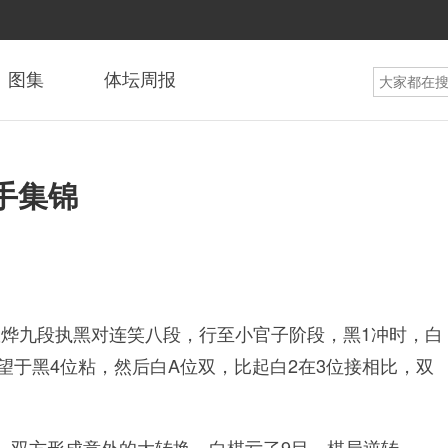
图集
体坛周报
手集锦
耀烨九段执黑对连笑八段，行至小官子阶段，黑1冲时，白
望于黑4位粘，然后白A位双，比起白2在3位接相比，双
，双方形成意外的大转换，白棋亏了9目，棋局逆转。