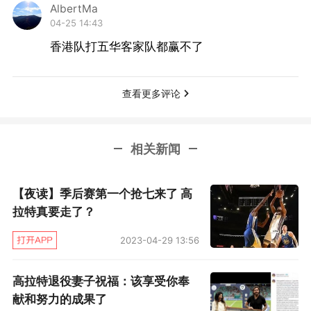
森，上赛季亚冠小组赛第5轮上港3比1战胜墨尔
AlbertMa
04-25 14:43
本胜利的比赛中，埃尔克森打入一球。这粒进球
香港队打五华客家队都赢不了
是其在亚冠的第19个进球，超越穆里奇保持的中
超球员亚冠进球纪录（18球），成为中超第1人。
查看更多评论
当时高拉特还为同胞送上祝贺。本赛季埃神在球
队5比1战胜西悉尼流浪者及3比2战胜浦和红钻的
比赛中，又打入两球，将纪录刷新至21球。
相关新闻
从数据看，高拉特在三个赛季至今已为恒大
【夜读】季后赛第一个抢七来了 高
打入61个进球，23次助攻，每5次射门就能打进
拉特真要走了？
一球，非常高效，场均射门2.5次，传球成功率
2023-04-29 13:56
81%，抢断成功率也有79%。是球队的绝对进攻
核心。随着恒大成为小组第一后，高拉特追平穆
高拉特退役妻子祝福：该享受你奉
献和努力的成果了
里奇的亚冠18球只是时间问题，但未来是否能超