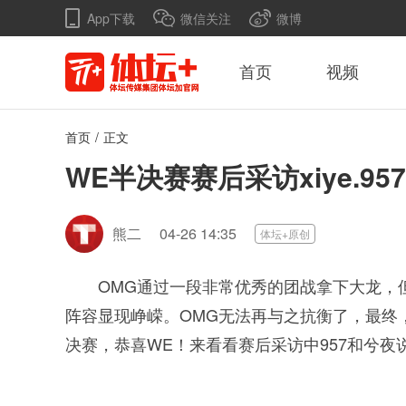
App下载
微信关注
微博
首页
视频
首页
/
正文
WE半决赛赛后采访xiye.9
熊二
04-26 14:35
体坛+原创
OMG通过一段非常优秀的团战拿下大龙，
阵容显现峥嵘。OMG无法再与之抗衡了，最终
决赛，恭喜WE！来看看赛后采访中957和兮夜