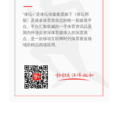
“体坛+”是体坛传媒集团旗下《体坛周
报》及诸多体育类杂志的唯一新媒体平
台。平台汇集权威的一手体育资讯以及
国内外顶尖资深体育媒体人的深度观
点，是一款移动互联网时代体育垂直领
域的精品阅读应用。