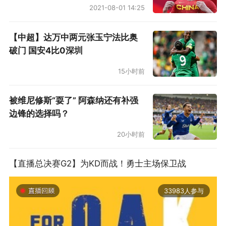
2021-08-01 14:25
【中超】达万中两元张玉宁法比奥
破门 国安4比0深圳
15小时前
被维尼修斯“耍了” 阿森纳还有补强
边锋的选择吗？
20小时前
【直播总决赛G2】为KD而战！勇士主场保卫战
33983人参与