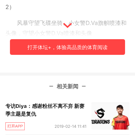
2）
风暴守望飞碟坐骑、小女警D.Va旗帜喷漆和
头像，守望小女警D.Va喷漆和头像
打开体坛+，体验高品质的体育阅读
4、5月17日起好友完成5场比赛（必须完成
3）
风暴10 战利品箱、守望10补给
相关新闻
专访Diya：感谢粉丝不离不弃 新赛
季主题是复仇
2019-02-14 11:41