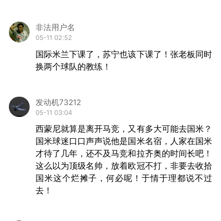
加比等球员全都处于经验、战斗力最佳状态。
非法用户名
教练组提前庆祝夺冠是输球共谋
05-11 02:52
国际米兰下课了，苏宁也该下课了！张老板同时
很多评论把焦点聚集在开场不久迭戈
·
科斯塔
换两个球队的教练！
受伤下场，巴西人在巫医帮助下强行“伤愈”，结
果白白浪费了一个换人名额。实际迭戈
·
科斯塔下
发动机73212
场对马竞技战术布置影响不大，戈丁定位球头球
05-11 03:04
破门、中场强悍下脚、全场退缩死守，这才是西
西蒙尼就算是离开马竞，又有多大可能去国米？
国米球迷口口声声说他是国米名宿，人家在国米
蒙尼对付皇马的套路，而且堪称完美执行。
才待了几年，还不及马竞和拉齐奥的时间长吧！
这么以为顶级名帅，放着欧冠不打，非要去收拾
确实是一场完美的决赛，一切都在西蒙尼的
国米这个烂摊子，何必呢！于情于理都说不过
设计和计算之中。唯有一件事情令人难以置信：
去！
作为一个意大利后裔，一个阿根廷人，同时还是