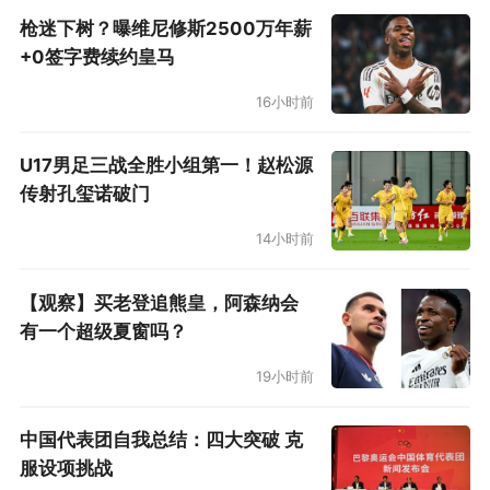
枪迷下树？曝维尼修斯2500万年薪
+0签字费续约皇马
16小时前
U17男足三战全胜小组第一！赵松源
传射孔玺诺破门
14小时前
【观察】买老登追熊皇，阿森纳会
有一个超级夏窗吗？
19小时前
中国代表团自我总结：四大突破 克
服设项挑战