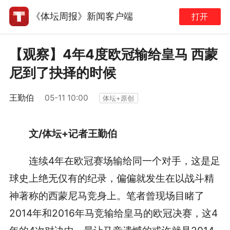
《体坛周报》新闻客户端
打开
【观察】4年4度欧冠输给皇马 西蒙
尼到了抉择的时候
王勤伯
05-11 10:00
体坛+原创
文
/
体坛
+
记者王勤伯
连续
4
年在欧冠赛场输给同一个对手，这是足
球史上绝无仅有的纪录，偏偏就发生在以战斗精
神著称的西蒙尼马竞身上。笔者曾现场目睹了
2014
年和
2016
年马竞输给皇马的欧冠决赛，这
4