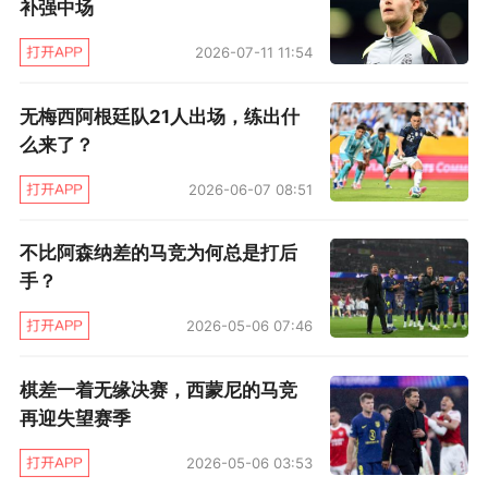
补强中场
然因为对方扳平比分就散了架。
2026-07-11 11:54
球星光卖不买，马竞难破欧冠瓶颈
无梅西阿根廷队21人出场，练出什
么来了？
2014
年是西蒙尼执教马竞巅峰期的终结，当
年夏天马竞在西班牙超级杯上两回合战胜了皇
2026-06-07 08:51
马，这是西蒙尼执教马竞的最后一个奖杯，而且
不比阿森纳差的马竞为何总是打后
他的心结一直是欧冠。西蒙尼的马竞在联赛、国
手？
王杯和超级杯全都赢过皇马，却没有任何一次胜
2026-05-06 07:46
利能够弥补欧冠留下的遗憾。然而，命运却始终
在和他开玩笑，从此每年碰皇马，也每年输皇
棋差一着无缘决赛，西蒙尼的马竞
马。
再迎失望赛季
2026-05-06 03:53
功利足球是寻求可能性，算计并不能真实提