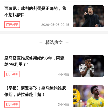
高实力，西蒙尼自己比谁都更清楚这一点，他在
西蒙尼：裁判的判罚是正确的，我
此后三年里一直在试图更新马竞阵容，为其注入
不想找借口
更多技术含量，试图寻找某种“必然性”。很难说
2026-05-06 00:45
西蒙尼是成功了还是失败了，马竞在欧冠赛场的
表现属于欧洲豪门顶级圈子，但国内联赛也就只
精选热文
是确保欧冠资格的实力和表现。
这方面，马竞的财力对西蒙尼制约不小，他
皇马官宣维尼修斯续约6年，阿森
纳“被利用了”
无法实现更好的改造。以中后卫萨维奇为例，卡
佩罗等名家早就指出萨维奇实力不配马竞，萨维
4小时前
奇在多场对皇马的比赛中都有失误，本场也不例
【早报】两翼齐飞！皇马续约维尼
外，在底线被本泽马轻松过掉，导致失球。总体
修斯，萨拉赫赴土超！
而言，马竞只具备卖掉
4000
万
+
球星的可能，不
3小时前
具备引进
4000
万
+
球星的实力，甚至刻意和一些