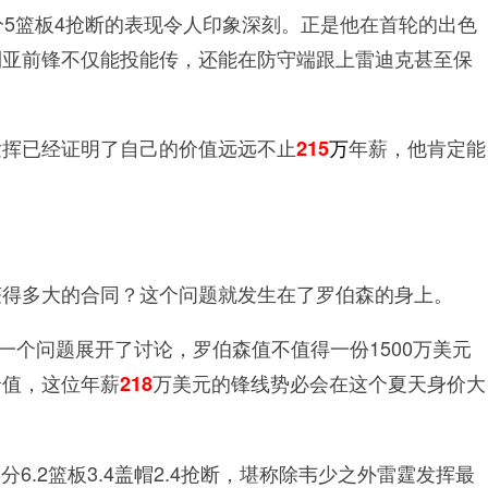
分5篮板4抢断的表现令人印象深刻。正是他在首轮的出色
利亚前锋不仅能投能传，还能在防守端跟上雷迪克甚至保
发挥已经证明了自己的价值远远不止
万
年薪，他肯定能
215
获得多大的合同？这个问题就发生在了罗伯森的身上。
一个问题展开了讨论，罗伯森值不值得一份1500万美元
价值，这位年薪
万美元的锋线势必会在这个夏天身价大
218
分6.2篮板3.4盖帽2.4抢断，堪称除韦少之外雷霆发挥最