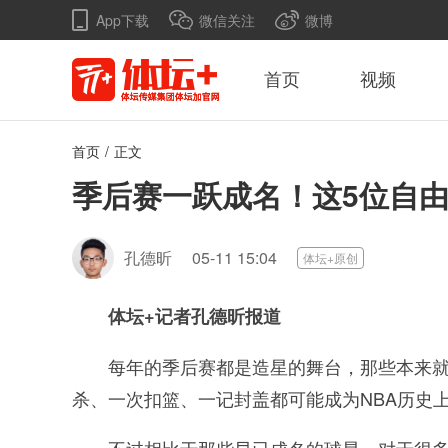
App下载
微信关注
微博
首页
视频
首页
/
正文
季后赛一跃成名！这5位自
孔德昕
05-11 15:04
体坛+原创
体坛+记者孔德昕报道
每年的季后赛都是造星的舞台，那些本来
杀、一次扣篮、一记封盖都可能成为NBA历史