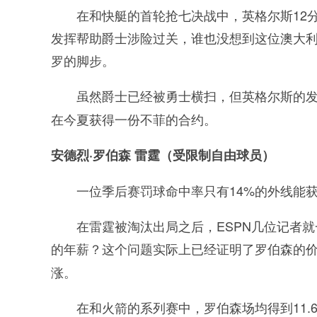
在和快艇的首轮抢七决战中，英格尔斯12
发挥帮助爵士涉险过关，谁也没想到这位澳大
罗的脚步。
虽然爵士已经被勇士横扫，但英格尔斯的
在今夏获得一份不菲的合约。
安德烈·罗伯森 雷霆（受限制自由球员）
一位季后赛罚球命中率只有14%的外线能
在雷霆被淘汰出局之后，ESPN几位记者就
的年薪？这个问题实际上已经证明了罗伯森的
涨。
在和火箭的系列赛中，罗伯森场均得到11.6