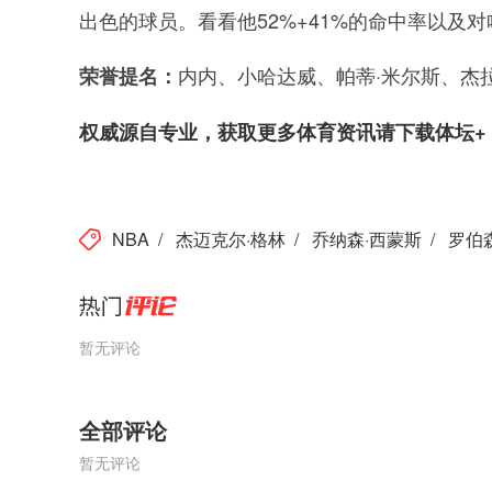
出色的球员。看看他52%+41%的命中率以及
内内、小哈达威、帕蒂·米尔斯、杰拉
荣誉提名：
权威源自专业，获取更多体育资讯请下载体坛+
NBA
/
杰迈克尔·格林
/
乔纳森·西蒙斯
/
罗伯
暂无评论
全部评论
暂无评论