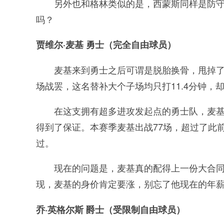
另外也和格林类似的是，西蒙斯同样是防
吗？
贾维尔·麦基 勇士（完全自由球员）
麦基来到勇士之后可谓是脱胎换骨，甩掉了
场战罢，这名替补大个子场均只打11.4分钟，却能
在这支拥有超多进攻发起点的勇士队，麦
得到了保证。本赛季麦基出战77场，超过了此
过。
现在的问题是，麦基真的配得上一份大合
现，麦基的身价肯定要涨，别忘了他现在的年
乔·英格尔斯 爵士（受限制自由球员）