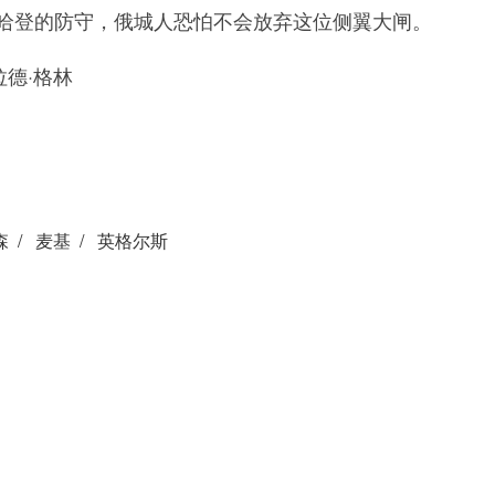
对哈登的防守，俄城人恐怕不会放弃这位侧翼大闸。
德·格林
森
/
麦基
/
英格尔斯