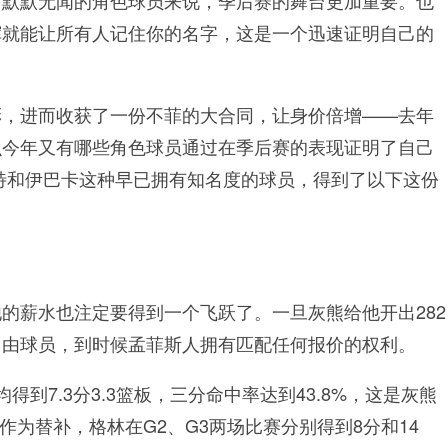
多默默无闻的角色球员来说，季后赛的舞台更加重要。也
挥就能让所有人记住你的名字，这是一个迅速证明自己的
彩，进而收获了一份不菲的大合同，让身价倍增——去年
么今年又有哪些角色球员通过在季后赛的表现证明了自己
特和伊巴卡这种早已拥有知名度的球员，得到了以下这份
的薪水也注定要得到一个飞跃了。一旦灰熊给他开出282
自由球员，到时候孟菲斯人拥有匹配任何报价的权利。
到7.3分3.3篮板，三分命中率达到43.8%，这是灰熊
作为替补，格林在G2、G3两场比赛分别得到8分和14