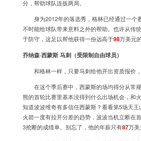
分，帮助球队连扳两局。
身为2012年的落选秀，格林已经通过一
不时能给球队带来意料之外的帮助。也许从传
于防守，这足以帮他获得一份远高于
万美元
98
乔纳森·西蒙斯 马刺（受限制自由球员）
和格林一样，只要马刺给他开出资质报价
在这个季后赛中，西蒙斯的场均得分从常规赛
熊的首轮比赛里基本没得到什么出场机会，和火箭
知道波波维奇有多信任西蒙斯？看看第5场天王
火箭一度有拉开分差的趋势，波波当机立断在首
3抢断的成绩单。别忘了，他的年薪只有
万美
87