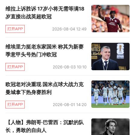
得。之后本泽马那次突破，马竞几名后卫均未在
维拉上诉胜诉 17岁小将无需等满18
安全区域采取战术犯规。当时，贴防本泽马的戈
岁直接出战英超欧冠
丁和萨维奇都有黄牌在身，不敢以身试险，希门
2026-08-04 12:49
尼斯则判断错误加迟到一步，没有挡住本泽马的
前进路线。
维埃里力挺老东家国米 称其为新赛
季意甲头号热门冲欧冠
本泽马这次爆发看似偶然，其实并非小概率
2026-08-03 10:10
事件。西蒙尼赛后强调：“对方门将（纳瓦斯）是
关键人物，他的发挥也反映在比赛结果上。”然而
欧冠老对决重现 国米点球大战力克
仅在上半场，马竞门将奥布拉克已做出至少3次足
曼城拿下热身赛胜利
以改变比赛进程的神扑。失球前，他还奋力挡出
2026-08-01 14:20
克罗斯的低射，甚至险些扑到伊斯科的补射。皇
马大局已定后坚守城池，纳瓦斯的表现机会自然
【人物】弗朗哥·巴雷西：沉默的队
长，勇敢的自由人
多了起来。