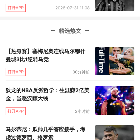
2026-07-31 11:08
还需再进3球来挽回比赛，马竞付出了最大努
力。替换希门尼斯出任右后卫的托马斯表现可圈
精选热文
可点，但加梅罗和科雷亚两名替补未能给局面带
来改观。马竞关键位置人员开始老化，原有的硬
【热身赛】塞梅尼奥连线马尔穆什
派打法很难在高密度的赛程中执行到底。西蒙尼
曼城3比1逆转马竞
对进攻端的技术性改造可算成功，不但利用有限
30分钟前
的人员配备维持住了西甲第3、欧冠4强的竞技水
准，还捧红了格列兹曼。
狄龙的NBA反派哲学：生涯赚2亿美
金，当恶汉赚大钱
再次被同城死敌击败，欧冠梦想破灭，马竞
2小时前
有许多值得反思、可以改进之处，比如战术系统
的多元化改造、赛季体能的合理分配以及新老更
马尔蒂尼：瓜帅几乎答应接手，考
替。不可否认，同样收到国际足联引援禁令的皇
虑过德罗西、格罗索