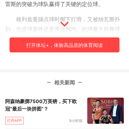
雷斯的突破为球队赢得了关键的定位球。
格列兹曼踢点球时脚下打滑，又被纳瓦斯扑
到，但皮球最终还是弹进网内。此球极大鼓舞球
队士气，可马竞却不能再继续压制进攻。一来队
打开体坛+，体验高品质的体育阅读
内诸多老将体能有限，二来皇马通过伊斯科和莫
德里奇在中路的穿插运作，攻势抬头。马竞需要
固守现有成果，等待下半场二度出击，一旦得手
就会迅速回收，直至大功告成。
相关新闻
然而，马竞也为场上过快的节奏和过于火
阿森纳豪掷7500万英镑，买下欧
热、粗糙的处理方式付出了代价。萨维奇第6分钟
冠“最后一块拼图”？
便因防守伊斯科吃到黄牌，在《阿斯》报评论员
9小时前
马努看来，那次犯规很没必要，因此吃牌更不值