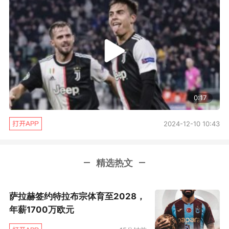
对于自己这两年来的成长，迪巴拉表示：“我
认为我在精神层面有了很大的成长，进入球场就
为了胜利而战，无论对手是谁。这两年阿莱格里
对我非常重要，无论是在当球员方面还是在个性
方面都给了我极大帮助，他对我进行了改造，让
0:17
我找到了位置。”采访最后，他谈到了和皮耶罗的
2024-12-10 10:43
任意球比拼，“我已经和阿莱克斯说了，我们会等
到
6
月
3
日之后进行一场较量，守门员将会是吉
吉，我相信这会是一件非常美妙的事情。”
精选热文
萨拉赫签约特拉布宗体育至2028，
年薪1700万欧元