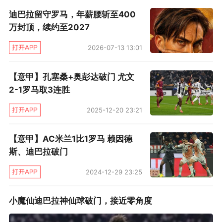
能力。我非常欣赏他的技术，欣赏他在场上的跑
迪巴拉留守罗马，年薪腰斩至400
位，喜欢他的过人，用最简单的方式做着最伟大
万封顶，续约至2027
的事情。所有人都很清楚他是怎样的球员，现在
2026-07-13 13:01
作为教练他也在证明自己。”
【意甲】孔塞桑+奥彭达破门 尤文
欧冠决赛之前，尤文可以先拿下国内两座奖
2-1罗马取3连胜
杯，本周末他们将首先做客罗马，争取提前两轮
2025-12-20 23:21
锁定联赛冠军，“罗马是我最喜欢的城市之一，奥
林匹克体育场也是我当初来到巴勒莫之后首秀的
【意甲】AC米兰1比1罗马 赖因德
地方，因此这里对我而言有着特别的意义。是
斯、迪巴拉破门
的，平局就可以了，但我们始终为胜利而战，面
2024-12-29 23:25
对罗马始终都不容易，他们拥有伟大的球员，不
仅仅是托蒂。我希望可以和托蒂近距离接触时向
小魔仙迪巴拉神仙球破门，接近零角度
他问好。”