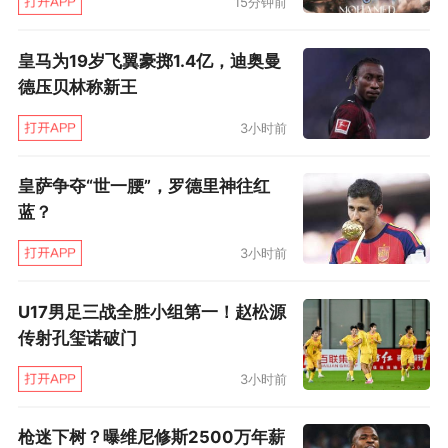
15分钟前
皇马为19岁飞翼豪掷1.4亿，迪奥曼
德压贝林称新王
3小时前
皇萨争夺“世一腰”，罗德里神往红
蓝？
3小时前
U17男足三战全胜小组第一！赵松源
传射孔玺诺破门
3小时前
枪迷下树？曝维尼修斯2500万年薪