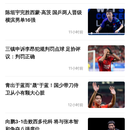
陈垣宇完胜西蒙·高茨 国乒两人晋级
横滨男单16强
11小时前
三镇申诉李昂犯规判罚点球 足协评
议：判罚正确
11小时前
青出于蓝而“晟”于蓝！国少带刀侍
卫从小有颗大心脏
12小时前
向鹏3-1击败西多伦科 将与张本智
和争夺八强席位