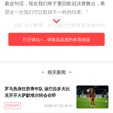
着这句话，现在我们终于重回欧冠决赛舞台，希
望这一次我们可以取得不一样的结果。”
回忆这个赛季，对于迪巴拉而言最美妙的时
刻自然是两次面对巴塞罗那的时刻，“那两周我的
打开体坛+，体验高品质的体育阅读
状态非常好，我对自己信心十足，我也相信那个
阶段是我职业生涯迄今的最好时刻。我最美妙的
进球？很多进球我都非常喜欢，我想对巴勒莫的
那个任意球以及对巴塞罗那的第二球我会尤其喜
相关新闻
欢。”
罗马热身狂胜青年队 迪巴拉多夫比
展望和皇马的决赛，对手主帅齐达内效力尤
克齐开火萨默维尔转会在即
文时同样身穿
21
号球衣，这让话题变得更有意
2026-07-20 10:21
思，“我很乐意和他同场竞技，所有人都了解他的