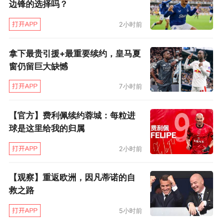
边锋的选择吗？
2小时前
拿下最贵引援+最重要续约，皇马夏
窗仍留巨大缺憾
7小时前
【官方】费利佩续约蓉城：每粒进
球是这里给我的归属
2小时前
【观察】重返欧洲，因凡蒂诺的自
救之路
5小时前