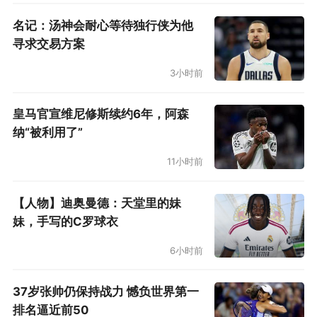
名记：汤神会耐心等待独行侠为他
寻求交易方案
3小时前
皇马官宣维尼修斯续约6年，阿森
纳“被利用了”
11小时前
【人物】迪奥曼德：天堂里的妹
妹，手写的C罗球衣
6小时前
37岁张帅仍保持战力 憾负世界第一
排名逼近前50