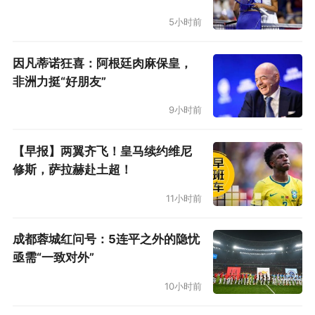
5小时前
因凡蒂诺狂喜：阿根廷肉麻保皇，
非洲力挺“好朋友”
9小时前
【早报】两翼齐飞！皇马续约维尼
修斯，萨拉赫赴土超！
11小时前
成都蓉城红问号：5连平之外的隐忧
亟需“一致对外”
10小时前