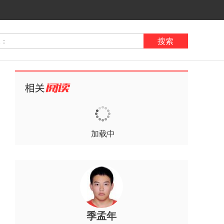
搜索
加载中
季孟年