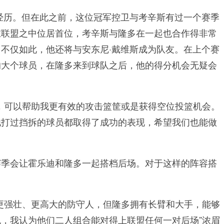
经历。但在此之前，这位冠军控卫与考辛斯有过一个赛季
在联盟之中位居首位，考辛斯与隆多在一起也合作得非常
不仅如此，他还将与安东尼·戴维斯成为队友。在上个赛
的大个球员，在隆多来到球队之后，他的得分机会无疑会
，可以帮助我更有效的攻击篮筐或是获得空位投篮机会。
他打过挡拆的球员都取得了成功的表现，希望我们也能做
赛季会让霍乐迪和隆多一起搭档后场。对于这样的阵容搭
更强壮、更高大的防守人，但隆多拥有长臂和大手，能够
，我认为他们二人组合能对得上联盟任何一对后场”浓眉