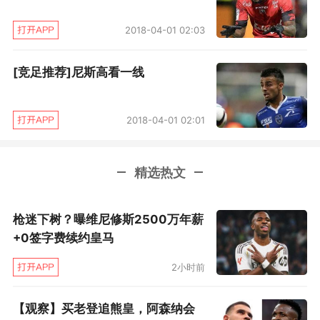
2018-04-01 02:03
[竞足推荐]尼斯高看一线
2018-04-01 02:01
精选热文
枪迷下树？曝维尼修斯2500万年薪
+0签字费续约皇马
2小时前
【观察】买老登追熊皇，阿森纳会