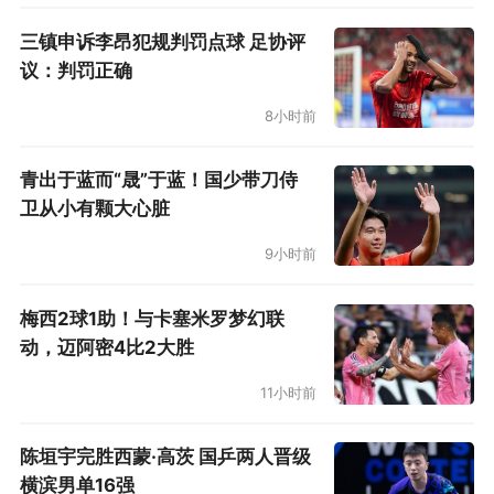
三镇申诉李昂犯规判罚点球 足协评
议：判罚正确
8小时前
青出于蓝而“晟”于蓝！国少带刀侍
卫从小有颗大心脏
9小时前
梅西2球1助！与卡塞米罗梦幻联
动，迈阿密4比2大胜
11小时前
陈垣宇完胜西蒙·高茨 国乒两人晋级
横滨男单16强