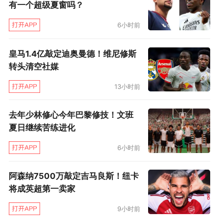
有一个超级夏窗吗？
6小时前
皇马1.4亿敲定迪奥曼德！维尼修斯
转头清空社媒
13小时前
去年少林修心今年巴黎修技！文班
夏日继续苦练进化
6小时前
阿森纳7500万敲定吉马良斯！纽卡
将成英超第一卖家
9小时前