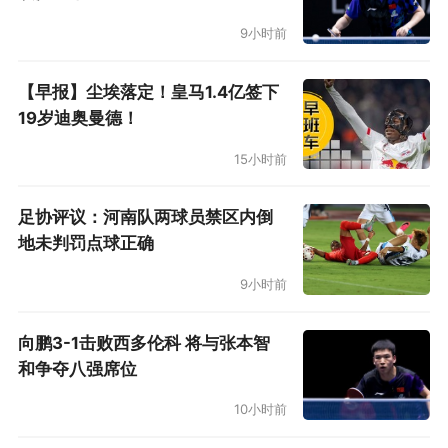
9小时前
【早报】尘埃落定！皇马1.4亿签下
19岁迪奥曼德！
15小时前
足协评议：河南队两球员禁区内倒
地未判罚点球正确
9小时前
向鹏3-1击败西多伦科 将与张本智
和争夺八强席位
10小时前