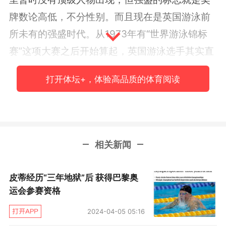
牌数论高低，不分性别。而且现在是英国游泳前
所未有的强盛时代。从1973年有“世界游泳锦标
赛”这项大赛之后开始算起，英国游泳选手其实直
到2003年世锦赛才被人瞩目，当时凯蒂·萨克斯
打开体坛+，体验高品质的体育阅读
顿获得女子200仰泳冠军，詹姆斯·吉布森获得男
子50米蛙泳冠军。
英国游泳第一次真正的世界大赛黄金时代，
相关新闻
来自2008年北京奥运会到2011年上海世锦赛之
间，丽贝卡·阿德林顿在北京奥运会拿下400自和
皮蒂经历“三年地狱”后 获得巴黎奥
800自双冠，11年世锦赛再次获得800自冠军。
运会参赛资格
利亚姆·坦科克则连霸男子50仰09年和11年两届
2024-04-05 05:16
世锦赛冠军，杰马·斯波福斯在09年世锦赛上创造