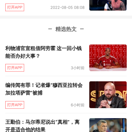
赛，英国队9金7银8铜的成绩傲然排在奖牌榜第
2022-08-05 08:08
一。而就在12年的欧锦赛，英国队都不在前十行
列。英联邦运动会，和足球体系一样，英国分成
精选热文
四队参赛，结果合计奖牌正好是15金15银15铜，
比英联邦运动会游泳上的超级强队澳大利亚成绩
利物浦官宣租借阿劳霍 这一回小钱
都差不了多少。
能否办好大事？
英国游泳为什么会突然如此厉害？太详细的
3小时前
研究本文做不了，但显然伦敦奥运会和13年世锦
编传闻有罪！记者爆“穆西亚拉转会
赛惨败是很大的追赶动因。
在家门口的奥运比赛
加拉塔萨雷”被捕
只拿到1银2铜，13年世锦赛更是跌到一铜。但接
6小时前
着就是英国游泳的幸运时刻，教练们应该有挖到
金山般的狂喜，此后成长起来的一批选手，具备
王勤伯：马尔蒂尼说出“真相”，离
世界级水准的前所未有的多！
皮蒂和普劳德，都
开是适合他的结果