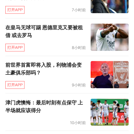
是在上文提到的14年两大赛事里成名。比他们岁
7小时前
数还小点的盖伊，2015年世锦赛战胜孙杨，拿下
200自冠军，才是他第一个成年国际大赛的单项
在皇马无球可踢 恩德里克又要被租
借 或去罗马
冠军。
8小时前
而超新星、今年男子100米自由泳排名第
一、200自决赛第四名的斯科特，才刚满20岁。
前世界首富即将入股，利物浦会变
土豪俱乐部吗？
伦敦奥运会和年少的他们毫无关系，里约奥运会
他们刚成熟就已经威力无穷，在东京奥运会这段
9小时前
周期内，这批英国选手在世界上掀起的巨浪，估
津门虎懊悔：最后时刻有点保守 上
计要闹腾好一会。
半场就应该得分
推荐阅读：
10小时前