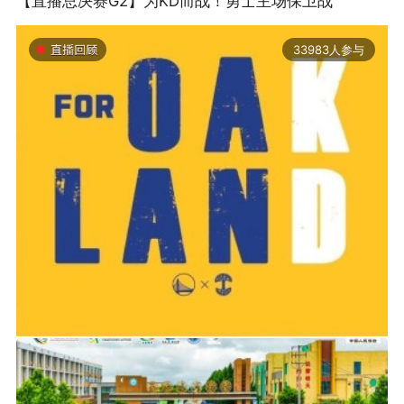
【直播总决赛G2】为KD而战！勇士主场保卫战
33983人参与
2019-06-14 01:03
2026年中国轮滑刷街竞速公开赛（山东莒县站）