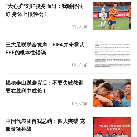
孙杨徐嘉余剩余两项考验大 中英战天平倒向
“大心脏”刘洋挺身而出：我睡得很
英国？
好 身体上很轻松！
11小时前
投2800万镑推动游泳 英国还有啥项目享受
奥运遗产
三大足联联合发声：FIFA并未承认
FFE的根本性错误
12小时前
揭秘泰山逆袭背后：不要失败教训
要在胜利中成长！
12小时前
中国代表团自我总结：四大突破 克
服设项挑战