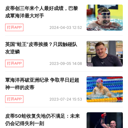
的女子100仰世界纪录，本届世锦赛才被加拿大
皮蒂创三年来个人最好成绩，巴黎
选手马塞打破。
成覃海洋最大对手
第二次黄金时代，就得从15年世锦赛开始算
2024-04-03 12:52
起，当届他们拿到5金1银3铜，世锦赛奖牌榜冲
英国“蛙王”皮蒂挨揍？只因触碰队
到前所未有的第四高位，虽然里约奥运会除了皮
友逆鳞
蒂之外，包括盖伊在内的一批猛将状态回调，但
2023-09-05 14:08
其实里约奥运会的1金5银，也足以让他们列在奖
牌榜第六。显然这一次的黄金时代“纯度”，远高
覃海洋再破亚洲纪录 争取早日赶超
于第一次。
神一样的皮蒂
2023-07-24 15:53
英国游泳何时有第二次黄金时代的迹象？从
2014年两个相隔时间很近的比赛——欧洲锦标赛
皮蒂50蛙收复失地仍不满足：未来
和英联邦运动会里就可以看出。当年欧洲锦标
仍会记得失利一刻