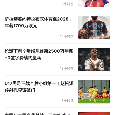
16小时前
在未来一段时间内，依旧会保持着一年去美国、
一年去中国的节奏。
萨拉赫签约特拉布宗体育至2028，
年薪1700万欧元
7月25日晚，拜仁在新加坡3比2战胜切尔西，总算收获亚洲之行首
胜。
14小时前
回国之后，拜仁的季前安排依旧非常紧张。8
枪迷下树？曝维尼修斯2500万年薪
月1日与2日就会在主场迎来一年一度的奥迪杯，
+0签字费续约皇马
半决赛对手是克洛普执教的利物浦。到了8月5
18小时前
日，安切洛蒂的球队就会迎来新赛季首场正式比
赛——德国超级杯，在伊杜纳信号公园对阵德国
U17男足三战全胜小组第一！赵松源
传射孔玺诺破门
杯冠军多特蒙德。
16小时前