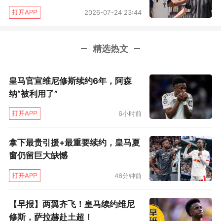
包括1比0击败西班牙的决赛中右路突破传中帮助
2026-07-24 23:44
魏泽头球破门，毫无争议地入选赛事最佳阵容。
一年前的里约奥运会上，托利安也在右边卫位置
精选热文
发挥抢眼，帮助德国国奥队获得银牌。但在霍芬
海姆，托利安主要踢左路，而且至今未能赢得主
皇马官宣维尼修斯续约6年，阿森
力位置，并非俱乐部的非卖品。何况托利安与霍
纳“被利用了”
芬海姆的合同只剩下一年，预计500万欧元左右
6小时前
即可成交。拜仁如果真要出手，赢得这场争夺战
应该没有太大难度。
拿下最贵引援+最重要续约，皇马夏
窗仍留巨大缺憾
拜仁监事会主席赫内斯对此次亚洲之行的安排表达了一定不满。
46分钟前
有了在中国两场热身赛的前车之鉴，昨晚在
【早报】两翼齐飞！皇马续约维尼
新加坡与切尔西的比赛，人们其实更担心的不是
修斯，萨拉赫赴土超！