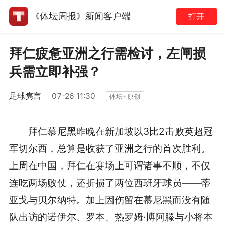
《体坛周报》新闻客户端
打开
拜仁疲惫亚洲之行需检讨，左闸损
兵需立即补强？
足球隽言
07-26 11:30
体坛+原创
拜仁慕尼黑昨晚在新加坡以3比2击败英超冠
军切尔西，总算是收获了亚洲之行的首次胜利。
上周在中国，拜仁在赛场上可谓诸事不顺，不仅
连吃两场败仗，还折损了两位西班牙球员——蒂
亚戈与贝尔纳特。加上因伤留在慕尼黑而没有随
队出访的诺伊尔、罗本、热罗姆·博阿滕与小将本