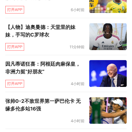
拜仁继续输球，而是出现下一个伤病员。幸运的
6小时前
是，拜仁不仅发挥出色，踢了不到半个小时就以3
比0遥遥领先，而且出场球员都毫发无损。明晚拜
【人物】迪奥曼德：天堂里的妹
仁还要与国际米兰过招，之后就会启程回国。
妹，手写的C罗球衣
7月16日从慕尼黑启程，28日回到慕尼黑，
11分钟前
拜仁在两周内要到3个亚洲城市赶场，踢4场表演
因凡蒂诺狂喜：阿根廷肉麻保皇，
赛，还有一系列训练和海量商业活动，安排实在
非洲力挺“好朋友”
太过紧密了。不少人都担心，经历舟车劳顿的亚
4小时前
洲之行，拜仁的季前备战计划会彻底乱套。特别
是在深圳0比4惨败给AC米兰之后，拜仁球员那种
张帅0-2不敌世界第一萨巴伦卡 无
疲乏的状态令人忧心。对此，就连监事会主席赫
缘多伦多站16强
内斯也坐不住了，指出会在俱乐部内部检讨此次
4小时前
亚洲之行的安排，“我们肯定还会继续安排这样的