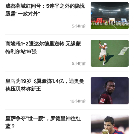
出访。但是否必须在12天内踢4场比赛，而且还
成都蓉城红问号：5连平之外的隐忧
亟需“一致对外”
要去到另一个国家，则肯定要做检讨。”
5小时前
按照德国媒体的解读，赫内斯这番发言意味
着他不满意此次亚洲之行的安排，他不能容忍商
商竣程1-2遭达尔德里逆转 无缘蒙
特利尔站16强
业活动损害竞技利益。《踢球者》杂志记者穆尼
尔·齐图尼透露，赫内斯这番话在拜仁市场部和赞
5小时前
助商部内部引起了震动。但不要忘了，赫内斯才
皇马为19岁飞翼豪掷1.4亿，迪奥曼
是拜仁高层里那个最精明的商人，从球员时代到
德压贝林称新王
经理时代再到如今坐在主席位置，他一直都非常
16小时前
清楚这类商业旅行的意义。所以，中国球迷完全
不用担心拜仁日后会减少来华次数，倒霉的可能
皇萨争夺“世一腰”，罗德里神往红
只是新加坡和东南亚球迷。毕竟中国和美国是拜
蓝？
仁目前最重要的两个海外市场。如无意外，拜仁