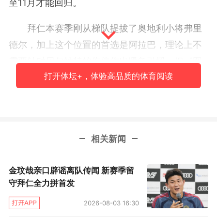
至11月才能回归。
拜仁本赛季刚从梯队提拔了奥地利小将弗里
德尔，加上这个位置的首选是阿拉巴，理论上不
需要针对贝尔纳特的伤停作出紧急引援。但《图
打开体坛+，体验高品质的体育阅读
片报》今天已经传出消息，拜仁有可能借此机会
采取行动，收购德国U21国脚托利安。事实上，
拜仁一早就对这位德国本土新星感兴趣，包括莱
比锡RB、皇马、切尔西和热刺据说也有意。
相关新闻
一年前，格纳布里(左)与托利安帮助德国国奥队赢得奥运银牌，两
人日后会在拜仁并肩作战吗？
金玟哉亲口辟谣离队传闻 新赛季留
守拜仁全力拼首发
对于拜仁来说，签下托利安意味着一箭双
雕，因为这位克罗地亚与美国混血儿既可以担任
2026-08-03 16:30