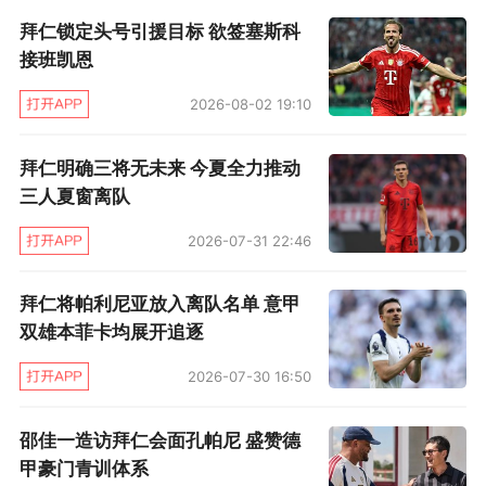
左边卫，也可以踢右闸，目前拜仁这两个位置都
拜仁锁定头号引援目标 欲签塞斯科
有隐患。尽管基米希将“奉旨”接替退役的拉姆成
接班凯恩
为新赛季的主力右边卫，巴西国脚拉菲尼亚也对
2026-08-02 19:10
这个位置虎视眈眈，但这两个人选一个是有待检
验、另一个则是年龄偏大且发展已到上限。相比
拜仁明确三将无未来 今夏全力推动
之下，托利安是天然边后卫，而且只有22岁，发
三人夏窗离队
展潜力巨大，即便新赛季发挥不了太大作用，着
2026-07-31 22:46
眼于中远期也是个可造之才。与此前签下的聚勒
（21岁）以及格纳布里（22岁）一样，托利安也
拜仁将帕利尼亚放入离队名单 意甲
双雄本菲卡均展开追逐
属于可以成为“德国FC”基石的球员，如此人选简
直太完美了。
2026-07-30 16:50
今夏的U21欧青赛上，托利安是德国U21队
邵佳一造访拜仁会面孔帕尼 盛赞德
的主力右边卫。他打满5场比赛，送出3次助攻，
甲豪门青训体系