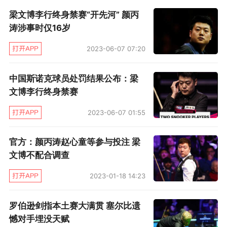
梁文博李行终身禁赛“开先河” 颜丙
涛涉事时仅16岁
2023-06-07 07:20
中国斯诺克球员处罚结果公布：梁
文博李行终身禁赛
2023-06-07 01:55
官方：颜丙涛赵心童等参与投注 梁
文博不配合调查
2023-01-18 14:23
罗伯逊剑指本土赛大满贯 塞尔比遗
憾对手埋没天赋