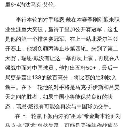
里6-4淘汰马克·艾伦。
李行本轮的对手瑞恩·戴在本赛季刚刚迎来职
业生涯重大突破，赢得了里加公开赛冠军，这也
是他的第一个排名赛冠军。在上一站北爱尔兰公
开赛上，他憾负颜丙涛止步第四轮。来到了第二
大赛，瑞恩·戴没有让这一幕再次上演，再度在八
强战中面对中国球员，他打出五杆50+，最后一
局更是轰出138的破百高分，将比赛的胜利收入
囊中。在下一轮他的对手将是马克·乔伊斯和吕昊
天之间的胜者，如果中国小将能保持良好的状
态，瑞恩·戴很有可能会再次与中国球员交手。
在上一轮赢下颜丙涛的“巫师”希金斯本轮面对
马克·金“巫术”忽然失灵，可能是受连续作战疲劳