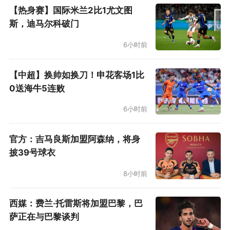
【热身赛】国际米兰2比1尤文图
斯，迪马尔科破门
6小时前
【中超】换帅如换刀！申花客场1比
0送海牛5连败
6小时前
官方：吉马良斯加盟阿森纳，将身
披39号球衣
8小时前
西媒：费兰·托雷斯将加盟巴黎，巴
萨正在与巴黎谈判