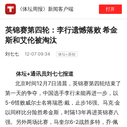
《体坛周报》新闻客户端
打开
英锦赛第四轮：李行遗憾落败 希金
斯和艾伦被淘汰
刘七七
12-07 09:34
体坛+原创
体坛+通讯员刘七七报道
北京时间12月7日清晨，英锦赛第四轮结束了
第一天的争夺，中国选手李行未能再进一步，以
5-6惜败威尔士名将瑞恩·戴，止步16强。马克·金
以同样比分险胜希金斯，时隔13年再进英锦赛八
强。另外两场比赛，马奎尔6-2战胜多特，乔·佩