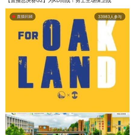
【直播总决赛G2】为KD而战！勇士主场保卫战
33983人参与
2019-06-14 01:03
2026年中国轮滑刷街竞速公开赛（山东莒县站）