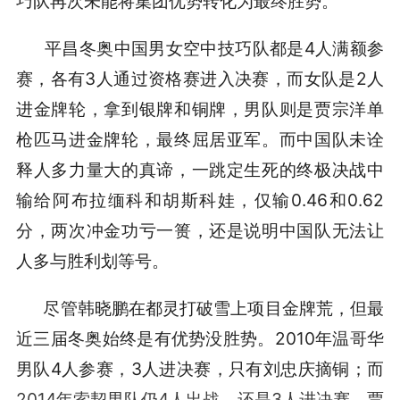
巧队再次未能将集团优势转化为最终胜势。
平昌冬奥中国男女空中技巧队都是4人满额参
赛，各有3人通过资格赛进入决赛，而女队是2人
进金牌轮，拿到银牌和铜牌，男队则是贾宗洋单
枪匹马进金牌轮，最终屈居亚军。而中国队未诠
释人多力量大的真谛，一跳定生死的终极决战中
输给阿布拉缅科和胡斯科娃，仅输0.46和0.62
分，两次冲金功亏一篑，还是说明中国队无法让
人多与胜利划等号。
尽管韩晓鹏在都灵打破雪上项目金牌荒，但最
近三届冬奥始终是有优势没胜势。2010年温哥华
男队4人参赛，3人进决赛，只有刘忠庆摘铜；而
2014年索契男队仍4人出战，还是3人进决赛，贾