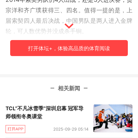
宗洋和齐广璞获得三、四名。值得一提的是，上
届索契四人最后决战，中国男队是两人进入金牌
轮，可人数优势并没成杀手锏。
女队同样遭遇相似困惑，2010年冬奥四人跻
打开体坛+，体验高品质的体育阅读
身到决赛，最终却是李妮娜和郭心心收获二、三
名；而2014年徐梦桃和李妮娜闯进四人金牌战，
可最后徐梦桃不敌白俄罗斯的特苏佩屈居亚军。
相关新闻
到了今年平昌也是2人进金牌轮，还是亚军和季军
的命。
TCL“不凡冰雪季”深圳启幕 冠军导
综上所述，最近三届中国男女队都是满额出战
师领衔冬奥课堂
冬奥，男队是9人次进决赛，女队是10人次进决
2025-09-29 05:14
赛，换言之，男女队每届冬奥至少都有3人进决