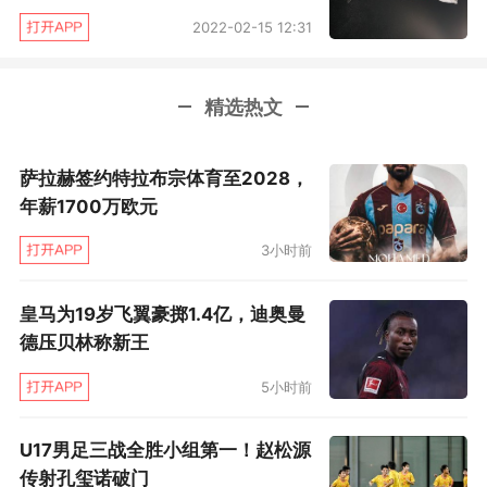
保险。
2022-02-15 12:31
精选热文
萨拉赫签约特拉布宗体育至2028，
年薪1700万欧元
3小时前
皇马为19岁飞翼豪掷1.4亿，迪奥曼
德压贝林称新王
5小时前
U17男足三战全胜小组第一！赵松源
传射孔玺诺破门