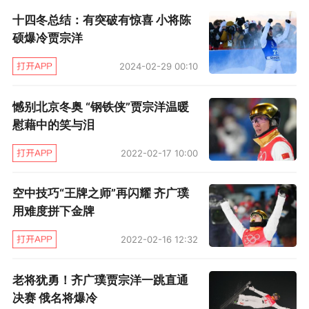
十四冬总结：有突破有惊喜 小将陈
战，这自然是集团优势的体现，证实中国空中技
硕爆冷贾宗洋
巧队整体实力强大，只不过，除了韩晓鹏都灵搏
到金牌，其余时候我们只能是金牌看客、领奖台
2024-02-29 00:10
上的常客。
憾别北京冬奥 “钢铁侠”贾宗洋温暖
慰藉中的笑与泪
到底是什么让中国队集结全明星出战却屡屡与
金牌擦肩？澳洲电视台发出“贾宗洋的金牌被抢走
2022-02-17 10:00
了吗”的疑问，甚至用了“robbed”（抢劫）这个
空中技巧“王牌之师”再闪耀 齐广璞
词，而除了裁判打分不眷顾的客观因素，也许我
用难度拼下金牌
们还要从自身找答案。毕竟拉西拉、特苏佩、胡
2022-02-16 12:32
斯科娃、库什尼尔的一飞冲天，凸显命运眷顾成
功挑战高难动作的勇士，而事实上一旦对手赌对
老将犹勇！齐广璞贾宗洋一跳直通
了，中国空中技巧就看上去没那么美，也从来无
决赛 俄名将爆冷