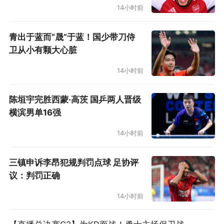
14小时前
青出于蓝而“晟”于蓝！国少带刀侍
卫从小有颗大心脏
14小时前
陈垣宇完胜西蒙·高茨 国乒两人晋级
横滨男单16强
14小时前
三镇申诉李昂犯规判罚点球 足协评
议：判罚正确
14小时前