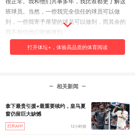
很正常。我和他们共事多年，我比谁都更了解这
班球员。当然，一些我完全信任的球员可以做
到，一些我寄予厚望的球员可以做到，而其余的
我不相信他们能够做到。”
打开体坛+，体验高品质的体育阅读
那对于那些不够强大的球员，穆帅还会继续
给予机会吗？穆帅的回答颇有些讽刺曼城的意
思，“我们
当然
会继续给他们机会，除非我们有一
支完美的球队，买了一个门将不喜欢，再买，买
相关新闻
了一个中场不喜欢，再买。除非你可以这样，不
断地完善球队，否则你必须继续使用你不喜欢的
拿下最贵引援+最重要续约，皇马夏
球员。我说的‘喜欢’是从足球的意义上说，指那些
窗仍留巨大缺憾
你不相信和球队水平般配的球员，但你必须接
12小时前
受。如果你去问别的英超主帅，不是说所有，但