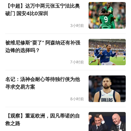
【中超】达万中两元张玉宁法比奥
破门 国安4比0深圳
3小时前
被维尼修斯“耍了” 阿森纳还有补强
边锋的选择吗？
7小时前
名记：汤神会耐心等待独行侠为他
寻求交易方案
8小时前
【观察】重返欧洲，因凡蒂诺的自
救之路