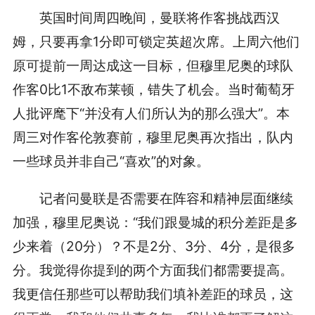
英国时间周四晚间，曼联将作客挑战西汉
姆，只要再拿
1
分即可锁定英超次席。上周六他们
原可提前一周达成这一目标，但穆里尼奥的球队
作客
0
比
1
不敌布莱顿，错失了机会。当时葡萄牙
人批评麾下“并没有人们所认为的那么强大”。本
周三对作客伦敦赛前，穆里尼奥再次指出，队内
一些球员并非自己“喜欢”的对象。
记者问曼联是否需要在阵容和精神层面继续
加强，穆里尼奥说：“我们跟曼城的积分差距是多
少来着（
20
分）？不是
2
分、
3
分、
4
分，是很多
分。我觉得你提到的两个方面我们都需要提高。
我更信任那些可以帮助我们填补差距的球员，这