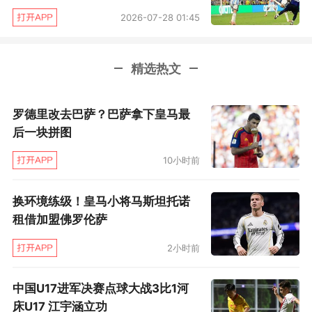
2026-07-28 01:45
下。”
精选热文
罗德里改去巴萨？巴萨拿下皇马最
后一块拼图
10小时前
换环境练级！皇马小将马斯坦托诺
租借加盟佛罗伦萨
2小时前
中国U17进军决赛点球大战3比1河
床U17 江宇涵立功