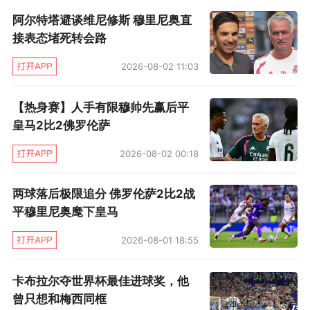
大部分，他们会告诉你一样的东西。在我的球队
阿尔特塔避谈维尼修斯 穆里尼奥直
里，我想拥有一些比现有更好的球员，这是基本
接表态堵死转会路
的问题。”
2026-08-02 11:03
穆里尼奥还谈到了博格巴，此前两人合作得
【热身赛】人手有限穆帅先赢后平
并不愉快，穆帅认为博格巴没有达到他的期望，
皇马2比2佛罗伦萨
博格巴则觉得穆帅的战术没能让他自由发挥，有
2026-08-02 00:18
传闻（
瓜迪奥拉爆料
）拉伊奥拉已开始为法国中
场寻找下家。但葡萄牙教练还是相信，博格巴下
两球落后极限追分 佛罗伦萨2比2战
赛季会留在曼联，“我觉得他下赛季还会在这里，
平穆里尼奥麾下皇马
这是我的感觉。我可以向你们保证，我不想他
2026-08-01 18:55
走，俱乐部不想卖他，我还可以向你们保证，我
卡布拉尔夺世界杯最佳进球奖，他
们没有收到他和他的经纪人，以及其他任何俱乐
曾只想和梅西同框
部的（转会）请求。是的，目前来说，他会留