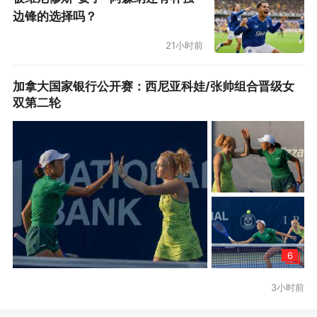
边锋的选择吗？
21小时前
加拿大国家银行公开赛：西尼亚科娃/张帅组合晋级女
双第二轮
6
3小时前