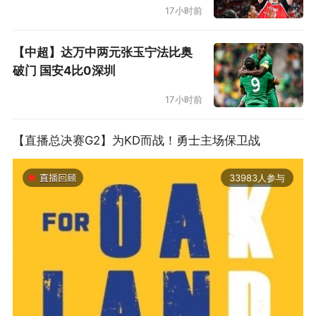
17小时前
【中超】达万中两元张玉宁法比奥
破门 国安4比0深圳
17小时前
【直播总决赛G2】为KD而战！勇士主场保卫战
33983人参与