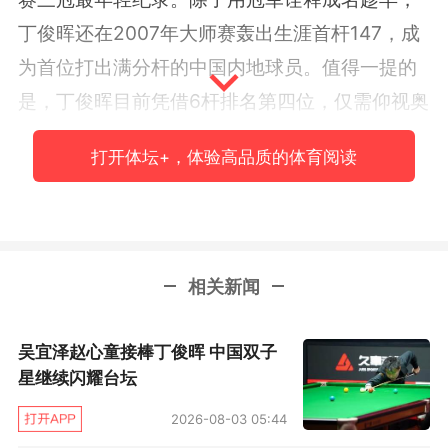
丁俊晖还在2007年大师赛轰出生涯首杆147，成
为首位打出满分杆的中国内地球员。值得一提的
是，丁俊晖目前凭借6杆排名第四位，仅需仰视奥
沙利文、亨德利和希金斯，而2011年12月15和17
打开体坛+，体验高品质的体育阅读
日在三天内轰出两杆147，缔造连续打出两杆147
分的最短用时纪录。
丁俊晖同样将“中国印记”留在大师赛舞台
相关新闻
上，2011年赢下傅家俊首次拿到这座冠军奖杯，
成为第一位问鼎大师赛的中国球员。而丁俊晖没
吴宜泽赵心童接棒丁俊晖 中国双子
有停下前进脚步，2013-14赛季勇夺5座排名赛冠
星继续闪耀台坛
军，追平亨德利创下的单赛季冠军纪录，同样让
2026-08-03 05:44
国人引以为傲的是，丁俊晖在2014年底登顶世界