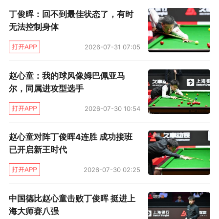
第一宝座，成为史上第11位一哥，距大满贯仅差
丁俊晖：回不到最佳状态了，有时
一座世锦赛冠军奖杯。
无法控制身体
尽管今年世锦赛止步八强，丁俊晖还在追梦
2026-07-31 07:05
路上打拼，但2016年决战不敌塞尔比屈居亚军，
​赵心童：我的球风像姆巴佩亚马
纵然留下遗憾，可这毕竟是中国甚至亚洲球员首
尔，同属进攻型选手
次闯进决战，也是足以载入史册。诚然，丁俊晖
2026-07-30 10:54
最近两个赛季状态起伏比较大，但2017年斩获世
界公开赛冠军，在80后排名赛冠军榜上再次占据
赵心童对阵丁俊晖4连胜 成功接班
制高点。
已开启新王时代
2026-07-30 02:25
到目前为止，丁俊晖拿到13座排名赛冠军，
其中包括两座英锦赛桂冠，此外，丁俊晖还笑傲
中国德比赵心童击败丁俊晖 挺进上
过大师赛，以及打出6杆147、加冕过世界第一。
海大师赛八强