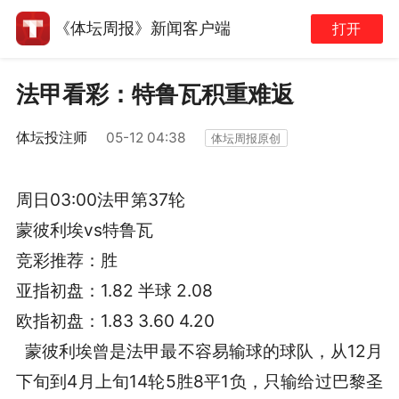
《体坛周报》新闻客户端
打开
法甲看彩：特鲁瓦积重难返
体坛投注师
05-12 04:38
体坛周报原创
周日03:00法甲第37轮
蒙彼利埃vs特鲁瓦
竞彩推荐：胜
亚指初盘：1.82 半球 2.08
欧指初盘：1.83 3.60 4.20
蒙彼利埃曾是法甲最不容易输球的球队，从12月
下旬到4月上旬14轮5胜8平1负，只输给过巴黎圣