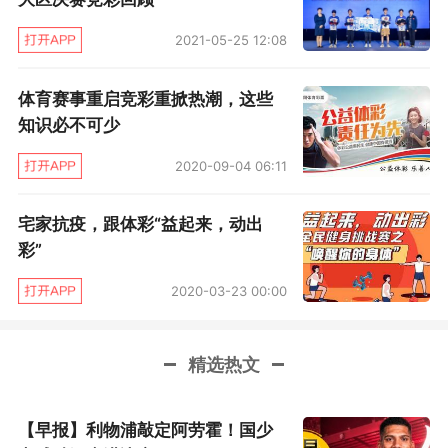
2021-05-25 12:08
体育赛事重启竞彩重掀热潮，这些
知识必不可少
2020-09-04 06:11
宅家抗疫，跟体彩“益起来，动出
彩”
2020-03-23 00:00
精选热文
【早报】利物浦敲定阿劳霍！国少