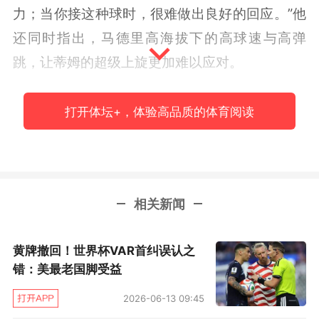
力；当你接这种球时，很难做出良好的回应。”他
还同时指出，马德里高海拔下的高球速与高弹
跳，让蒂姆的超级上旋更加难以应对。
哦！原来你也知道超级上旋难对付……正是凭
打开体坛+，体验高品质的体育阅读
借超级上旋，纳达尔打败了多少位英雄豪杰，尤
其是在最能发挥上旋球特质的红土球场。所以，
这场比赛，我们可以说是蒂姆用纳达尔的方式击
败了纳达尔么？
相关新闻
不妨再听听蒂姆的分析。虽然有时候打法看上
黄牌撤回！世界杯VAR首纠误认之
去有些“臀大无脑”……哦不，“球重无脑”，但其实
错：美最老国脚受益
蒂姆很具分析能力；初入职业网坛那几年，甚至
2026-06-13 09:45
喜欢赛后在社交媒体上碎碎念各种自我总结。蒂