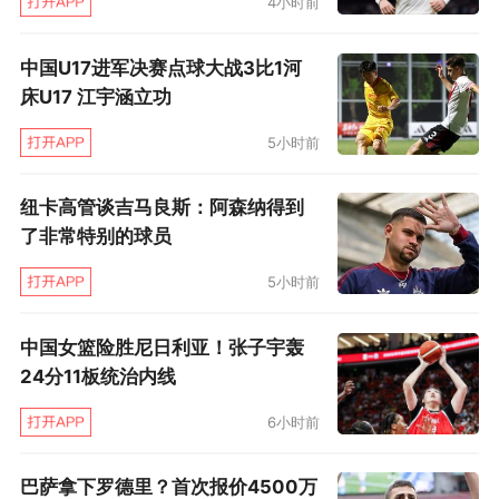
4小时前
下，他的身体语言也少见地表现出心浮气躁。
中国U17进军决赛点球大战3比1河
床U17 江宇涵立功
5小时前
纽卡高管谈吉马良斯：阿森纳得到
了非常特别的球员
5小时前
中国女篮险胜尼日利亚！张子宇轰
24分11板统治内线
6小时前
巴萨拿下罗德里？首次报价4500万