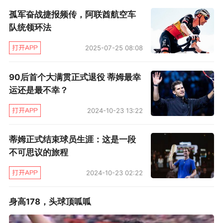
姆解析说：“我移动很好，体能也扛得住；与他对
孤军奋战捷报频传，阿联酋航空车
战，你必须时刻做好多拍拉锯后调整呼吸的准
队统领环法
备。我发挥最好的部分是底线球，很具冲击力，
2025-07-25 08:08
敢于用正手直线突击；与此同时，却也没犯太多
低级失误，留下足够的安全边际。”
90后首个大满贯正式退役 蒂姆最幸
运还是最不幸？
与此同时，蒂姆也表达了对马德里比赛条件的
2024-10-23 13:22
喜爱，去年在这里首次打入ATP1000大师赛决赛
就是证明。与此同时，空间宽大的中央球场也帮
蒂姆正式结束球员生涯：这是一段
了大忙，“球的弹跳真是疯狂，在桑切斯球场和3
不可思议的旅程
号场应对起来就比较难，好在玛诺罗·桑塔纳球场
2024-10-23 02:22
底线后的空间要大得多。”
身高178，头球顶呱呱
蒂姆的暴力正手有多厉害？为他奉献了本场