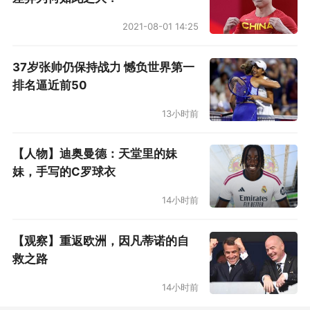
2021-08-01 14:25
37岁张帅仍保持战力 憾负世界第一
排名逼近前50
13小时前
【人物】迪奥曼德：天堂里的妹
妹，手写的C罗球衣
14小时前
【观察】重返欧洲，因凡蒂诺的自
救之路
14小时前