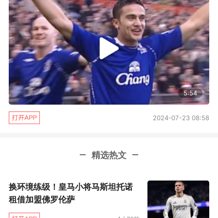
29次直接得分中的22次。蒂姆的上旋球是有多
转？本场比赛正手位每秒56转的转数与纳达尔相
当，反手位每秒43转力压纳达尔的38转。要论发
球力量，蒂姆的一发与二发平均时速，也都全面
在纳达尔之上。
5:54
在蒂姆强力上旋、压反打正、角度落点清奇的
打法压制下，纳达尔是有多被动？全场比赛他正
2024-07-23 08:58
反手位轮番连续送出失误，赛后统计他的正反手
非受迫失误是相当的14与13个。仅有的两个发球
精选热文
双误，竟也是不合时宜地连续送出；而一向非常
令人放心的过硬高压，竟然也送出“德式高压”级
换环境练级！皇马小将马斯坦托诺
别的离谱下网。纳达尔赛后也陈述，他始终未能
租借加盟佛罗伦萨
找到良好的位置感以及击球的时间感；被动之