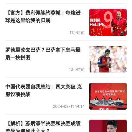
【官方】费利佩续约蓉城：每粒进
球是这里给我的归属
11小时前
罗德里改去巴萨？巴萨拿下皇马最
后一块拼图
13小时前
中国代表团自我总结：四大突破 克
服设项挑战
2024-08-11 14:14
【解析】苏炳添半决赛和决赛成绩
差异为何如此之大？