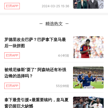
斯马尔一起到了巴黎。他也解释了对阿尔维斯能
2024-03-25 15:36
否打世界杯提前下定论的原因。“我们下周一公布
巴西队名单，因此在巴黎就得做出结论，回巴西
精选热文
前就得做出决定，这一点非常重要。对于做出的
决定，我们的理由很充分。”
罗德里改去巴萨？巴萨拿下皇马最
后一块拼图
巴西时间5月11日下午，巴西足协正式宣布阿
4小时前
尔维斯无缘俄罗斯世界杯。“在期限内完全康复的
所有办法都用尽了，结果证明，已经不可能再招
被维尼修斯“耍了” 阿森纳还有补强
丹尼尔·阿尔维斯参加国家队集训、打两场热身赛
边锋的选择吗？
并最终打世界杯。对所发生的一切，巴西队教练
55分钟前
组很难过，它希望丹尼尔·阿尔维斯能尽快恢复，
使他的技术、斗志和领袖作用能重新为巴西队服
拿下最贵引援+最重要续约，皇马夏
务。”
窗仍留巨大缺憾