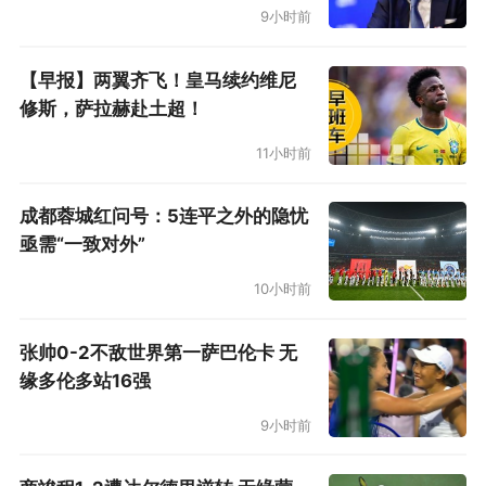
9小时前
【早报】两翼齐飞！皇马续约维尼
修斯，萨拉赫赴土超！
11小时前
成都蓉城红问号：5连平之外的隐忧
亟需“一致对外”
10小时前
张帅0-2不敌世界第一萨巴伦卡 无
缘多伦多站16强
9小时前