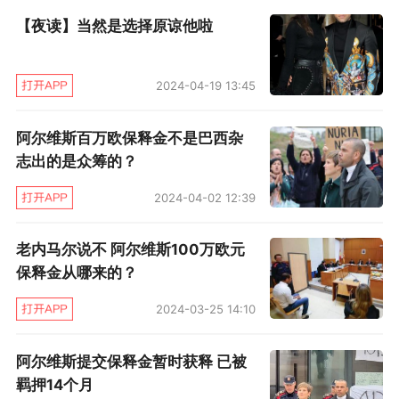
曼俱乐部队医做。具体什么时候做手术，要由俱
【夜读】当然是选择原谅他啦
乐部和阿尔维斯商定。要想做手术，得等阿尔维
斯的膝盖消肿，疼痛感减弱，右膝得部分恢复活
2024-04-19 13:45
动能力。
阿尔维斯百万欧保释金不是巴西杂
据拉斯马尔透露，得知自己无缘世界杯的消
志出的是众筹的？
息后，阿尔维斯表现得很坚强。拉斯马尔说：“对
2024-04-02 12:39
于阿尔维斯这样的球员，这是一个沉重的消息，
尤其是在世界杯前。他有点难过，但他心理很平
老内马尔说不 阿尔维斯100万欧元
衡，内心非常强大。他把这一页翻过去了，他说
保释金从哪来的？
他不想让任何人难过。他现在已经想搞清楚怎样
2024-03-25 14:10
才能使他重新踢高水平足球。”
阿尔维斯提交保释金暂时获释 已被
巴西足协国管部总协调埃杜·加斯帕尔也跟拉
羁押14个月