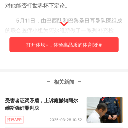
对他能否打世界杯下定论。
5月11日，由巴西队和巴黎圣日耳曼队医组成
的联合医疗小组为阿尔维斯做了一系列补充检
查。之后，拉斯马尔给巴西队右后卫判了“死
打开体坛+，体验高品质的体育阅读
刑”：“我们证实了之前的诊断结果，是（右膝）
前十字韧带伤病。丹尼尔（·阿尔维斯）是职业球
员，像他这种情况，需要进行手术。像这样的伤
病，术后至少需要养伤6个月时间才能完全康复，
相关新闻
才能重新踢球。”
受害者证词矛盾，上诉庭撤销阿尔
3月3日，在巴西贝洛洛里藏特，拉斯马尔给
维斯强奸罪判决
内马尔做了右脚第五跖骨骨裂修复手术。这一
2025-03-28 10:52
次，阿尔维斯的手术将在巴黎做，由巴黎圣日耳