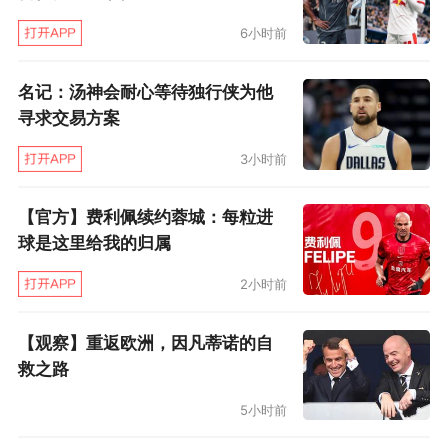
6小时前
5月11日当天晚上，加斯帕尔就回了巴西，拉
斯马尔还将待在巴黎。本来，即使阿尔维斯不受
名记：汤神会耐心等待独行侠为他
伤，拉斯马尔也应该此时到巴黎。他到巴黎的任
寻求交易方案
务是跟进内马尔的伤病康复情况。2月25日受
3小时前
伤，3月3日在巴西做了手术，内马尔5月4日回了
巴黎。但拉斯马尔事先没想到的是，巴西国脚中
【官方】费利佩续约蓉城：每粒进
球是这里给我的归属
又增添了一名伤员。
2小时前
本周六（5月12日），巴西队医和巴黎圣日
耳曼队医将对内马尔进行复查，如果检查结果显
【观察】重返欧洲，因凡蒂诺的自
救之路
示恢复得好，他将被允许开始身体锻炼，比如在
场地上奔跑和在无球的情况下模仿踢球动作。对
5小时前
于内马尔的恢复进程，拉斯马尔说：“一切都像我