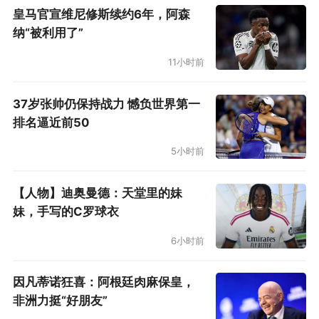
皇马官宣维尼修斯续约6年，阿森
们所预计的那样进展，不过，他还没有完全恢
纳“被利用了”
复。”
11小时前
阿尔维斯无缘俄罗斯世界杯，蒂特只能在拜
仁后卫拉斐尼亚、曼城后卫达尼洛和科林蒂安后
37岁张帅仍保持战力 憾负世界第一
排名逼近前50
卫法格纳之前三选二。法格纳是蒂特执教科林蒂
安时的爱将，阿尔维斯因伤缺席世预赛时，法格
5小时前
纳顶替他出场。达尼洛相比拉斐尼亚有年龄优
【人物】迪奥曼德：天堂里的妹
势，而且他在曼城是个万金油，这对巴西队也有
妹，手写的C罗球衣
益处。
6小时前
因此，5月14日的世界杯名单，法格纳和达
因凡蒂诺狂喜：阿根廷肉麻保皇，
尼洛应该都会入选，拉斐尼亚则会入选国际足联
非洲力挺“好朋友”
要求的每队12人备选名单。