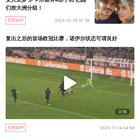
米方面曾表示不仅要赢萨索洛，还要赢
6
球，好追
们按大洲分组！
平对拉齐奥的净胜球劣势。这引起了萨索洛方面
2024-01-19 07:38
的不满，认为这是对他们的不尊重和挑衅，更何
复出之后的首场欧冠比赛，诺伊尔状态可谓良好
况萨索洛的老板斯昆齐是一名红黑死忠
……
萨索洛主帅亚基尼赛后表示，国际米兰要为
他们说过的话负责，“他们的话激起了我们。我们
读到了一些冒犯的话，对我们缺乏尊重。不论是
谁写的，他们都要把自己说过的话吞回去。我们
都很职业的，请严肃看待我们的工作。我们过去
11
场比赛只输了
1
场，找到了自信与平衡。我们踢
0:16
自己的比赛。”
2023-11-14 04:56