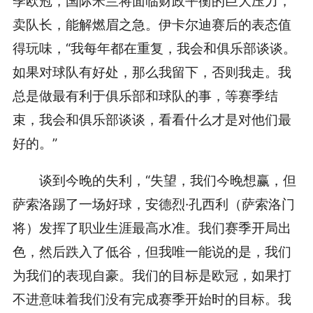
季欧冠，国际米兰将面临财政平衡的巨大压力，
卖队长，能解燃眉之急。伊卡尔迪赛后的表态值
得玩味，“我每年都在重复，我会和俱乐部谈谈。
如果对球队有好处，那么我留下，否则我走。我
总是做最有利于俱乐部和球队的事，等赛季结
束，我会和俱乐部谈谈，看看什么才是对他们最
好的。”
谈到今晚的失利，“失望，我们今晚想赢，但
萨索洛踢了一场好球，安德烈·孔西利（萨索洛门
将）发挥了职业生涯最高水准。我们赛季开局出
色，然后跌入了低谷，但我唯一能说的是，我们
为我们的表现自豪。我们的目标是欧冠，如果打
不进意味着我们没有完成赛季开始时的目标。我