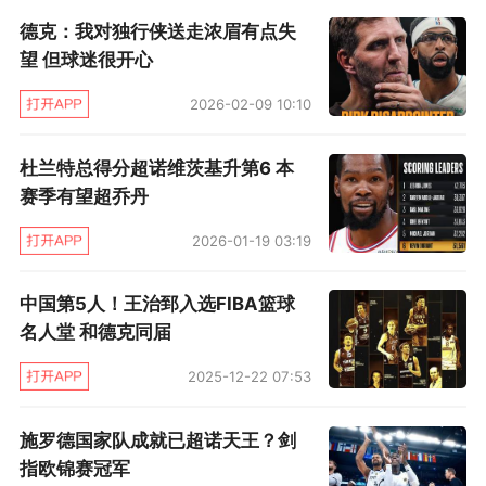
这样的球员，他这个赛季的表现可圈可点，上升
德克：我对独行侠送走浓眉有点失
潜力巨大。”
望 但球迷很开心
此前，诺维茨基曾经表示下赛季会是他职业
2026-02-09 10:10
生涯的最后一个赛季。作为独行侠历史上最伟大
杜兰特总得分超诺维茨基升第6 本
的球员，诺维茨基自然希望能在自己职业生涯的
赛季有望超乔丹
最后一个赛季之中在品尝一下季后赛的滋味。因
2026-01-19 03:19
此，他希望能有一位潜力和即战力同样出色的球
员加盟球队。
中国第5人！王治郅入选FIBA篮球
名人堂 和德克同届
“我们需要一名能在新秀赛季就能站出来带领
2025-12-22 07:53
球队，拥有巨大潜力的年轻球员，所以我们要根
据我们抽签的最终结果来做好相应的准备。”诺维
施罗德国家队成就已超诺天王？剑
茨基说道。
指欧锦赛冠军