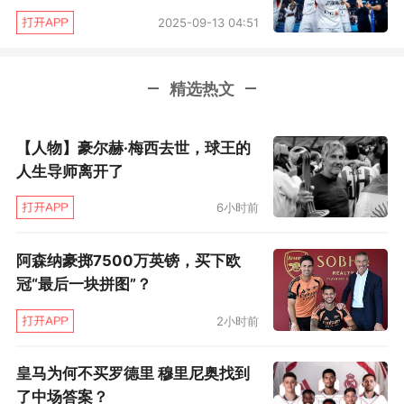
2025-09-13 04:51
精选热文
【人物】豪尔赫·梅西去世，球王的
人生导师离开了
6小时前
阿森纳豪掷7500万英镑，买下欧
冠“最后一块拼图”？
2小时前
皇马为何不买罗德里 穆里尼奥找到
了中场答案？