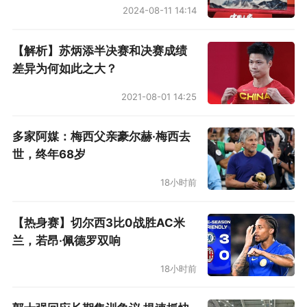
2024-08-11 14:14
【解析】苏炳添半决赛和决赛成绩
差异为何如此之大？
2021-08-01 14:25
多家阿媒：梅西父亲豪尔赫·梅西去
世，终年68岁
18小时前
【热身赛】切尔西3比0战胜AC米
兰，若昂·佩德罗双响
18小时前