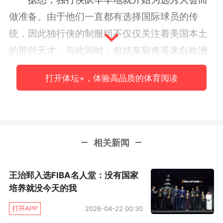
做准备。由于他们一直都有选择国际球员的传
统，因此独行侠的制服组不仅仅关注着美国本土
的那些天才。与此同时，包括东契奇等来自欧洲
的青年才俊，也一直都在独行侠队的考察范围之
打开体坛+，体验高品质的体育阅读
中。诺维茨基表示，现在独行侠队的战绩并不算
出色，因此他们必须把握好选秀的机会。
“如果你的队伍正处在下坡路上，选秀无疑是
相关新闻
帮助球队改变现状的重要途径。出色的年轻球员
会让球队变好，这就需要我们抽到好签。”诺维茨
王治郅入选FIBA名人堂：没有国家
基说道，“如果你关注凯尔特人的话，你就会发现
培养就没今天的我
他们过去几年在选秀大会上的选择是十分出色
2026-04-22 00:30
的，希望我们今年还能找到一个像丹尼斯·史密斯