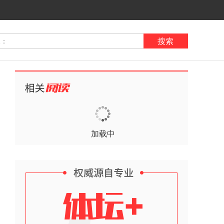
搜索
加载中