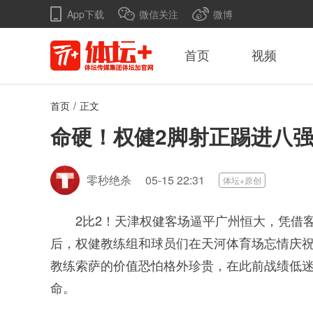
App下载
微信关注
微博
首页
视频
首页
/
正文
命硬！权健2脚射正踢进八强
零秒绝杀
05-15 22:31
体坛+原创
2比2！天津权健客场逼平广州恒大，凭借
后，权健教练组和球员们在天河体育场忘情庆
教练索萨的价值恐怕格外珍贵，在此前战绩低
命。