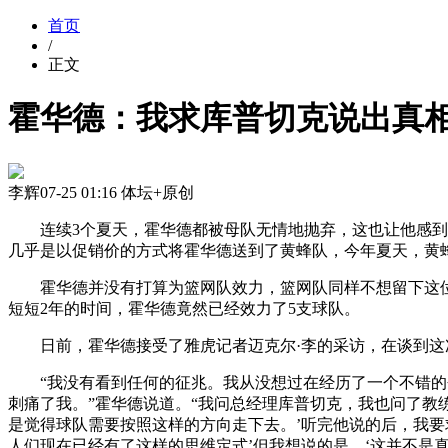
首页
/
正文
霍华德：我求库普切克说出真相
李辉
07-25 01:16
体坛+原创
连续3个夏天，霍华德都被母队无情地抛弃，这也让他感到
几乎是以促销价的方式将霍华德送到了黄蜂队，今年夏天，黄
霍华德并没有打算为篮网队效力，篮网队同样不想留下这位
短短2年的时间，霍华德竟然已经效力了5支球队。
日前，霍华德接受了雅虎记者迈克尔·李的采访，在谈到
“我没有看到任何的征兆。我从没想过在经历了一个不错的
刺痛了我。”霍华德说道。“我问总经理库普切克，我也问了教
是觉得球队需要按照这样的方向走下去。’听完他说的后，我
人们现在已经有了这样的思维定式’但我想说的是，‘这并不是真