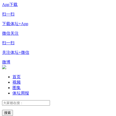
App下载
扫一扫
下载体坛+App
微信关注
扫一扫
关注体坛+微信
微博
首页
视频
图集
体坛周报
搜索